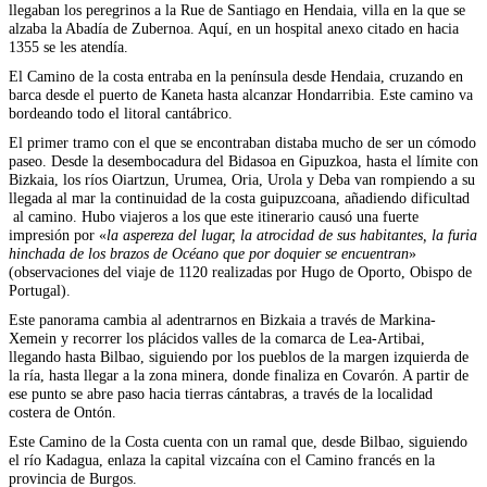
llegaban los peregrinos a la Rue de Santiago en Hendaia, villa en la que se
alzaba la Abadía de Zubernoa. Aquí, en un hospital anexo citado en hacia
1355 se les atendía.
El Camino de la costa entraba en la península desde Hendaia, cruzando en
barca desde el puerto de Kaneta hasta alcanzar Hondarribia. Este camino va
bordeando todo el litoral cantábrico.
El primer tramo con el que se encontraban distaba mucho de ser un cómodo
paseo. Desde la desembocadura del Bidasoa en Gipuzkoa, hasta el límite con
Bizkaia, los ríos Oiartzun, Urumea, Oria, Urola y Deba van rompiendo a su
llegada al mar la continuidad de la costa guipuzcoana, añadiendo dificultad
al camino. Hubo viajeros a los que este itinerario causó una fuerte
impresión por «
la aspereza del lugar, la atrocidad de sus habitantes, la furia
hinchada de los brazos de Océano que por doquier se encuentran
»
(observaciones del viaje de 1120 realizadas por Hugo de Oporto, Obispo de
Portugal).
Este panorama cambia al adentrarnos en Bizkaia a través de Markina-
Xemein y recorrer los plácidos valles de la comarca de Lea-Artibai,
llegando hasta Bilbao, siguiendo por los pueblos de la margen izquierda de
la ría, hasta llegar a la zona minera, donde finaliza en Covarón. A partir de
ese punto se abre paso hacia tierras cántabras, a través de la localidad
costera de Ontón.
Este Camino de la Costa cuenta con un ramal que, desde Bilbao, siguiendo
el río Kadagua, enlaza la capital vizcaína con el Camino francés en la
provincia de Burgos.