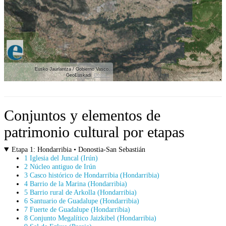
Eusko Jaurlaritza / Gobierno Vasco.
GeoEuskadi
Otros...
Ver localización en GoogleMaps
Conjuntos y elementos de
patrimonio cultural por etapas
Etapa 1: Hondarribia • Donostia-San Sebastián
1 Iglesia del Juncal (Irún)
2 Núcleo antiguo de Irún
3 Casco histórico de Hondarribia (Hondarribia)
4 Barrio de la Marina (Hondarribia)
5 Barrio rural de Arkolla (Hondarribia)
6 Santuario de Guadalupe (Hondarribia)
7 Fuerte de Guadalupe (Hondarribia)
8 Conjunto Megalítico Jaizkibel (Hondarribia)