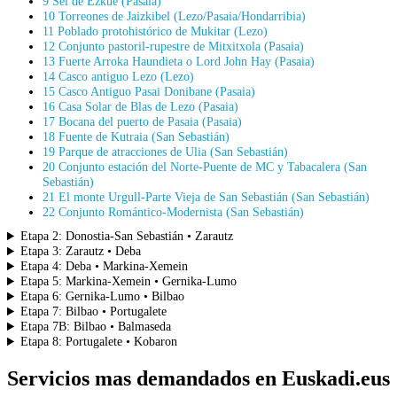
9 Sel de Ezkue (Pasaia)
10 Torreones de Jaizkibel (Lezo/Pasaia/Hondarribia)
11 Poblado protohistórico de Mukitar (Lezo)
12 Conjunto pastoril-rupestre de Mitxitxola (Pasaia)
13 Fuerte Arroka Haundieta o Lord John Hay (Pasaia)
14 Casco antiguo Lezo (Lezo)
15 Casco Antiguo Pasai Donibane (Pasaia)
16 Casa Solar de Blas de Lezo (Pasaia)
17 Bocana del puerto de Pasaia (Pasaia)
18 Fuente de Kutraia (San Sebastián)
19 Parque de atracciones de Ulia (San Sebastián)
20 Conjunto estación del Norte-Puente de MC y Tabacalera (San
Sebastián)
21 El monte Urgull-Parte Vieja de San Sebastián (San Sebastián)
22 Conjunto Romántico-Modernista (San Sebastián)
Etapa 2: Donostia-San Sebastián • Zarautz
Etapa 3: Zarautz • Deba
Etapa 4: Deba • Markina-Xemein
Etapa 5: Markina-Xemein • Gernika-Lumo
Etapa 6: Gernika-Lumo • Bilbao
Etapa 7: Bilbao • Portugalete
Etapa 7B: Bilbao • Balmaseda
Etapa 8: Portugalete • Kobaron
Servicios mas demandados en Euskadi.eus