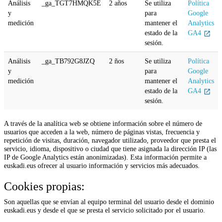
Análisis
_ga_TGT7HMQK5E
2 años
Se utiliza
Política
y
para
Google
medición
mantener el
Analytics
estado de la
GA4
sesión.
Análisis
_ga_TB792G8JZQ
2 ños
Se utiliza
Política
y
para
Google
medición
mantener el
Analytics
estado de la
GA4
sesión.
A través de la analítica web se obtiene información sobre el número de
usuarios que acceden a la web, número de páginas vistas, frecuencia y
repetición de visitas, duración, navegador utilizado, proveedor que presta el
servicio, idioma, dispositivo o ciudad que tiene asignada la dirección IP (las
IP de Google Analytics están anonimizadas). Esta información permite a
euskadi.eus ofrecer al usuario información y servicios más adecuados.
Cookies propias:
Son aquellas que se envían al equipo terminal del usuario desde el dominio
euskadi.eus y desde el que se presta el servicio solicitado por el usuario.