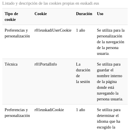
Listado y descripción de las cookies propias en euskadi.eus
Tipo de
Cookie
Duración
Uso
cookie
Preferencias y
r01euskadiUserCookie
1 año
Se utiliza para la
personalización
personalización
de la navegación
de la persona
usuaria.
Técnica
r01PortalInfo
La
Se utiliza para
duración
guardar el
de
nombre interno
la sesión
de la página
donde está
navegando la
persona usuaria.
Preferencias y
r01euskadiCookie
1 año
Se utiliza para
personalización
determinar el
idioma que ha
escogido la