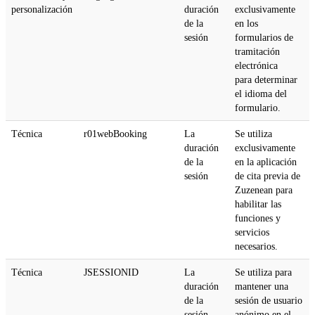
personalización
duración
exclusivamente
de la
en los
sesión
formularios de
tramitación
electrónica
para determinar
el idioma del
formulario.
Técnica
r01webBooking
La
Se utiliza
duración
exclusivamente
de la
en la aplicación
sesión
de cita previa de
Zuzenean para
habilitar las
funciones y
servicios
necesarios.
Técnica
JSESSIONID
La
Se utiliza para
duración
mantener una
de la
sesión de usuario
sesión
anónimo en el