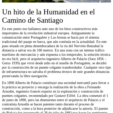
Un hito de la Humanidad en el
Camino de Santiago
En este punto nos hallamos ante uno de los hitos constructivos más
importantes de la revolución industrial europea. Antiguamente la
comunicación entre Portugalete y Las Arenas se hacía por el sistema
tradicional del pasaje en barca, que aún continúa en la actualidad. En este
paso situado en plena desembocadura de la ría del Nervión-Ibaizabal la
distancia a salvar era de 160 metros. En una zona con un intenso tráfico
marítimo de mercancías y aún expuesta a los temporales, la solución técnica
no era fácil, pero el arquitecto-ingeniero Alberto de Palacio (Sara 1856 –
Getxo 1939) que vivió desde niño en el muelle de Portugalete, se decidió
por la construcción de un puente colgante transbordador. Cualquier otro tipo
de infraestructura no salvaba el problema técnico de unir grandes distancias
preservando la libre navegación.
En 1890 Alberto de Palacio constituye una sociedad mercantil para llevar a
la práctica su proyecto y encarga la realización de la obra a Fernando
Arnodin, ingeniero francés experto en la explotación y construcción de
puentes colgantes, recomendado por Gustave Eiffel. La obra comenzó el 1
de junio de 1890, pero las disensiones entre el arquitecto de Palacio y el
contratista Arnodin se hacen patentes tanto durante el proceso de
construcción, como a la hora posterior de adjudicarse la autoría. El puente
de Bizkaia fue inaugurado el 28 de julio de 1893 tras hacer las pertinentes