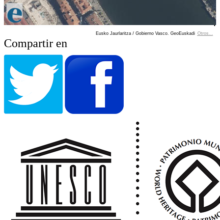
Eusko Jaurlaritza / Gobierno Vasco. GeoEuskadi
Otros...
Ver localización en GoogleMaps
Compartir en