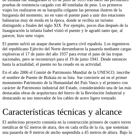
pruebas de resistencia cargado con 40 toneladas de peso. Los primeros
viajes los realizaron en su barquilla colgante las personas ilustres de la
burguesía del momento, no en vano el puente pasó a unir dos estaciones
balnearias muy de moda en la época, donde se recibía un turismo
distinguido a finales del siglo XIX. Por ejemplo, pocos días después de la
Inauguración la infanta Isabel visitó el puente y le agradó tanto que, al
parecer, hizo siete viajes.
El puente sufrió un ataque durante la guerra civil española. Los ingenieros
del republicano Ejército del Norte derrumbaron la pasarela mediante cargas
explosivas el 17 de junio del año 1937 para evitar el paso de las tropas
nacionales, pero se reconstruyó para el 19 de junio 1941. Desde entonces
hasta la actualidad, el puente no ha cesado en su actividad.
En el año 2006 el Comité de Patrimonio Mundial de la UNESCO, inscribe
el nombre de Puente de Bizkaia en su lista. Sse convierte así en el primer
monumento Patrimonio de la Humanidad del País Vasco y el primero con
carácter de Patrimonio industrial del Estado, considerándolo una de las más
destacadas obras de arquitectura del hierro de la Revolución Industrial y
destacando su uso innovador de los cables de acero ligero trenzado.
Características técnicas y alcance
El ambicioso proyecto consistía en la construcción primero de cuatro torres
metálicas de 62 metros de atura, dos en cada orilla de la ría, que sostenían
una pasarela de 8 metros de ancho suspendida a 45 metros de altura. Bajo la