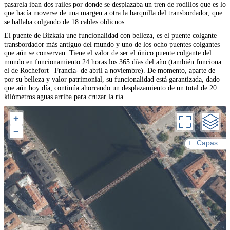
pasarela iban dos railes por donde se desplazaba un tren de rodillos que es lo
que hacía moverse de una margen a otra la barquilla del transbordador, que
se hallaba colgando de 18 cables oblicuos.
El puente de Bizkaia une funcionalidad con belleza, es el puente colgante
transbordador más antiguo del mundo y uno de los ocho puentes colgantes
que aún se conservan. Tiene el valor de ser el único puente colgante del
mundo en funcionamiento 24 horas los 365 días del año (también funciona
el de Rochefort –Francia- de abril a noviembre). De momento, aparte de
por su belleza y valor patrimonial, su funcionalidad está garantizada, dado
que aún hoy día, continúa ahorrando un desplazamiento de un total de 20
kilómetros aguas arriba para cruzar la ría.
+
−
+
Capas