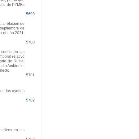
te, por la que
rrollo de PYMEs
5699
 la relación de
 septiembre de
a el año 2021,
5700
e conceden las
mporal relativo
arte de Rusia,
edio Ambiente,
fecto.
5701
den las ayudas
5702
cíficos en los