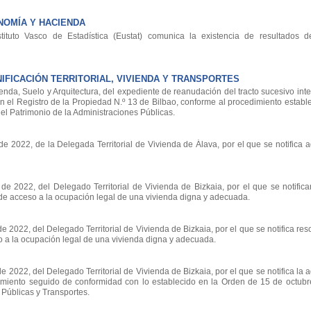
OMÍA Y HACIENDA
ituto Vasco de Estadística (Eustat) comunica la existencia de resultados d
FICACIÓN TERRITORIAL, VIVIENDA Y TRANSPORTES
nda, Suelo y Arquitectura, del expediente de reanudación del tracto sucesivo int
 en el Registro de la Propiedad N.º 13 de Bilbao, conforme al procedimiento establ
el Patrimonio de la Administraciones Públicas.
2022, de la Delegada Territorial de Vivienda de Álava, por el que se notifica a
 2022, del Delegado Territorial de Vivienda de Bizkaia, por el que se notifica
o de acceso a la ocupación legal de una vivienda digna y adecuada.
022, del Delegado Territorial de Vivienda de Bizkaia, por el que se notifica reso
o a la ocupación legal de una vivienda digna y adecuada.
2022, del Delegado Territorial de Vivienda de Bizkaia, por el que se notifica la 
imiento seguido de conformidad con lo establecido en la Orden de 15 de octubr
Públicas y Transportes.