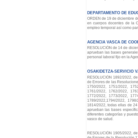
DEPARTAMENTO DE EDU
ORDEN de 19 de diciembre de 
en cuerpos docentes de la C
empleo temporal así como para
AGENCIA VASCA DE COO
RESOLUCIÓN de 14 de diciembr
aprueban las bases generales
personal laboral fijo en la Ag
OSAKIDETZA-SERVICIO 
RESOLUCIÓN 1892/2022, de 2 
de Errores de las Resolucio
1750/2022, 1751/2022, 1752
1761/2022, 1762/2022, 1763
1772/2022, 1773/2022, 1774
1789/2022,1794/2022, 1798/
1814/2022, todas ellas de 24
aprueban las bases específica
diferentes categorías y puest
vasco de salud.
RESOLUCIÓN 1905/2022, de 9 
de Errores de la Resolución 1