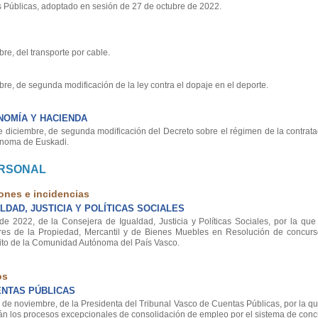
 Públicas, adoptado en sesión de 27 de octubre de 2022.
re, del transporte por cable.
re, de segunda modificación de la ley contra el dopaje en el deporte.
OMÍA Y HACIENDA
iciembre, de segunda modificación del Decreto sobre el régimen de la contratac
ónoma de Euskadi.
ERSONAL
ones e incidencias
DAD, JUSTICIA Y POLÍTICAS SOCIALES
2022, de la Consejera de Igualdad, Justicia y Políticas Sociales, por la que
es de la Propiedad, Mercantil y de Bienes Muebles en Resolución de concurs
bito de la Comunidad Autónoma del País Vasco.
os
ENTAS PÚBLICAS
 noviembre, de la Presidenta del Tribunal Vasco de Cuentas Públicas, por la q
án los procesos excepcionales de consolidación de empleo por el sistema de conc