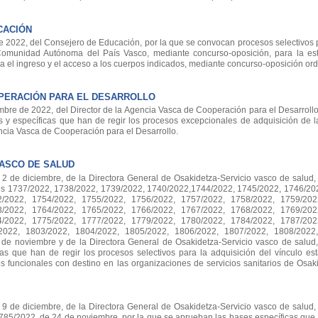
CACIÓN
2022, del Consejero de Educación, por la que se convocan procesos selectivos p
omunidad Autónoma del País Vasco, mediante concurso-oposición, para la est
 el ingreso y el acceso a los cuerpos indicados, mediante concurso-oposición ord
PERACIÓN PARA EL DESARROLLO
e de 2022, del Director de la Agencia Vasca de Cooperación para el Desarrollo,
 y específicas que han de regir los procesos excepcionales de adquisición de l
encia Vasca de Cooperación para el Desarrollo.
VASCO DE SALUD
de diciembre, de la Directora General de Osakidetza-Servicio vasco de salud,
nes 1737/2022, 1738/2022, 1739/2022, 1740/2022,1744/2022, 1745/2022, 1746/20
/2022, 1754/2022, 1755/2022, 1756/2022, 1757/2022, 1758/2022, 1759/202
/2022, 1764/2022, 1765/2022, 1766/2022, 1767/2022, 1768/2022, 1769/202
/2022, 1775/2022, 1777/2022, 1779/2022, 1780/2022, 1784/2022, 1787/202
2022, 1803/2022, 1804/2022, 1805/2022, 1806/2022, 1807/2022, 1808/2022
 de noviembre y de la Directora General de Osakidetza-Servicio vasco de salud,
s que han de regir los procesos selectivos para la adquisición del vínculo esta
os funcionales con destino en las organizaciones de servicios sanitarios de Osak
de diciembre, de la Directora General de Osakidetza-Servicio vasco de salud,
785/2022, de 24 de noviembre, por la que se aprueban las bases específicas que 