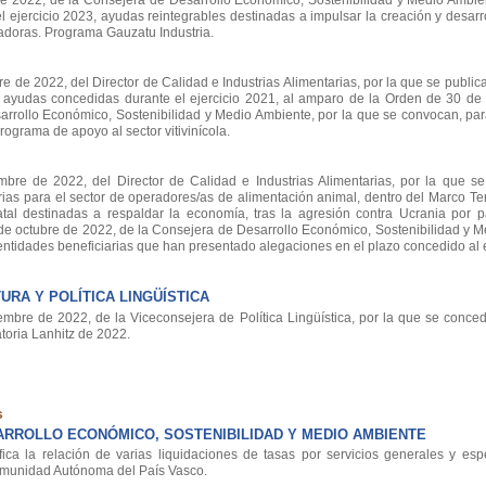
2022, de la Consejera de Desarrollo Económico, Sostenibilidad y Medio Ambien
l ejercicio 2023, ayudas reintegrables destinadas a impulsar la creación y desa
adoras. Programa Gauzatu Industria.
e 2022, del Director de Calidad e Industrias Alimentarias, por la que se publica
s ayudas concedidas durante el ejercicio 2021, al amparo de la Orden de 30 de
arrollo Económico, Sostenibilidad y Medio Ambiente, por la que se convocan, par
rograma de apoyo al sector vitivinícola.
e de 2022, del Director de Calidad e Industrias Alimentarias, por la que s
ias para el sector de operadores/as de alimentación animal, dentro del Marco Te
al destinadas a respaldar la economía, tras la agresión contra Ucrania por p
e octubre de 2022, de la Consejera de Desarrollo Económico, Sostenibilidad y M
 entidades beneficiarias que han presentado alegaciones en el plazo concedido al e
RA Y POLÍTICA LINGÜÍSTICA
re de 2022, de la Viceconsejera de Política Lingüística, por la que se conce
toria Lanhitz de 2022.
s
RROLLO ECONÓMICO, SOSTENIBILIDAD Y MEDIO AMBIENTE
ca la relación de varias liquidaciones de tasas por servicios generales y espe
Comunidad Autónoma del País Vasco.