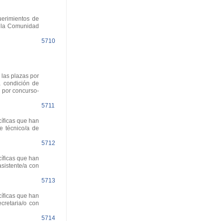
uerimientos de
e la Comunidad
5710
 las plazas por
a condición de
. por concurso-
5711
cíficas que han
de técnico/a de
5712
cíficas que han
asistente/a con
5713
cíficas que han
ecretaria/o con
5714