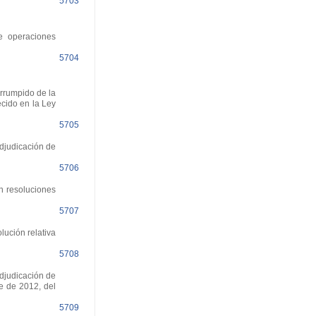
5703
e operaciones
5704
errumpido de la
ecido en la Ley
5705
djudicación de
5706
n resoluciones
5707
lución relativa
5708
adjudicación de
e de 2012, del
5709