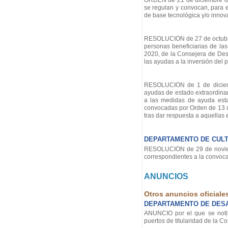
ORDEN de 21 de diciembre de 
se regulan y convocan, para e
de base tecnológica y/o innov
RESOLUCIÓN de 27 de octubre d
personas beneficiarias de la
2020, de la Consejera de Des
las ayudas a la inversión del p
RESOLUCIÓN de 1 de diciembr
ayudas de estado extraordinar
a las medidas de ayuda estat
convocadas por Orden de 13 d
tras dar respuesta a aquellas
DEPARTAMENTO DE CULTU
RESOLUCIÓN de 29 de noviemb
correspondientes a la convoca
ANUNCIOS
Otros anuncios oficiale
DEPARTAMENTO DE DESA
ANUNCIO por el que se notifi
puertos de titularidad de la 