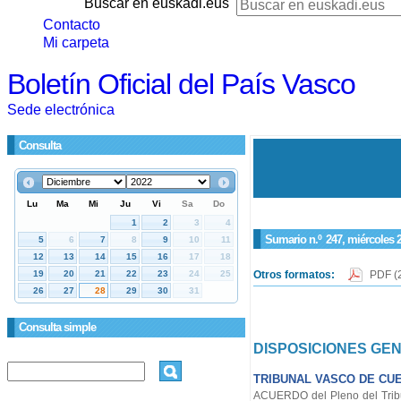
Buscar en euskadi.eus
Contacto
Mi carpeta
Boletín Oficial del País Vasco
Sede electrónica
Consulta
Sumario n.º
247
, miércoles 
Otros formatos:
PDF
(
Consulta simple
DISPOSICIONES GE
TRIBUNAL VASCO DE CU
ACUERDO del Pleno del Tribu