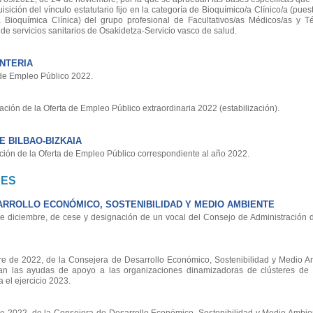
isición del vínculo estatutario fijo en la categoría de Bioquímico/a Clínico/a (pues
 Bioquímica Clínica) del grupo profesional de Facultativos/as Médicos/as y T
de servicios sanitarios de Osakidetza-Servicio vasco de salud.
NTERIA
 de Empleo Público 2022.
ción de la Oferta de Empleo Público extraordinaria 2022 (estabilización).
 BILBAO-BIZKAIA
ión de la Oferta de Empleo Público correspondiente al año 2022.
NES
RROLLO ECONÓMICO, SOSTENIBILIDAD Y MEDIO AMBIENTE
diciembre, de cese y designación de un vocal del Consejo de Administración d
 de 2022, de la Consejera de Desarrollo Económico, Sostenibilidad y Medio Am
an las ayudas de apoyo a las organizaciones dinamizadoras de clústeres de
 el ejercicio 2023.