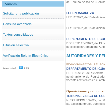
del Tribunal Vasco de Cuentas
Servicios
LEHENDAKARITZA
Solicitar una publicación
LEY 12/2022, de 15 de diciemb
Consulta avanzada
LEY 13/2022, de 15 de diciemb
Textos consolidados
DEPARTAMENTO DE ECON
DECRETO 154/2022, de 13 de d
Difusión selectiva
público de la Comunidad Aut
Verificación Boletín Electrónico
AUTORIDADES Y P
Nombramientos, situaci
Último boletín
RSS
DEPARTAMENTO DE IGUAL
ORDEN de 20 de diciembre de 
nombramiento de Registrador
vacantes existentes en el ám
Oposiciones y concurs
TRIBUNAL VASCO DE CU
RESOLUCIÓN 67/2022, de 30 de
las bases generales que regir