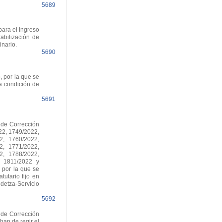
5689
ara el ingreso
abilización de
inario.
5690
 por la que se
a condición de
5691
 de Corrección
22, 1749/2022,
2, 1760/2022,
2, 1771/2022,
2, 1788/2022,
, 1811/2022 y
 por la que se
tutario fijo en
idetza-Servicio
5692
 de Corrección
han de regir el