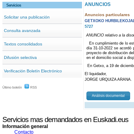
ANUNCIOS
Servicios
Anuncios particulares
Solicitar una publicación
GETXOKO HURBILEKOJALE
5727
Consulta avanzada
ANUNCIO relativo a la diso
En cumplimiento de lo est
Textos consolidados
día 31-10-2022 se acordó p
proyecto de distribución de
Difusión selectiva
en el domicilio social a dis
En Getxo, a 19 de diciemb
Verificación Boletín Electrónico
El liquidador,
JORGE URQUIZA ARANA.
Último boletín
RSS
Análisis documental
Servicios mas demandados en Euskadi.eus
Información general
Contacto