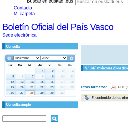
Buscar en euskadi.eus
Contacto
Mi carpeta
Boletín Oficial del País Vasco
Sede electrónica
Consulta
N.º
247
, miércoles 28 de dic
Otros formatos:
PDF
(
El contenido de los otr
Consulta simple