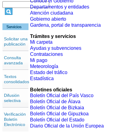
Conoce el Gobierno
Departamentos y entidades
Atención ciudadana
Gobierno abierto
Gardena, portal de transparencia
Servicios
Trámites y servicios
Solicitar una
Mi carpeta
publicación
Ayudas y subvenciones
Contrataciones
Consulta
Mi pago
avanzada
Meteorología
Estado del tráfico
Textos
Estadística
consolidados
Boletines oficiales
Difusión
Boletín Oficial del País Vasco
selectiva
Boletín Oficial de Álava
Boletín Oficial de Bizkaia
Boletín Oficial de Gipuzkoa
Verificación
Boletín
Boletín Oficial del Estado
Electrónico
Diario Oficial de la Unión Europea