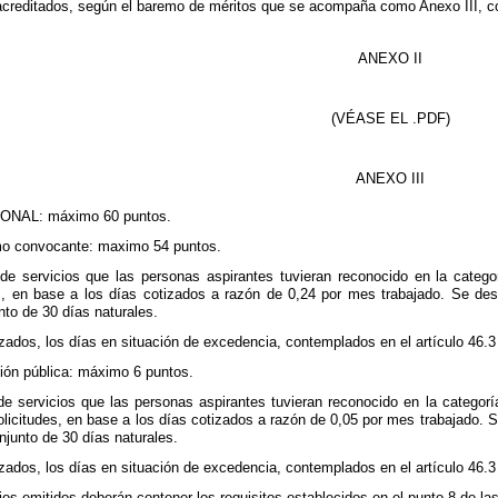
acreditados, según el baremo de méritos que se acompaña como Anexo III, con
ANEXO II
(VÉASE EL .PDF)
ANEXO III
NAL: máximo 60 puntos.
mo convocante: maximo 54 puntos.
e servicios que las personas aspirantes tuvieran reconocido en la catego
s, en base a los días cotizados a razón de 0,24 por mes trabajado. Se desp
to de 30 días naturales.
zados, los días en situación de excedencia, contemplados en el artículo 46.3
ción pública: máximo 6 puntos.
 servicios que las personas aspirantes tuvieran reconocido en la categoría
licitudes, en base a los días cotizados a razón de 0,05 por mes trabajado. Se
njunto de 30 días naturales.
zados, los días en situación de excedencia, contemplados en el artículo 46.3
cios emitidos deberán contener los requisitos establecidos en el punto 8 de la