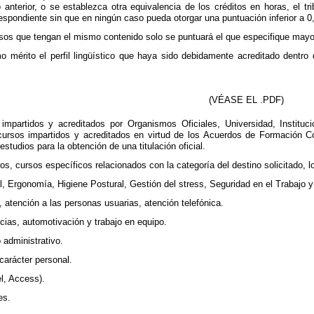
 anterior, o se establezca otra equivalencia de los créditos en horas, el tri
espondiente sin que en ningún caso pueda otorgar una puntuación inferior a 0
rsos que tengan el mismo contenido solo se puntuará el que especifique mayo
o mérito el perfil lingüístico que haya sido debidamente acreditado dentro 
(VÉASE EL .PDF)
 impartidos y acreditados por Organismos Oficiales, Universidad, Institu
cursos impartidos y acreditados en virtud de los Acuerdos de Formación Co
studios para la obtención de una titulación oficial.
os, cursos específicos relacionados con la categoría del destino solicitado, l
, Ergonomía, Higiene Postural, Gestión del stress, Seguridad en el Trabajo 
, atención a las personas usuarias, atención telefónica.
ias, automotivación y trabajo en equipo.
 administrativo.
carácter personal.
l, Access).
es.