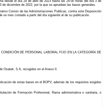
ria desde el día 24 de abril de 2023 hasta las 24:00 horas del día 3 de
13 de diciembre de 2022, por la que se aprueban las bases generales.
rativo Común de las Administraciones Publicas, contra este Disposición
e un mes contado a partir del día siguiente al de su publicación.
 CONDICIÓN DE PERSONAL LABORAL FIJO EN LA CATEGORÍA DE
 de Osatek, S.A, recogidos en el Anexo II.
publicación de estas bases en el BOPV, además de los requisitos exigidos
tulación de Formación Profesional, Rama administrativa o sanitaria, o