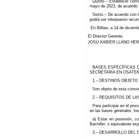
Quinto.– Establecer como 
mayo de 2023, de acuerdo c
Sexto.– De acuerdo con l
podrá ser interpuesto recur
En Bilbao, a 14 de diciemb
El Director Gerente,
JOSU XABIER LLANO HER
BASES ESPECÍFICAS Q
SECRETARIA EN OSATEK
1.– DESTINOS OBJETO
Son objeto de esta convoc
2.– REQUISITOS DE L
Para participar en el pro
en las bases generales, los
a) Estar en posesión, co
Bachiller, o equivalente ex
3.– DESARROLLO DEL