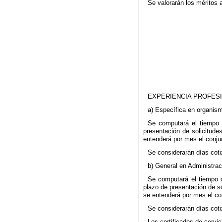
Se valorarán los méritos 
EXPERIENCIA PROFESIO
a) Específica en organis
Se computará el tiempo d
presentación de solicitude
entenderá por mes el conjun
Se considerarán días coti
b) General en Administra
Se computará el tiempo de
plazo de presentación de so
se entenderá por mes el co
Se considerarán días coti
Los certificados de servi