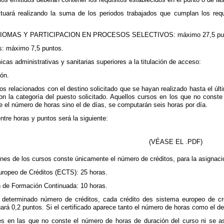
tuará realizando la suma de los periodos trabajados que cumplan los requ
OMAS Y PARTICIPACION EN PROCESOS SELECTIVOS: máximo 27,5 pun
s: máximo 7,5 puntos.
cas administrativas y sanitarias superiores a la titulación de acceso:
ión.
os relacionados con el destino solicitado que se hayan realizado hasta el últ
on la categoría del puesto solicitado. Aquellos cursos en los que no conste
e el número de horas sino el de días, se computarán seis horas por día.
ntre horas y puntos será la siguiente:
(VÉASE EL .PDF)
ones de los cursos conste únicamente el número de créditos, para la asignació
uropeo de Créditos (ECTS): 25 horas.
n de Formación Continuada: 10 horas.
n determinado número de créditos, cada crédito des sistema europeo de cr
rá 0,2 puntos. Si el certificado aparece tanto el número de horas como el de
nes en las que no conste el número de horas de duración del curso ni se as