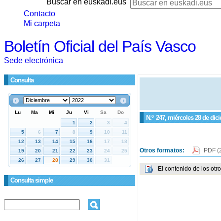
Buscar en euskadi.eus
Contacto
Mi carpeta
Boletín Oficial del País Vasco
Sede electrónica
Consulta
N.º
247
, miércoles 28 de dic
Otros formatos:
PDF
(
El contenido de los otr
Consulta simple