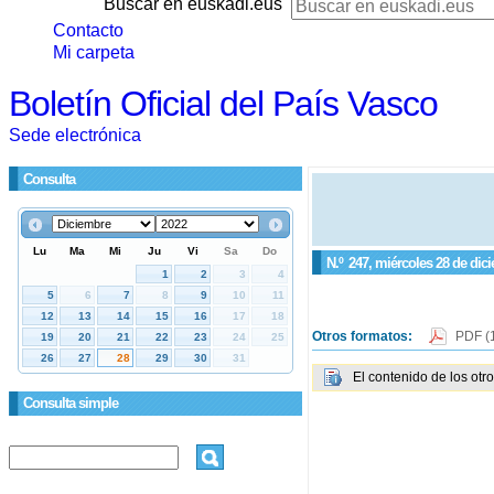
Buscar en euskadi.eus
Contacto
Mi carpeta
Boletín Oficial del País Vasco
Sede electrónica
Consulta
N.º
247
, miércoles 28 de dic
Otros formatos:
PDF
(
El contenido de los otr
Consulta simple