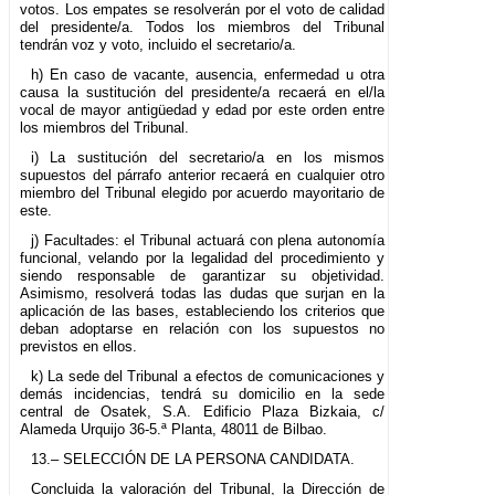
votos. Los empates se resolverán por el voto de calidad
del presidente/a. Todos los miembros del Tribunal
tendrán voz y voto, incluido el secretario/a.
h) En caso de vacante, ausencia, enfermedad u otra
causa la sustitución del presidente/a recaerá en el/la
vocal de mayor antigüedad y edad por este orden entre
los miembros del Tribunal.
i) La sustitución del secretario/a en los mismos
supuestos del párrafo anterior recaerá en cualquier otro
miembro del Tribunal elegido por acuerdo mayoritario de
este.
j) Facultades: el Tribunal actuará con plena autonomía
funcional, velando por la legalidad del procedimiento y
siendo responsable de garantizar su objetividad.
Asimismo, resolverá todas las dudas que surjan en la
aplicación de las bases, estableciendo los criterios que
deban adoptarse en relación con los supuestos no
previstos en ellos.
k) La sede del Tribunal a efectos de comunicaciones y
demás incidencias, tendrá su domicilio en la sede
central de Osatek, S.A. Edificio Plaza Bizkaia, c/
Alameda Urquijo 36-5.ª Planta, 48011 de Bilbao.
13.– SELECCIÓN DE LA PERSONA CANDIDATA.
Concluida la valoración del Tribunal, la Dirección de