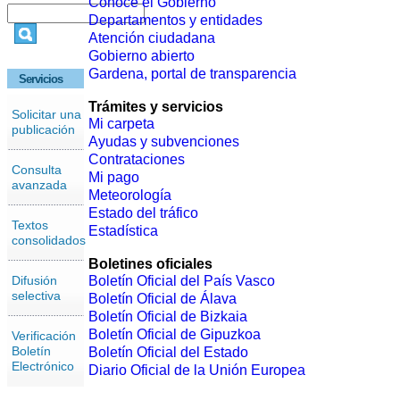
Conoce el Gobierno
Departamentos y entidades
Atención ciudadana
Gobierno abierto
Gardena, portal de transparencia
Servicios
Trámites y servicios
Solicitar una
Mi carpeta
publicación
Ayudas y subvenciones
Contrataciones
Consulta
Mi pago
avanzada
Meteorología
Estado del tráfico
Textos
Estadística
consolidados
Boletines oficiales
Difusión
Boletín Oficial del País Vasco
selectiva
Boletín Oficial de Álava
Boletín Oficial de Bizkaia
Boletín Oficial de Gipuzkoa
Verificación
Boletín
Boletín Oficial del Estado
Electrónico
Diario Oficial de la Unión Europea