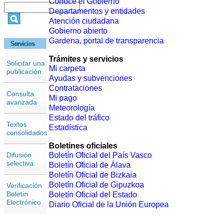
Conoce el Gobierno
Departamentos y entidades
Atención ciudadana
Gobierno abierto
Gardena, portal de transparencia
Servicios
Trámites y servicios
Solicitar una
Mi carpeta
publicación
Ayudas y subvenciones
Contrataciones
Consulta
Mi pago
avanzada
Meteorología
Estado del tráfico
Textos
Estadística
consolidados
Boletines oficiales
Difusión
Boletín Oficial del País Vasco
selectiva
Boletín Oficial de Álava
Boletín Oficial de Bizkaia
Boletín Oficial de Gipuzkoa
Verificación
Boletín
Boletín Oficial del Estado
Electrónico
Diario Oficial de la Unión Europea