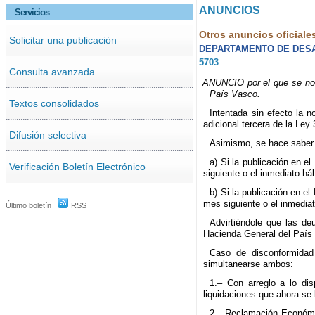
ANUNCIOS
Servicios
Otros anuncios oficiale
Solicitar una publicación
DEPARTAMENTO DE DESA
5703
Consulta avanzada
ANUNCIO por el que se noti
País Vasco.
Textos consolidados
Intentada sin efecto la n
adicional tercera de la Ley
Difusión selectiva
Asimismo, se hace saber a
a) Si la publicación en e
Verificación Boletín Electrónico
siguiente o el inmediato hábi
b) Si la publicación en el
mes siguiente o el inmediato
Último boletín
RSS
Advirtiéndole que las de
Hacienda General del País
Caso de disconformidad 
simultanearse ambos:
1.– Con arreglo a lo dis
liquidaciones que ahora se l
2.– Reclamación Económica