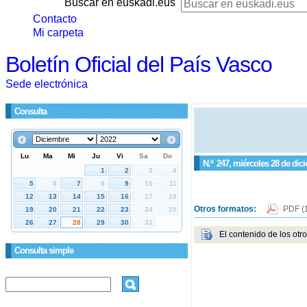
Buscar en euskadi.eus
Contacto
Mi carpeta
Boletín Oficial del País Vasco
Sede electrónica
Consulta
N.º
247
, miércoles 28 de dic
Otros formatos:
PDF
(
El contenido de los otr
Consulta simple