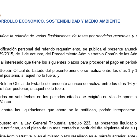
s
RROLLO ECONÓMICO, SOSTENIBILIDAD Y MEDIO AMBIENTE
fica la relación de varias liquidaciones de tasas por servicios generales y
otificación personal del referido requerimiento, se publica el presente anunc
 39/2015, de 1 de octubre, del Procedimiento Administrativo Común de las Adm
l interesado que tiene los siguientes plazos para proceder al pago en period
l Boletín Oficial de Estado del presente anuncio se realiza entre los días 1 
l posterior, si aquel no lo fuera, y
 Boletín Oficial de Estado del presente anuncio se realiza entre los días 16 
 hábil posterior, si aquel no lo fuera.
udas no satisfechas en los periodos citados se exigirán en vía de apremi
 Vasco.
contra las liquidaciones que ahora se le notifican, podrán interponerse
puesto en la Ley General Tributaria, artículo 223, las presentes liquidaci
e notifican, en el plazo de un mes contado a partir del día siguiente al de su 
-Administrativa, y en el mismo plazo reseñado en el párrafo anterior, ante