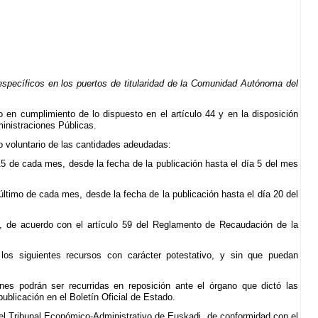
 específicos en los puertos de titularidad de la Comunidad Autónoma del
io en cumplimiento de lo dispuesto en el artículo 44 y en la disposición
inistraciones Públicas.
o voluntario de las cantidades adeudadas:
y 15 de cada mes, desde la fecha de la publicación hasta el día 5 del mes
y último de cada mes, desde la fecha de la publicación hasta el día 20 del
o, de acuerdo con el artículo 59 del Reglamento de Recaudación de la
 los siguientes recursos con carácter potestativo, y sin que puedan
ones podrán ser recurridas en reposición ante el órgano que dictó las
publicación en el Boletín Oficial de Estado.
 el Tribunal Económico-Administrativo de Euskadi, de conformidad con el