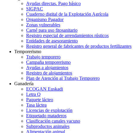
Ayudas directas. Pago básico
SIGPAC
Cuaderno digital de la Explotación Agrícola
Organismo Pagador
Zonas vulnerables
Carné para uso fitosanitario
Registro especial de arrendamientos rústicos
Entidades de asesoramiento
Registro general de fabricantes de productos fertilizantes
Temporerismo
Trabajo temporero
Campaña temporerismo
Ayudas a alojamientos
Registro de alojamientos
Plan de Atención al Trabajo Temporero
Ganadería
ECOGAN Euskadi
Letra Q
Paquete lácteo
Tasa láctea
Licencias de explotación
Etiquetado mataderos
Clasificación canales vacuno
Subproductos animales
Alimentación animal