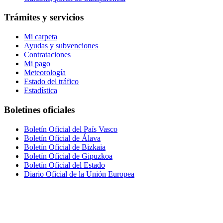
Trámites y servicios
Mi carpeta
Ayudas y subvenciones
Contrataciones
Mi pago
Meteorología
Estado del tráfico
Estadística
Boletines oficiales
Boletín Oficial del País Vasco
Boletín Oficial de Álava
Boletín Oficial de Bizkaia
Boletín Oficial de Gipuzkoa
Boletín Oficial del Estado
Diario Oficial de la Unión Europea