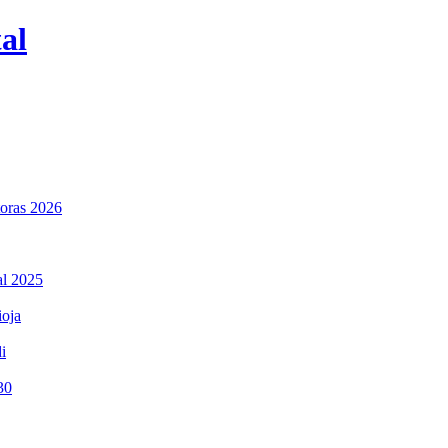
al
toras 2026
al 2025
ioja
i
30