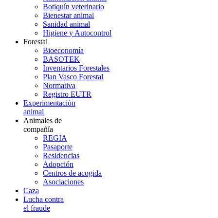
Botiquín veterinario
Bienestar animal
Sanidad animal
Higiene y Autocontrol
Forestal
Bioeconomía
BASOTEK
Inventarios Forestales
Plan Vasco Forestal
Normativa
Registro EUTR
Experimentación
animal
Animales de
compañía
REGIA
Pasaporte
Residencias
Adopción
Centros de acogida
Asociaciones
Caza
Lucha contra
el fraude