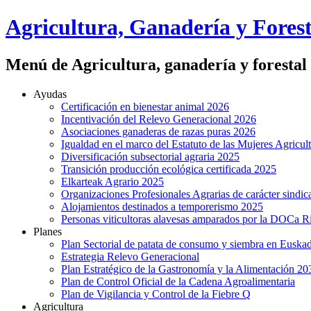
Agricultura, Ganadería y Forest
Menú de Agricultura, ganadería y forestal
Ayudas
Certificación en bienestar animal 2026
Incentivación del Relevo Generacional 2026
Asociaciones ganaderas de razas puras 2026
Igualdad en el marco del Estatuto de las Mujeres Agricul
Diversificación subsectorial agraria 2025
Transición producción ecológica certificada 2025
Elkarteak Agrario 2025
Organizaciones Profesionales Agrarias de carácter sindic
Alojamientos destinados a temporerismo 2025
Personas viticultoras alavesas amparados por la DOCa R
Planes
Plan Sectorial de patata de consumo y siembra en Euskad
Estrategia Relevo Generacional
Plan Estratégico de la Gastronomía y la Alimentación 20
Plan de Control Oficial de la Cadena Agroalimentaria
Plan de Vigilancia y Control de la Fiebre Q
Agricultura