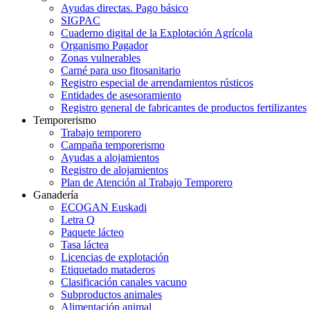
Ayudas directas. Pago básico
SIGPAC
Cuaderno digital de la Explotación Agrícola
Organismo Pagador
Zonas vulnerables
Carné para uso fitosanitario
Registro especial de arrendamientos rústicos
Entidades de asesoramiento
Registro general de fabricantes de productos fertilizantes
Temporerismo
Trabajo temporero
Campaña temporerismo
Ayudas a alojamientos
Registro de alojamientos
Plan de Atención al Trabajo Temporero
Ganadería
ECOGAN Euskadi
Letra Q
Paquete lácteo
Tasa láctea
Licencias de explotación
Etiquetado mataderos
Clasificación canales vacuno
Subproductos animales
Alimentación animal