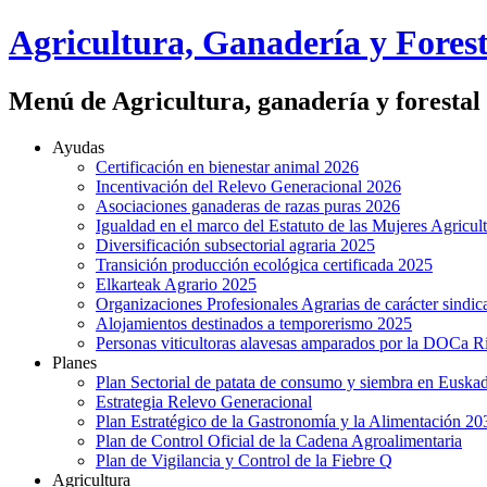
Agricultura, Ganadería y Forest
Menú de Agricultura, ganadería y forestal
Ayudas
Certificación en bienestar animal 2026
Incentivación del Relevo Generacional 2026
Asociaciones ganaderas de razas puras 2026
Igualdad en el marco del Estatuto de las Mujeres Agricul
Diversificación subsectorial agraria 2025
Transición producción ecológica certificada 2025
Elkarteak Agrario 2025
Organizaciones Profesionales Agrarias de carácter sindic
Alojamientos destinados a temporerismo 2025
Personas viticultoras alavesas amparados por la DOCa R
Planes
Plan Sectorial de patata de consumo y siembra en Euskad
Estrategia Relevo Generacional
Plan Estratégico de la Gastronomía y la Alimentación 20
Plan de Control Oficial de la Cadena Agroalimentaria
Plan de Vigilancia y Control de la Fiebre Q
Agricultura