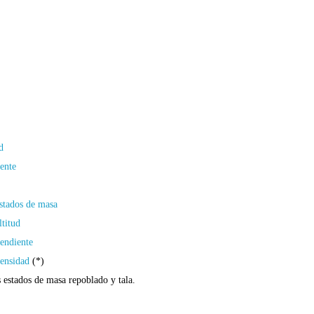
d
iente
estados de masa
ltitud
pendiente
 densidad
(*)
s estados de masa repoblado y tala.