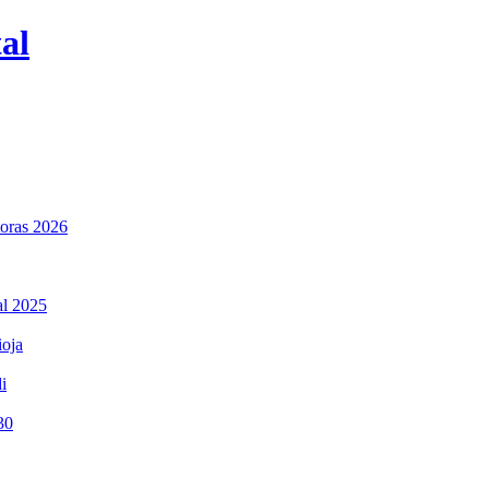
al
toras 2026
al 2025
ioja
i
30