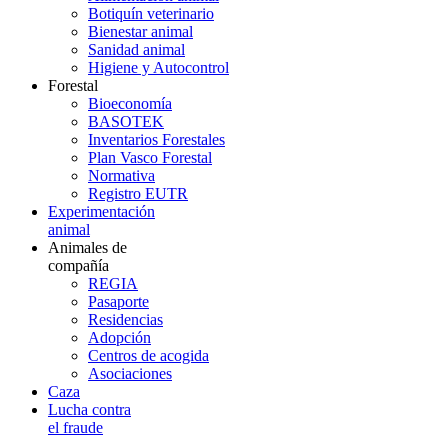
Botiquín veterinario
Bienestar animal
Sanidad animal
Higiene y Autocontrol
Forestal
Bioeconomía
BASOTEK
Inventarios Forestales
Plan Vasco Forestal
Normativa
Registro EUTR
Experimentación
animal
Animales de
compañía
REGIA
Pasaporte
Residencias
Adopción
Centros de acogida
Asociaciones
Caza
Lucha contra
el fraude