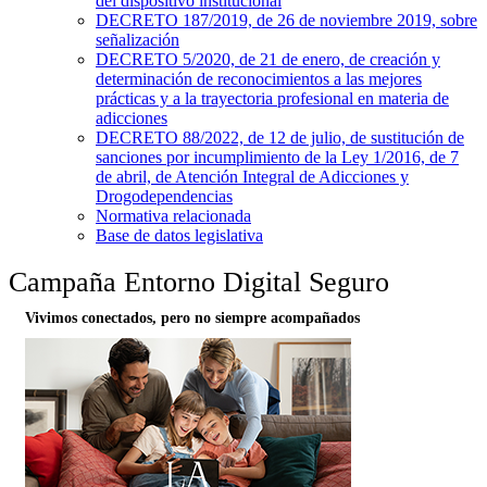
del dispositivo institucional
DECRETO 187/2019, de 26 de noviembre 2019, sobre
señalización
DECRETO 5/2020, de 21 de enero, de creación y
determinación de reconocimientos a las mejores
prácticas y a la trayectoria profesional en materia de
adicciones
DECRETO 88/2022, de 12 de julio, de sustitución de
sanciones por incumplimiento de la Ley 1/2016, de 7
de abril, de Atención Integral de Adicciones y
Drogodependencias
Normativa relacionada
Base de datos legislativa
Campaña Entorno Digital Seguro
Vivimos conectados, pero no siempre acompañados