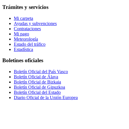
Trámites y servicios
Mi carpeta
Ayudas y subvenciones
Contrataciones
Mi pago
Meteorología
Estado del tráfico
Estadística
Boletines oficiales
Boletín Oficial del País Vasco
Boletín Oficial de Álava
Boletín Oficial de Bizkaia
Boletín Oficial de Gipuzkoa
Boletín Oficial del Estado
Diario Oficial de la Unión Europea