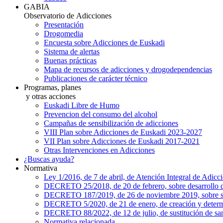
GABIA
Observatorio de Adicciones
Presentación
Drogomedia
Encuesta sobre Adicciones de Euskadi
Sistema de alertas
Buenas prácticas
Mapa de recursos de adicciones y drogodependencias
Publicaciones de carácter técnico
Programas, planes
y otras acciones
Euskadi Libre de Humo
Prevencion del consumo del alcohol
Campañas de sensibilización de adicciones
VIII Plan sobre Adicciones de Euskadi 2023-2027
VII Plan sobre Adicciones de Euskadi 2017-2021
Otras Intervenciones en Adicciones
¿Buscas ayuda?
Normativa
Ley 1/2016, de 7 de abril, de Atención Integral de Adic
DECRETO 25/2018, de 20 de febrero, sobre desarrollo del
DECRETO 187/2019, de 26 de noviembre 2019, sobre s
DECRETO 5/2020, de 21 de enero, de creación y determina
DECRETO 88/2022, de 12 de julio, de sustitución de san
Normativa relacionada