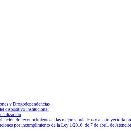
ciones y Drogodependencias
 dispositivo institucional
eñalización
ción de reconocimientos a las mejores prácticas y a la trayectoria pro
ciones por incumplimiento de la Ley 1/2016, de 7 de abril, de Atenci