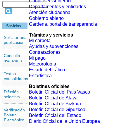
Conoce el Gobierno
Departamentos y entidades
Atención ciudadana
Gobierno abierto
Gardena, portal de transparencia
Servicios
Trámites y servicios
Solicitar una
Mi carpeta
publicación
Ayudas y subvenciones
Contrataciones
Consulta
Mi pago
avanzada
Meteorología
Estado del tráfico
Textos
Estadística
consolidados
Boletines oficiales
Difusión
Boletín Oficial del País Vasco
selectiva
Boletín Oficial de Álava
Boletín Oficial de Bizkaia
Boletín Oficial de Gipuzkoa
Verificación
Boletín
Boletín Oficial del Estado
Electrónico
Diario Oficial de la Unión Europea