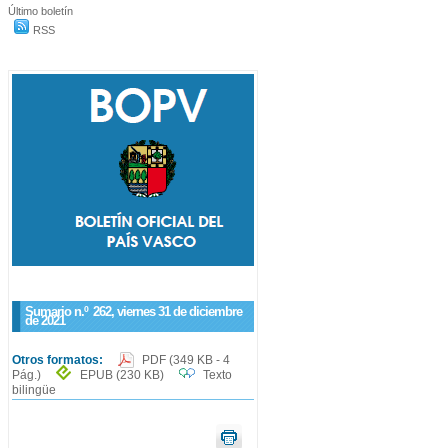
Último boletín
RSS
Sumario n.º
262
, viernes 31 de diciembre
de 2021
Otros formatos:
PDF
(349 KB - 4
Pág.)
EPUB
(230 KB)
Texto
bilingüe