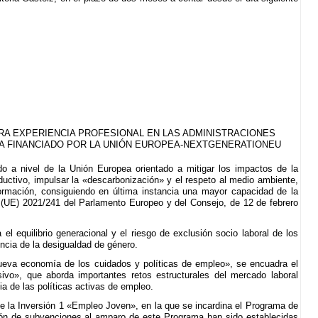
RA EXPERIENCIA PROFESIONAL EN LAS ADMINISTRACIONES
IA FINANCIADO POR LA UNIÓN EUROPEA-NEXTGENERATIONEU
o a nivel de la Unión Europea orientado a mitigar los impactos de la
uctivo, impulsar la «descarbonización» y el respeto al medio ambiente,
 formación, consiguiendo en última instancia una mayor capacidad de la
(UE) 2021/241 del Parlamento Europeo y del Consejo, de 12 de febrero
 el equilibrio generacional y el riesgo de exclusión socio laboral de los
ncia de la desigualdad de género.
Nueva economía de los cuidados y políticas de empleo», se encuadra el
ivo», que aborda importantes retos estructurales del mercado laboral
cia de las políticas activas de empleo.
e la Inversión 1 «Empleo Joven», en la que se incardina el Programa de
sión de subvenciones al amparo de este Programa han sido establecidas