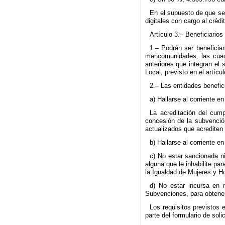
En el supuesto de que se
digitales con cargo al crédit
Artículo 3.– Beneficiarios
1.– Podrán ser beneficia
mancomunidades, las cuad
anteriores que integran el 
Local, previsto en el artíc
2.– Las entidades benefici
a) Hallarse al corriente e
La acreditación del cump
concesión de la subvención
actualizados que acrediten 
b) Hallarse al corriente 
c) No estar sancionada ni
alguna que le inhabilite pa
la Igualdad de Mujeres y H
d) No estar incursa en 
Subvenciones, para obtener
Los requisitos previstos
parte del formulario de solic