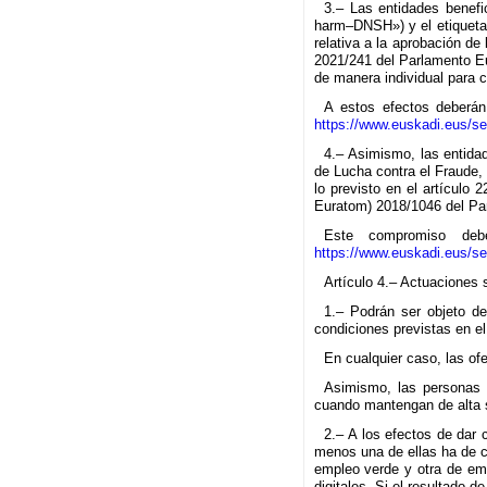
3.– Las entidades benefic
harm–DNSH») y el etiquetad
relativa a la aprobación de
2021/241 del Parlamento Eu
de manera individual para 
A estos efectos deberán 
https://www.euskadi.eus/se
4.– Asimismo, las entida
de Lucha contra el Fraude,
lo previsto en el artículo
Euratom) 2018/1046 del Par
Este compromiso debe
https://www.euskadi.eus/se
Artículo 4.– Actuaciones
1.– Podrán ser objeto de
condiciones previstas en e
En cualquier caso, las o
Asimismo, las personas 
cuando mantengan de alta
2.– A los efectos de dar 
menos una de ellas ha de c
empleo verde y otra de em
digitales. Si el resultado d