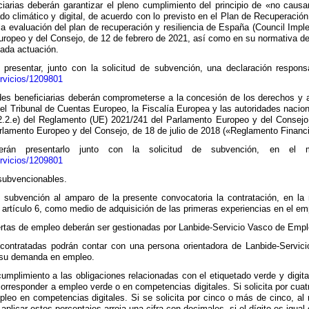
iarias deberán garantizar el pleno cumplimiento del principio de «no causar 
o climático y digital, de acuerdo con lo previsto en el Plan de Recuperación
 la evaluación del plan de recuperación y resiliencia de España (Council Imp
ropeo y del Consejo, de 12 de febrero de 2021, así como en su normativa de d
cada actuación.
presentar, junto con la solicitud de subvención, una declaración respons
rvicios/1209801
des beneficiarias deberán comprometerse a la concesión de los derechos y a
 el Tribunal de Cuentas Europeo, la Fiscalía Europea y las autoridades naci
 22.2.e) del Reglamento (UE) 2021/241 del Parlamento Europeo y del Consejo
lamento Europeo y del Consejo, de 18 de julio de 2018 («Reglamento Financi
rán presentarlo junto con la solicitud de subvención, en el m
rvicios/1209801
 subvencionables.
 subvención al amparo de la presente convocatoria la contratación, en la
l artículo 6, como medio de adquisición de las primeras experiencias en el e
fertas de empleo deberán ser gestionadas por Lanbide-Servicio Vasco de Empl
contratadas podrán contar con una persona orientadora de Lanbide-Servici
 su demanda en empleo.
cumplimiento a las obligaciones relacionadas con el etiquetado verde y digita
orresponder a empleo verde o en competencias digitales. Si solicita por cuat
pleo en competencias digitales. Si se solicita por cinco o más de cinco, 
e aplicar estos porcentajes arroja una cifra con decimales, si el dígito es igua