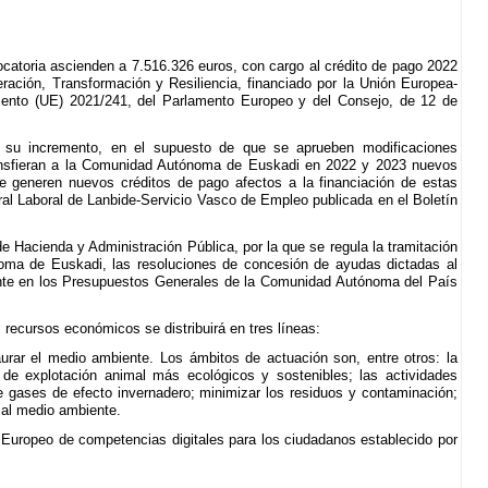
catoria ascienden a 7.516.326 euros, con cargo al crédito de pago 2022
ción, Transformación y Resiliencia, financiado por la Unión Europea-
mento (UE) 2021/241, del Parlamento Europeo y del Consejo, de 12 de
e su incremento, en el supuesto de que se aprueben modificaciones
transfieran a la Comunidad Autónoma de Euskadi en 2022 y 2023 nuevos
e generen nuevos créditos de pago afectos a la financiación de estas
ral Laboral de Lanbide-Servicio Vasco de Empleo publicada en el Boletín
de Hacienda y Administración Pública, por la que se regula la tramitación
oma de Euskadi, las resoluciones de concesión de ayudas dictadas al
iente en los Presupuestos Generales de la Comunidad Autónoma del País
os recursos económicos se distribuirá en tres líneas:
urar el medio ambiente. Los ámbitos de actuación son, entre otros: la
 de explotación animal más ecológicos y sostenibles; las actividades
e gases de efecto invernadero; minimizar los residuos y contaminación;
n al medio ambiente.
 Europeo de competencias digitales para los ciudadanos establecido por