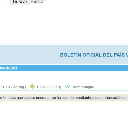
Buscar
mbre de 2021
711 KB - 22 Pág.)
EPUB
(595 KB)
Texto bilingüe
os formatos que aquí se muestran, se ha obtenido mediante una transformación del 