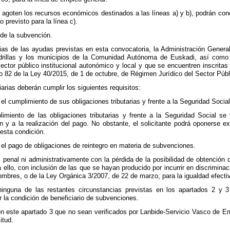
 agoten los recursos económicos destinados a las líneas a) y b), podrán c
o previsto para la línea c).
 de la subvención.
rias de las ayudas previstas en esta convocatoria, la Administración Gener
rillas y los municipios de la Comunidad Autónoma de Euskadi, así como 
sector público institucional autonómico y local y que se encuentren inscrita
ulo 82 de la Ley 40/2015, de 1 de octubre, de Régimen Jurídico del Sector Públ
arias deberán cumplir los siguientes requisitos:
n el cumplimiento de sus obligaciones tributarias y frente a la Seguridad Social
limiento de las obligaciones tributarias y frente a la Seguridad Social se 
 y a la realización del pago. No obstante, el solicitante podrá oponerse ex
esta condición.
en el pago de obligaciones de reintegro en materia de subvenciones.
 penal ni administrativamente con la pérdida de la posibilidad de obtención 
ra ello, con inclusión de las que se hayan producido por incurrir en discrimina
ombres, o de la Ley Orgánica 3/2007, de 22 de marzo, para la igualdad efect
ninguna de las restantes circunstancias previstas en los apartados 2 y 
 la condición de beneficiario de subvenciones.
 en este apartado 3 que no sean verificados por Lanbide-Servicio Vasco de E
itud.