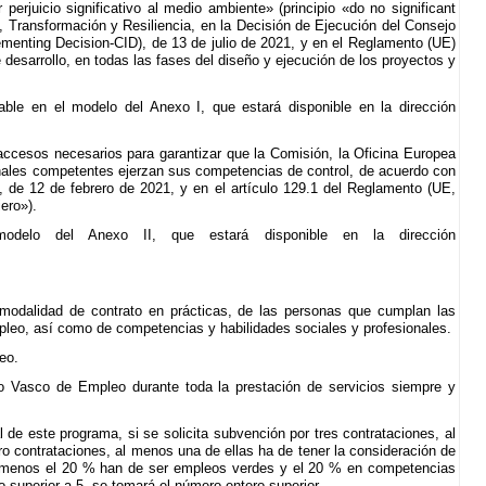
perjuicio significativo al medio ambiente» (principio «do no significant
, Transformación y Resiliencia, en la Decisión de Ejecución del Consejo
lementing Decision-CID), de 13 de julio de 2021, y en el Reglamento (UE)
esarrollo, en todas las fases del diseño y ejecución de los proyectos y
able en el modelo del Anexo I, que estará disponible en la dirección
ccesos necesarios para garantizar que la Comisión, la Oficina Europea
onales competentes ejerzan sus competencias de control, de acuerdo con
, de 12 de febrero de 2021, y en el artículo 129.1 del Reglamento (UE,
ero»).
odelo del Anexo II, que estará disponible en la dirección
 modalidad de contrato en prácticas, de las personas que cumplan las
mpleo, así como de competencias y habilidades sociales y profesionales.
eo.
o Vasco de Empleo durante toda la prestación de servicios siempre y
l de este programa, si se solicita subvención por tres contrataciones, al
ro contrataciones, al menos una de ellas ha de tener la consideración de
al menos el 20 % han de ser empleos verdes y el 20 % en competencias
l o superior a 5, se tomará el número entero superior.