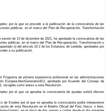
o, por la que se procede a la publicación de la convocatoria de las
raciones públicas, en el marco del Plan de Recuperación, Transformación
sesión de 13 de diciembre de 2021, ha aprobado la convocatoria de las
ciones públicas, en el marco del Plan de Recuperación, Transformación y
apartado o) del artículo 10.2 de los Estatutos de Lanbide, aprobados por
ceder a su publicación.
el Programa de primera experiencia profesional en las administraciones
Unión Europea-NextGenerationEU, aprobada por Acuerdo del Consejo de
1, recogida como anexo a esta Resolución.
pleo por el que se aprueba la convocatoria de ayudas surtirá efectos
co de Empleo por el que se aprueba la convocatoria podrá interponerse
cación de esta Resolución en el Boletín Oficial del País Vasco, o bien,
toria-Gasteiz, en el plazo de dos meses a contar desde el día siguiente