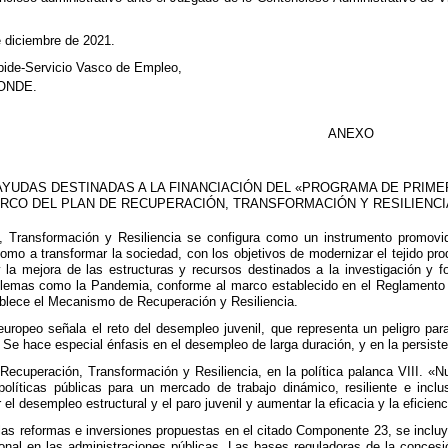
e diciembre de 2021.
bide-Servicio Vasco de Empleo,
ONDE.
ANEXO
YUDAS DESTINADAS A LA FINANCIACIÓN DEL «PROGRAMA DE PRIME
ARCO DEL PLAN DE RECUPERACIÓN, TRANSFORMACIÓN Y RESILIENC
, Transformación y Resiliencia se configura como un instrumento promovid
o a transformar la sociedad, con los objetivos de modernizar el tejido prod
 y la mejora de las estructuras y recursos destinados a la investigación y
blemas como la Pandemia, conforme al marco establecido en el Reglamento 
ablece el Mecanismo de Recuperación y Resiliencia.
s europeo señala el reto del desempleo juvenil, que representa un peligro para
Se hace especial énfasis en el desempleo de larga duración, y en la persiste
Recuperación, Transformación y Resiliencia, en la política palanca VIII. «
íticas públicas para un mercado de trabajo dinámico, resiliente e inclus
r el desempleo estructural y el paro juvenil y aumentar la eficacia y la eficien
las reformas e inversiones propuestas en el citado Componente 23, se incluy
ional en las administraciones públicas. Las bases reguladoras de la conce