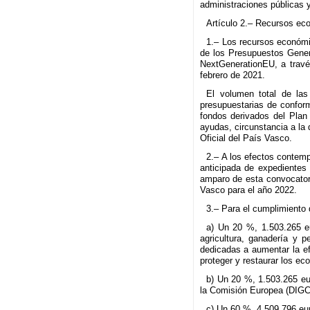
administraciones públicas y
Artículo 2.– Recursos ec
1.– Los recursos económi
de los Presupuestos Gener
NextGenerationEU, a travé
febrero de 2021.
El volumen total de la
presupuestarias de confor
fondos derivados del Plan
ayudas, circunstancia a la
Oficial del País Vasco.
2.– A los efectos contemp
anticipada de expedientes
amparo de esta convocator
Vasco para el año 2022.
3.– Para el cumplimiento d
a) Un 20 %, 1.503.265 eu
agricultura, ganadería y 
dedicadas a aumentar la ef
proteger y restaurar los ec
b) Un 20 %, 1.503.265 eu
la Comisión Europea (DIG
c) Un 60 %, 4.509.796 eur