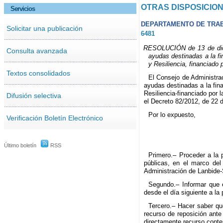
OTRAS DISPOSICIO
Servicios
DEPARTAMENTO DE TRA
Solicitar una publicación
6481
RESOLUCIÓN de 13 de dicie
Consulta avanzada
ayudas destinadas a la fi
y Resiliencia, financiado
Textos consolidados
El Consejo de Administra
ayudas destinadas a la fin
Resiliencia-financiado por
Difusión selectiva
el Decreto 82/2012, de 22 
Por lo expuesto,
Verificación Boletín Electrónico
Último boletín
RSS
Primero.– Proceder a la 
públicas, en el marco del
Administración de Lanbide-
Segundo.–
Informar que 
desde el día siguiente a la
Tercero.–
Hacer saber qu
recurso de reposición ante
directamente recurso conte