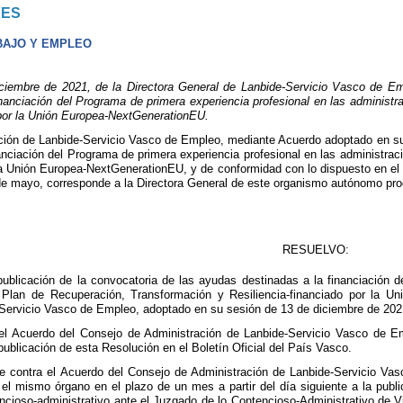
NES
BAJO Y EMPLEO
mbre de 2021, de la Directora General de Lanbide-Servicio Vasco de Emple
nanciación del Programa de primera experiencia profesional en las administ
 por la Unión Europea-NextGenerationEU.
ción de Lanbide-Servicio Vasco de Empleo, mediante Acuerdo adoptado en su 
anciación del Programa de primera experiencia profesional en las administra
 la Unión Europea-NextGenerationEU, y de conformidad con lo dispuesto en el 
de mayo, corresponde a la Directora General de este organismo autónomo pro
RESUELVO:
publicación de la convocatoria de las ayudas destinadas a la financiación d
 Plan de Recuperación, Transformación y Resiliencia-financiado por la 
Servicio Vasco de Empleo, adoptado en su sesión de 13 de diciembre de 202
el Acuerdo del Consejo de Administración de Lanbide-Servicio Vasco de Em
 publicación de esta Resolución en el Boletín Oficial del País Vasco.
e contra el Acuerdo del Consejo de Administración de Lanbide-Servicio Vas
 el mismo órgano en el plazo de un mes a partir del día siguiente a la publi
ncioso-administrativo ante el Juzgado de lo Contencioso-Administrativo de Vi