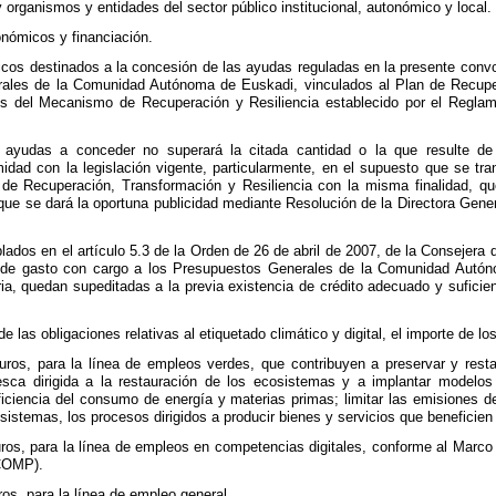
 organismos y entidades del sector público institucional, autonómico y local.
onómicos y financiación.
cos destinados a la concesión de las ayudas reguladas en la presente convo
ales de la Comunidad Autónoma de Euskadi, vinculados al Plan de Recupera
s del Mecanismo de Recuperación y Resiliencia establecido por el Regla
s ayudas a conceder no superará la citada cantidad o la que resulte d
midad con la legislación vigente, particularmente, en el supuesto que se 
 de Recuperación, Transformación y Resiliencia con la misma finalidad, qu
 que se dará la oportuna publicidad mediante Resolución de la Directora Gene
lados en el artículo 5.3 de la Orden de 26 de abril de 2007, de la Consejera 
 de gasto con cargo a los Presupuestos Generales de la Comunidad Autón
ia, quedan supeditadas a la previa existencia de crédito adecuado y sufic
e las obligaciones relativas al etiquetado climático y digital, el importe de l
ros, para la línea de empleos verdes, que contribuyen a preservar y resta
pesca dirigida a la restauración de los ecosistemas y a implantar modelos
iciencia del consumo de energía y materias primas; limitar las emisiones d
osistemas, los procesos dirigidos a producir bienes y servicios que beneficie
ros, para la línea de empleos en competencias digitales, conforme al Marco
COMP).
os, para la línea de empleo general.