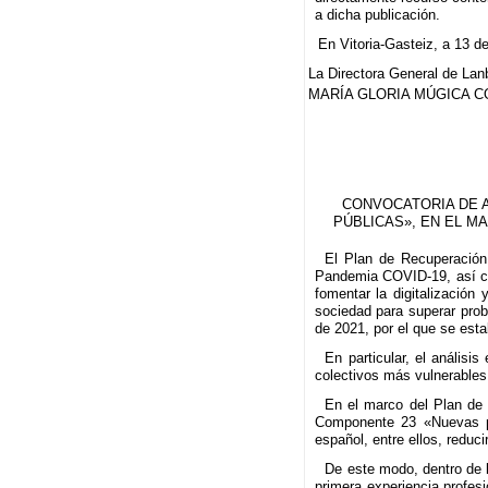
a dicha publicación.
En Vitoria-Gasteiz, a 13 d
La Directora General de Lan
MARÍA GLORIA MÚGICA C
CONVOCATORIA DE A
PÚBLICAS», EN EL M
El Plan de Recuperación
Pandemia COVID-19, así com
fomentar la digitalización
sociedad para superar pro
de 2021, por el que se est
En particular, el análisi
colectivos más vulnerables 
En el marco del Plan de 
Componente 23 «Nuevas pol
español, entre ellos, reduci
De este modo, dentro de 
primera experiencia profes