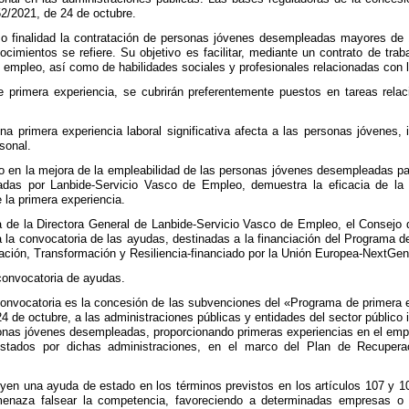
2/2021, de 24 de octubre.
o finalidad la contratación de personas jóvenes desempleadas mayores de
cimientos se refiere. Su objetivo es facilitar, mediante un contrato de trab
 empleo, así como de habilidades sociales y profesionales relacionadas con la
 primera experiencia, se cubrirán preferentemente puestos en tareas rela
 una primera experiencia laboral significativa afecta a las personas jóvenes
rsonal.
o en la mejora de la empleabilidad de las personas jóvenes desempleadas par
ladas por Lanbide-Servicio Vasco de Empleo, demuestra la eficacia de la c
 la primera experiencia.
ta de la Directora General de Lanbide-Servicio Vasco de Empleo, el Consej
 la convocatoria de las ayudas, destinadas a la financiación del Programa de
ción, Transformación y Resiliencia-financiado por la Unión Europea-NextGen
 convocatoria de ayudas.
convocatoria es la concesión de las subvenciones del «Programa de primera ex
 de octubre, a las administraciones públicas y entidades del sector público
sonas jóvenes desempleadas, proporcionando primeras experiencias en el empl
estados por dichas administraciones, en el marco del Plan de Recuperac
yen una ayuda de estado en los términos previstos en los artículos 107 y 
enaza falsear la competencia, favoreciendo a determinadas empresas o p