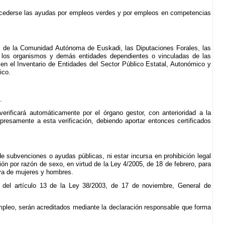
oncederse las ayudas por empleos verdes y por empleos en competencias
al de la Comunidad Autónoma de Euskadi, las Diputaciones Forales, las
los organismos y demás entidades dependientes o vinculadas de las
s en el Inventario de Entidades del Sector Público Estatal, Autonómico y
ico.
.
verificará automáticamente por el órgano gestor, con anterioridad a la
presamente a esta verificación, debiendo aportar entonces certificados
de subvenciones o ayudas públicas, ni estar incursa en prohibición legal
ción por razón de sexo, en virtud de la Ley 4/2005, de 18 de febrero, para
iva de mujeres y hombres.
3 del artículo 13 de la Ley 38/2003, de 17 de noviembre, General de
mpleo, serán acreditados mediante la declaración responsable que forma