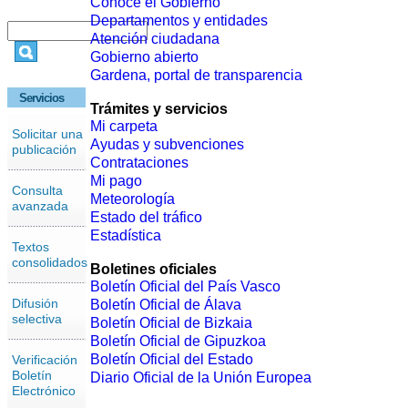
Conoce el Gobierno
Departamentos y entidades
Atención ciudadana
Gobierno abierto
Gardena, portal de transparencia
Servicios
Trámites y servicios
Mi carpeta
Solicitar una
Ayudas y subvenciones
publicación
Contrataciones
Mi pago
Consulta
Meteorología
avanzada
Estado del tráfico
Estadística
Textos
consolidados
Boletines oficiales
Boletín Oficial del País Vasco
Difusión
Boletín Oficial de Álava
selectiva
Boletín Oficial de Bizkaia
Boletín Oficial de Gipuzkoa
Boletín Oficial del Estado
Verificación
Boletín
Diario Oficial de la Unión Europea
Electrónico