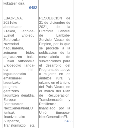
kokatzen dira.
6482
EBAZPENA,
RESOLUCIÓN de
2021eko
21 de diciembre de
abenduaren
2021, de la
21ekoa, Lanbide-
Directora General
Euskal Enplegu
de Lanbide-
Zerbitzuko
Servicio Vasco de
zuzendari
Empleo, por la que
nagusiarena,
se procede a la
zeinaren bidez
publicación de la
argitaratzen baita
convocatoria de
Euskal Autonomia
subvenciones para
Erkidegoko landa-
el desarrollo del
eta hiri-
Programa de apoyo
inguruneetako
a mujeres en los
emakumeei
ámbitos rural y
laguntzeko
urbano en el ámbito
programa
del País Vasco, en
garatzeko
el marco del Plan
laguntzen deialdia,
de Recuperación,
Europar
Transformación y
Batasunaren
Resiliencia,
NextGenerationEU
financiado por la
funtsak
Unión Europea-
finantzatutako
NextGenerationEU.
Suspertze,
6483
Transformazio eta