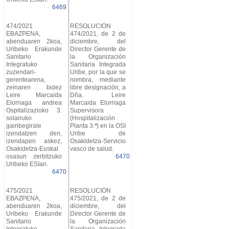
6469
474/2021
RESOLUCIÓN
EBAZPENA,
474/2021, de 2 de
abenduaren 2koa,
diciembre, del
Uribeko Erakunde
Director Gerente de
Sanitario
la Organización
Integratuko
Sanitaria Integrada
zuzendari-
Uribe, por la que se
gerentearena,
nombra, mediante
zeinaren bidez
libre designación, a
Leire Marcaida
Dña. Leire
Elorriaga andrea
Marcaida Elorriaga
Ospitalizazioko 3.
Supervisora
solairuko
(Hospitalización
gainbegirale
Planta 3.ª) en la OSI
izendatzen den,
Uribe de
izendapen askez,
Osakidetza-Servicio
Osakidetza-Euskal
vasco de salud.
osasun zerbitzuko
6470
Uribeko ESIan.
6470
475/2021
RESOLUCIÓN
EBAZPENA,
475/2021, de 2 de
abenduaren 2koa,
diciembre, del
Uribeko Erakunde
Director Gerente de
Sanitario
la Organización