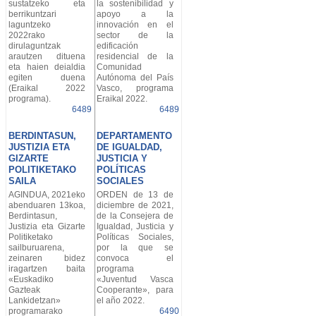
sustatzeko eta
la sostenibilidad y
berrikuntzari
apoyo a la
laguntzeko
innovación en el
2022rako
sector de la
dirulaguntzak
edificación
arautzen dituena
residencial de la
eta haien deialdia
Comunidad
egiten duena
Autónoma del País
(Eraikal 2022
Vasco, programa
programa).
Eraikal 2022.
6489
6489
BERDINTASUN,
DEPARTAMENTO
JUSTIZIA ETA
DE IGUALDAD,
GIZARTE
JUSTICIA Y
POLITIKETAKO
POLÍTICAS
SAILA
SOCIALES
AGINDUA, 2021eko
ORDEN de 13 de
abenduaren 13koa,
diciembre de 2021,
Berdintasun,
de la Consejera de
Justizia eta Gizarte
Igualdad, Justicia y
Politiketako
Políticas Sociales,
sailburuarena,
por la que se
zeinaren bidez
convoca el
iragartzen baita
programa
«Euskadiko
«Juventud Vasca
Gazteak
Cooperante», para
Lankidetzan»
el año 2022.
programarako
6490