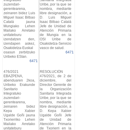
Integratuko
Sanitaria Integrada
zuzendari-
Uribe, por la que se
gerentearena,
nombra, mediante
zeinaren bidez Luis
libre designación, a
Miguel Isaac Bilbao
D. Luis Miguel
Catalá jauna
Isaac Bilbao Catalá
Mungiako Lehen
Jefe de Unidad de
Mailako Arretako
Atención Primaria
unitateburu
de Mungia en la
izendatzen den,
OSI Uribe de
izendapen askez,
Osakidetza-Servicio
Osakidetza-Euskal
vasco de salud.
osasun zerbitzuko
6471
Uribeko ESIan.
6471
476/2021
RESOLUCIÓN
EBAZPENA,
476/2021, de 2 de
abenduaren 2koa,
diciembre, del
Uribeko Erakunde
Director Gerente de
Sanitario
la Organización
Integratuko
Sanitaria Integrada
zuzendari-
Uribe, por la que se
gerentearena,
nombra, mediante
zeinaren bidez
libre designación, a
Kepa Xabier
D. Kepa Xabier
Ugalde Goñi jauna
Ugalde Goñi Jefe
Txorierriko Lehen
de Unidad de
Mailako Arretako
Atención Primaria
unitateburu
de Txorierri en la