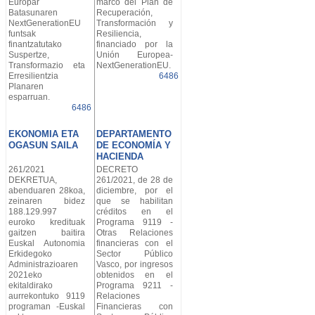
Europar
marco del Plan de
Batasunaren
Recuperación,
NextGenerationEU
Transformación y
funtsak
Resiliencia,
finantzatutako
financiado por la
Suspertze,
Unión Europea-
Transformazio eta
NextGenerationEU.
Erresilientzia
6486
Planaren
esparruan.
6486
EKONOMIA ETA
DEPARTAMENTO
OGASUN SAILA
DE ECONOMÍA Y
HACIENDA
261/2021
DECRETO
DEKRETUA,
261/2021, de 28 de
abenduaren 28koa,
diciembre, por el
zeinaren bidez
que se habilitan
188.129.997
créditos en el
euroko kredituak
Programa 9119 -
gaitzen baitira
Otras Relaciones
Euskal Autonomia
financieras con el
Erkidegoko
Sector Público
Administrazioaren
Vasco, por ingresos
2021eko
obtenidos en el
ekitaldirako
Programa 9211 -
aurrekontuko 9119
Relaciones
programan -Euskal
Financieras con