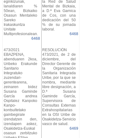
eginkizunak,
la Red de Salud
lanaldiaren %
Mental de Bizkaia,
50ean, Bizkaiko
a D.ª Eva Garnica
Osasun Mentaleko
de Cos, con una
Sareko
dedicación del 50
Irakaskuntza
% de su jornada
Unitate
laboral.
Multiprofesionalean.
6468
6468
473/2021
RESOLUCIÓN
EBAZPENA,
473/2021, de 2 de
abenduaren 2koa,
diciembre, del
Uribeko Erakunde
Director Gerente de
Sanitario
la Organización
Integratuko
Sanitaria Integrada
zuzendari-
Uribe, por la que se
gerentearena,
nombra, mediante
zeinaren bidez
libre designación, a
Susana Gaminde
D.ª Susana
García andrea
Gaminde García,
Ospitalez Kanpoko
Supervisora de
Kanpo-
Consultas Externas
kontsultetako
Extrahospitalarias
gainbegirale
en la OSI Uribe de
izendatzen den,
Osakidetza-Servicio
izendapen askez,
vasco de salud.
Osakidetza-Euskal
6469
osasun zerbitzuko
Uribeko ESIan.