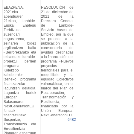
EBAZPENA,
RESOLUCIÓN de
2021eko
21 de diciembre de
abenduaren
2021, de la
21ekoa, Lanbide-
Directora General
Euskal Enplegu
de Lanbide-
Zerbitzuko
Servicio Vasco de
zuzendari
Empleo, por la que
nagusiarena,
se procede a la
zeinaren bidez
publicación de la
argitaratzen baita
convocatoria de
«Berrorekarako eta
ayudas destinadas
ekitaterako lurralde-
a la financiación del
proiektu berrien
programa «Nuevos
programa.
proyectos
Kolektibo
territoriales para el
kalteberak»
reequilibrio y la
izeneko programa
equidad. Colectivos
finantzatzeko
vulnerables», en el
laguntzen deialdia.
marco del Plan de
Laguntza horiek
Recuperación,
Europar
Transformación y
Batasunaren
Resiliencia,
NextGenerationEU
financiado por la
funtsak
Unión Europea-
finantzatutako
NextGenerationEU.
Suspertze,
6482
Transformazio eta
Erresilientzia
Planaren esparruan