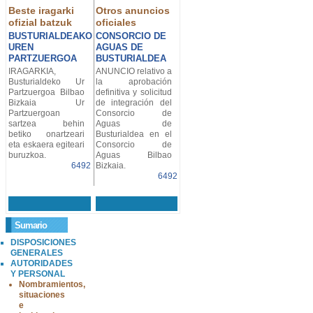
Beste iragarki
Otros anuncios
ofizial batzuk
oficiales
BUSTURIALDEAKO
CONSORCIO DE
UREN
AGUAS DE
PARTZUERGOA
BUSTURIALDEA
IRAGARKIA,
ANUNCIO relativo a
Busturialdeko Ur
la aprobación
Partzuergoa Bilbao
definitiva y solicitud
Bizkaia Ur
de integración del
Partzuergoan
Consorcio de
sartzea behin
Aguas de
betiko onartzeari
Busturialdea en el
eta eskaera egiteari
Consorcio de
buruzkoa.
Aguas Bilbao
6492
Bizkaia.
6492
Sumario
DISPOSICIONES
GENERALES
AUTORIDADES
Y PERSONAL
Nombramientos,
situaciones
e