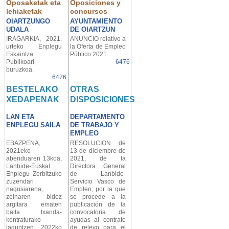
Oposaketak eta
Oposiciones y
lehiaketak
concursos
OIARTZUNGO
AYUNTAMIENTO
UDALA
DE OIARTZUN
IRAGARKIA, 2021.
ANUNCIO relativo a
urteko Enplegu
la Oferta de Empleo
Eskaintza
Público 2021.
Publikoari
6476
buruzkoa.
6476
BESTELAKO
OTRAS
XEDAPENAK
DISPOSICIONES
LAN ETA
DEPARTAMENTO
ENPLEGU SAILA
DE TRABAJO Y
EMPLEO
EBAZPENA,
RESOLUCIÓN de
2021eko
13 de diciembre de
abenduaren 13koa,
2021, de la
Lanbide-Euskal
Directora General
Enplegu Zerbitzuko
de Lanbide-
zuzendari
Servicio Vasco de
nagusiarena,
Empleo, por la que
zeinaren bidez
se procede a la
argitara ematen
publicación de la
baita txanda-
convocatoria de
kontraturako
ayudas al contrato
laguntzen 2022ko
de relevo para el