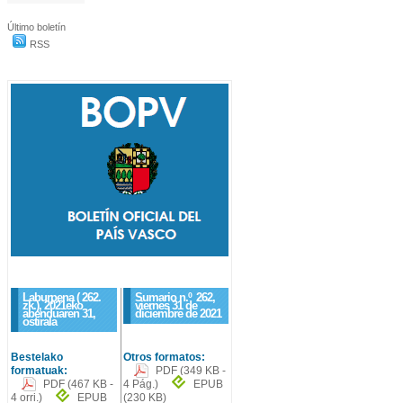
Último boletín
RSS
Laburpena ( 262.
Sumario n.º
262
,
zk.), 2021eko
viernes 31 de
abenduaren 31,
diciembre de 2021
ostirala
Bestelako
Otros formatos:
formatuak:
PDF
(349 KB -
PDF
(467 KB -
4 Pág.)
EPUB
4 orri.)
EPUB
(230 KB)