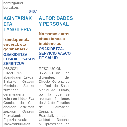
bereizgarriei
buruzkoa.
6467
AGINTARIAK
AUTORIDADES
ETA
Y PERSONAL
LANGILERIA
Nombramientos,
situaciones e
Izendapenak,
incidencias
egoerak eta
gorabeherak
OSAKIDETZA-
SERVICIO VASCO
OSAKIDETZA-
DE SALUD
EUSKAL OSASUN
ZERBITZUA
865/2021
RESOLUCIÓN
EBAZPENA,
865/2021, de 1 de
abenduaren 1ekoa,
diciembre, del
Bizkaiko Osasun
Director Gerente de
Mentaleko Sareko
la Red de Salud
zuzendari-
Mental de Bizkaia,
gerentearena,
por la que se
zeinaren bidez Eva
asignan funciones
Garnica de Cos
de Jefa de Estudios
andreari esleitzen
de Formación
zaizkion Osasun
Sanitaria
Prestakuntza
Especializada de la
Espezializatuko
Unidad Docente
Ikasketaburuaren
Multiprofesional de