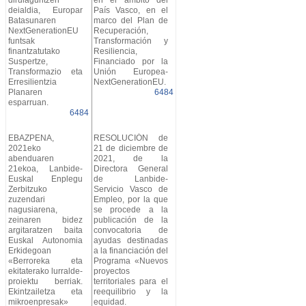
deialdia, Europar
País Vasco, en el
Batasunaren
marco del Plan de
NextGenerationEU
Recuperación,
funtsak
Transformación y
finantzatutako
Resiliencia,
Suspertze,
Financiado por la
Transformazio eta
Unión Europea-
Erresilientzia
NextGenerationEU.
Planaren
6484
esparruan.
6484
EBAZPENA,
RESOLUCIÓN de
2021eko
21 de diciembre de
abenduaren
2021, de la
21ekoa, Lanbide-
Directora General
Euskal Enplegu
de Lanbide-
Zerbitzuko
Servicio Vasco de
zuzendari
Empleo, por la que
nagusiarena,
se procede a la
zeinaren bidez
publicación de la
argitaratzen baita
convocatoria de
Euskal Autonomia
ayudas destinadas
Erkidegoan
a la financiación del
«Berroreka eta
Programa «Nuevos
ekitaterako lurralde-
proyectos
proiektu berriak.
territoriales para el
Ekintzailetza eta
reequilibrio y la
mikroenpresak»
equidad.