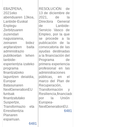
EBAZPENA,
RESOLUCIÓN de
2021eko
13 de diciembre de
abenduaren 13koa,
2021, de la
Lanbide-Euskal
Directora General
Enplegu
de Lanbide-
Zerbitzuaren
Servicio Vasco de
zuzendari
Empleo, por la que
nagusiarena,
se procede a la
zeinaren bidez
publicación de la
argitaratzen baita
convocatoria de las
administrazio
ayudas destinadas
publikoetan lehen
a la financiación del
lanbide-
Programa de
esperientzia izateko
primera experiencia
programa
profesional en las
finantzatzeko
administraciones
laguntzen deialdia,
públicas, en el
Europar
marco del Plan de
Batasunaren
Recuperación,
NextGenerationEU
Transformación y
funtsak
Resiliencia,financiado
finantzatutako
por la Unión
Suspertze,
Europea-
Transformazio eta
NextGenerationEU.
Erresilientzia
6481
Planaren
esparruan.
6481