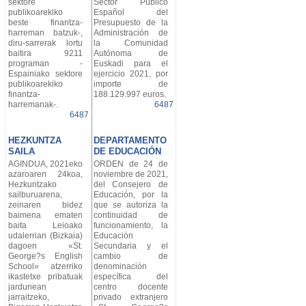
sektore
Sector Público
publikoarekiko
Español del
beste finantza-
Presupuesto de la
harreman batzuk-,
Administración de
diru-sarrerak lortu
la Comunidad
baitira 9211
Autónoma de
programan -
Euskadi para el
Espainiako sektore
ejercicio 2021, por
publikoarekiko
importe de
finantza-
188.129.997 euros.
harremanak-.
6487
6487
HEZKUNTZA
DEPARTAMENTO
SAILA
DE EDUCACIÓN
AGINDUA, 2021eko
ORDEN de 24 de
azaroaren 24koa,
noviembre de 2021,
Hezkuntzako
del Consejero de
sailburuarena,
Educación, por la
zeinaren bidez
que se autoriza la
baimena ematen
continuidad de
baita Leioako
funcionamiento, la
udalerrian (Bizkaia)
Educación
dagoen «St.
Secundaria y el
George?s English
cambio de
School» atzerriko
denominación
ikastetxe pribatuak
específica del
jardunean
centro docente
jarraitzeko,
privado extranjero