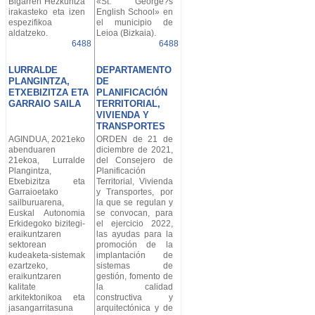
Bigarren Hezkuntza
«St. George?s
irakasteko eta izen
English School» en
espezifikoa
el municipio de
aldatzeko.
Leioa (Bizkaia).
6488
6488
LURRALDE
DEPARTAMENTO
PLANGINTZA,
DE
ETXEBIZITZA ETA
PLANIFICACIÓN
GARRAIO SAILA
TERRITORIAL,
VIVIENDA Y
TRANSPORTES
AGINDUA, 2021eko
ORDEN de 21 de
abenduaren
diciembre de 2021,
21ekoa, Lurralde
del Consejero de
Plangintza,
Planificación
Etxebizitza eta
Territorial, Vivienda
Garraioetako
y Transportes, por
sailburuarena,
la que se regulan y
Euskal Autonomia
se convocan, para
Erkidegoko bizitegi-
el ejercicio 2022,
eraikuntzaren
las ayudas para la
sektorean
promoción de la
kudeaketa-sistemak
implantación de
ezartzeko,
sistemas de
eraikuntzaren
gestión, fomento de
kalitate
la calidad
arkitektonikoa eta
constructiva y
jasangarritasuna
arquitectónica y de