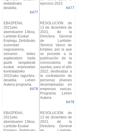
ekitaldirako
ejercicio 2022.
deialdia.
6477
6477
EBAZPENA,
RESOLUCIÓN de
2021eko
13 de diciembre de
abenduaren 13koa,
2021, de la
Lanbide-Euskal
Directora General
Enplegu Zerbitzuko
de Lanbide-
zuzendari
Servicio Vasco de
nagusiarena,
Empleo, por la que
zeinaren bidez
se procede a la
argitaratzen baita
publicación de la
gazte langabeak
convocatoria de
euskal enpresetan
ayudas, para el año
kontratatzeko
2022, destinadas a
2022rako laguntza-
la contratación de
deialdia. Lehen
personas jóvenes
Aukera programa.
desempleadas en
6478
empresas vascas.
Programa Lehen
Aukera.
6478
EBAZPENA,
RESOLUCIÓN de
2021eko
13 de diciembre de
abenduaren 13koa,
2021, de la
Lanbide-Euskal
Directora General
Enplegu Zerbitzuko
de Lanbide-