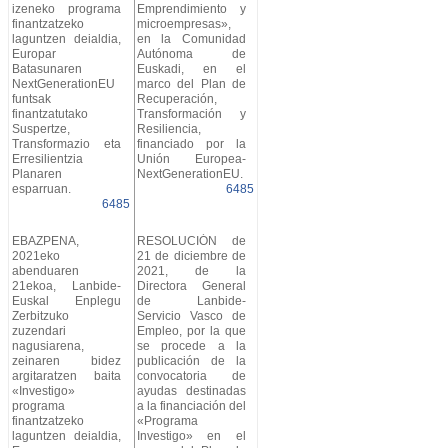
izeneko programa
Emprendimiento y
finantzatzeko
microempresas»,
laguntzen deialdia,
en la Comunidad
Europar
Autónoma de
Batasunaren
Euskadi, en el
NextGenerationEU
marco del Plan de
funtsak
Recuperación,
finantzatutako
Transformación y
Suspertze,
Resiliencia,
Transformazio eta
financiado por la
Erresilientzia
Unión Europea-
Planaren
NextGenerationEU.
esparruan.
6485
6485
EBAZPENA,
RESOLUCIÓN de
2021eko
21 de diciembre de
abenduaren
2021, de la
21ekoa, Lanbide-
Directora General
Euskal Enplegu
de Lanbide-
Zerbitzuko
Servicio Vasco de
zuzendari
Empleo, por la que
nagusiarena,
se procede a la
zeinaren bidez
publicación de la
argitaratzen baita
convocatoria de
«Investigo»
ayudas destinadas
programa
a la financiación del
finantzatzeko
«Programa
laguntzen deialdia,
Investigo» en el