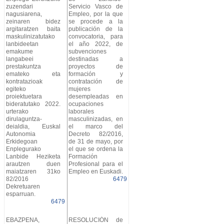
zuzendari
Servicio Vasco de
nagusiarena,
Empleo, por la que
zeinaren bidez
se procede a la
argitaratzen baita
publicación de la
maskulinizatutako
convocatoria, para
lanbideetan
el año 2022, de
emakume
subvenciones
langabeei
destinadas a
prestakuntza
proyectos de
emateko eta
formación y
kontratazioak
contratación de
egiteko
mujeres
proiektuetara
desempleadas en
bideratutako 2022.
ocupaciones
urterako
laborales
dirulaguntza-
masculinizadas, en
deialdia, Euskal
el marco del
Autonomia
Decreto 82/2016,
Erkidegoan
de 31 de mayo, por
Enplegurako
el que se ordena la
Lanbide Heziketa
Formación
arautzen duen
Profesional para el
maiatzaren 31ko
Empleo en Euskadi.
82/2016
6479
Dekretuaren
esparruan.
6479
EBAZPENA,
RESOLUCIÓN de