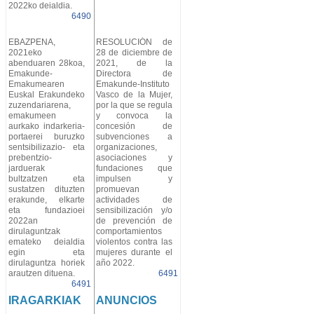
2022ko deialdia.
6490
EBAZPENA,
RESOLUCIÓN de
2021eko
28 de diciembre de
abenduaren 28koa,
2021, de la
Emakunde-
Directora de
Emakumearen
Emakunde-Instituto
Euskal Erakundeko
Vasco de la Mujer,
zuzendariarena,
por la que se regula
emakumeen
y convoca la
aurkako indarkeria-
concesión de
portaerei buruzko
subvenciones a
sentsibilizazio- eta
organizaciones,
prebentzio-
asociaciones y
jarduerak
fundaciones que
bultzatzen eta
impulsen y
sustatzen dituzten
promuevan
erakunde, elkarte
actividades de
eta fundazioei
sensibilización y/o
2022an
de prevención de
dirulaguntzak
comportamientos
emateko deialdia
violentos contra las
egin eta
mujeres durante el
dirulaguntza horiek
año 2022.
arautzen dituena.
6491
6491
IRAGARKIAK
ANUNCIOS