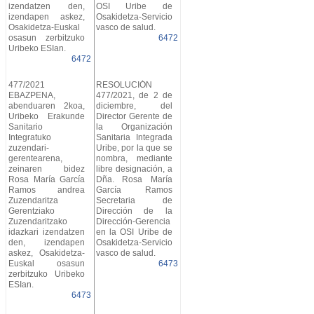
izendatzen den,
OSI Uribe de
izendapen askez,
Osakidetza-Servicio
Osakidetza-Euskal
vasco de salud.
osasun zerbitzuko
6472
Uribeko ESIan.
6472
477/2021
RESOLUCIÓN
EBAZPENA,
477/2021, de 2 de
abenduaren 2koa,
diciembre, del
Uribeko Erakunde
Director Gerente de
Sanitario
la Organización
Integratuko
Sanitaria Integrada
zuzendari-
Uribe, por la que se
gerentearena,
nombra, mediante
zeinaren bidez
libre designación, a
Rosa María García
Dña. Rosa María
Ramos andrea
García Ramos
Zuzendaritza
Secretaria de
Gerentziako
Dirección de la
Zuzendaritzako
Dirección-Gerencia
idazkari izendatzen
en la OSI Uribe de
den, izendapen
Osakidetza-Servicio
askez, Osakidetza-
vasco de salud.
Euskal osasun
6473
zerbitzuko Uribeko
ESIan.
6473