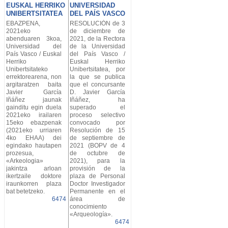
EUSKAL HERRIKO
UNIVERSIDAD
UNIBERTSITATEA
DEL PAÍS VASCO
EBAZPENA,
RESOLUCIÓN de 3
2021eko
de diciembre de
abenduaren 3koa,
2021, de la Rectora
Universidad del
de la Universidad
País Vasco / Euskal
del País Vasco /
Herriko
Euskal Herriko
Unibertsitateko
Unibertsitatea, por
errektorearena, non
la que se publica
argitaratzen baita
que el concursante
Javier García
D. Javier García
Iñáñez jaunak
Iñáñez, ha
gainditu egin duela
superado el
2021eko irailaren
proceso selectivo
15eko ebazpenak
convocado por
(2021eko urriaren
Resolución de 15
4ko EHAA) dei
de septiembre de
egindako hautapen
2021 (BOPV de 4
prozesua,
de octubre de
«Arkeologia»
2021), para la
jakintza arloan
provisión de la
ikertzaile doktore
plaza de Personal
iraunkorren plaza
Doctor Investigador
bat betetzeko.
Permanente en el
6474
área de
conocimiento
«Arqueología».
6474