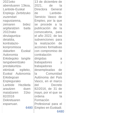
2021eko
13 de diciembre de
abenduaren 13koa,
2021, de la
Lanbide-Euskal
Directora General
Enplegu Zerbitzuko
de Lanbide-
zuzendari
Servicio Vasco de
nagusiarena,
Empleo, por la que
zeinaren bidez
se procede a la
argitaratzen baita
publicación de la
2022rako
convocatoria, para
dirulaguntza-
el año 2022, de las
deialdia,
subvenciones para
kontratazio-
la realización de
konpromisoa
acciones formativas
dakarten Euskal
con compromiso de
Autonomia
contratación
Erkidegoko langile
dirigidas a
langabeentzako
trabajadores y
prestakuntza-
trabajadoras
ekintzak egiteko,
desempleadas de
Euskal Autonomia
la Comunidad
Erkidegoan
Autónoma del País
Enplegurako
Vasco, en el marco
Lanbide Heziketa
del Decreto
arautzen duen
82/2016, de 31 de
maiatzaren 31ko
mayo, por el que se
82/2016
ordena la
Dekretuaren
Formación
esparruan.
Profesional para el
6480
Empleo en Euskadi.
6480