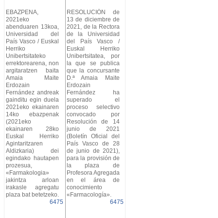
EBAZPENA,
RESOLUCIÓN de
2021eko
13 de diciembre de
abenduaren 13koa,
2021, de la Rectora
Universidad del
de la Universidad
País Vasco / Euskal
del País Vasco /
Herriko
Euskal Herriko
Unibertsitateko
Unibertsitatea, por
errektorearena, non
la que se publica
argitaratzen baita
que la concursante
Amaia Maite
D.ª Amaia Maite
Erdozain
Erdozain
Fernández andreak
Fernández ha
gainditu egin duela
superado el
2021eko ekainaren
proceso selectivo
14ko ebazpenak
convocado por
(2021eko
Resolución de 14
ekainaren 28ko
junio de 2021
Euskal Herriko
(Boletín Oficial del
Agintaritzaren
País Vasco de 28
Aldizkaria) dei
de junio de 2021),
egindako hautapen
para la provisión de
prozesua,
la plaza de
«Farmakologia»
Profesora Agregada
jakintza arloan
en el área de
irakasle agregatu
conocimiento
plaza bat betetzeko.
«Farmacología».
6475
6475