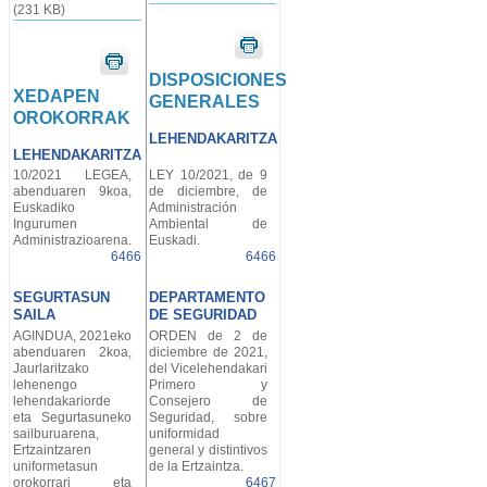
(231 KB)
DISPOSICIONES
XEDAPEN
GENERALES
OROKORRAK
LEHENDAKARITZA
LEHENDAKARITZA
10/2021 LEGEA,
LEY 10/2021, de 9
abenduaren 9koa,
de diciembre, de
Euskadiko
Administración
Ingurumen
Ambiental de
Administrazioarena.
Euskadi.
6466
6466
SEGURTASUN
DEPARTAMENTO
SAILA
DE SEGURIDAD
AGINDUA, 2021eko
ORDEN de 2 de
abenduaren 2koa,
diciembre de 2021,
Jaurlaritzako
del Vicelehendakari
lehenengo
Primero y
lehendakariorde
Consejero de
eta Segurtasuneko
Seguridad, sobre
sailburuarena,
uniformidad
Ertzaintzaren
general y distintivos
uniformetasun
de la Ertzaintza.
orokorrari eta
6467