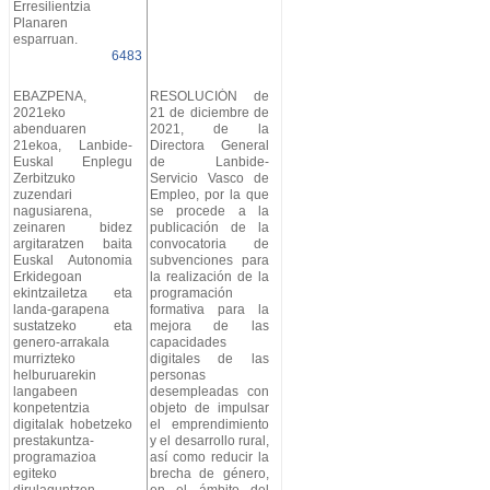
Erresilientzia
Planaren
esparruan.
6483
EBAZPENA,
RESOLUCIÓN de
2021eko
21 de diciembre de
abenduaren
2021, de la
21ekoa, Lanbide-
Directora General
Euskal Enplegu
de Lanbide-
Zerbitzuko
Servicio Vasco de
zuzendari
Empleo, por la que
nagusiarena,
se procede a la
zeinaren bidez
publicación de la
argitaratzen baita
convocatoria de
Euskal Autonomia
subvenciones para
Erkidegoan
la realización de la
ekintzailetza eta
programación
landa-garapena
formativa para la
sustatzeko eta
mejora de las
genero-arrakala
capacidades
murrizteko
digitales de las
helburuarekin
personas
langabeen
desempleadas con
konpetentzia
objeto de impulsar
digitalak hobetzeko
el emprendimiento
prestakuntza-
y el desarrollo rural,
programazioa
así como reducir la
egiteko
brecha de género,
dirulaguntzen
en el ámbito del