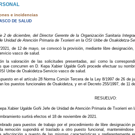
ERSONAL
ones e incidencias
VASCO DE SALUD
 de diciembre, del Director Gerente de la Organización Sanitaria Integrad
e Unidad de Atención Primaria de Txorierri en la OSI Uribe de Osakidetza-Se
2021, de 12 de mayo, se convocó la provisión, mediante libre designación, 
rvicio vasco de salud.
ón la valoración de las solicitudes presentadas, así como la correspon
s que concurren en D. Kepa Xabier Ugalde Goñi procede efectuar su nombr
 OSI Uribe de Osakidetza-Servicio vasco de salud.
spuesto en el artículo 28 Norma Común Tercera de la Ley 8/1997 de 26 de ju
ulan los puestos funcionales de Osakidetza, y en el Decreto 255/1997, de 11 d
RESUELVO:
epa Xabier Ugalde Goñi Jefe de Unidad de Atención Primaria de Txorierri en 
mbramiento surtirá efectos el 18 de noviembre de 2021.
mbrado para puestos de trabajo por el procedimiento de libre designación p
a remoción supondrá el traslado a otro puesto funcional, manteniéndose 
la adscripción a puesto de las mismas características y preferentemente e