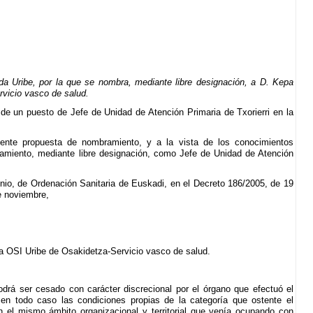
a Uribe, por la que se nombra, mediante libre designación, a D. Kepa
rvicio vasco de salud.
de un puesto de Jefe de Unidad de Atención Primaria de Txorierri en la
diente propuesta de nombramiento, y a la vista de los conocimientos
amiento, mediante libre designación, como Jefe de Unidad de Atención
nio, de Ordenación Sanitaria de Euskadi, en el Decreto 186/2005, de 19
e noviembre,
la OSI Uribe de Osakidetza-Servicio vasco de salud.
odrá ser cesado con carácter discrecional por el órgano que efectuó el
en todo caso las condiciones propias de la categoría que ostente el
n el mismo ámbito organizacional y territorial que venía ocupando con