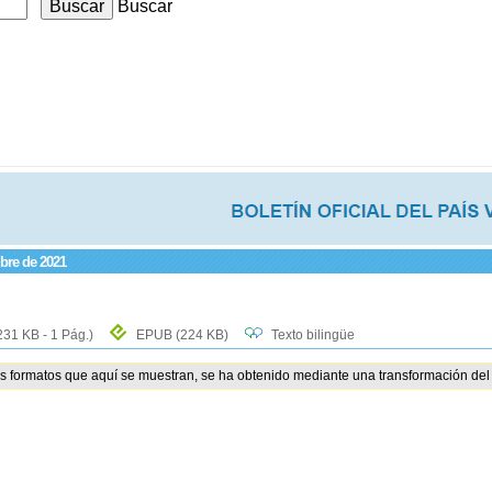
Buscar
mbre de 2021
231 KB - 1 Pág.)
EPUB
(224 KB)
Texto bilingüe
os formatos que aquí se muestran, se ha obtenido mediante una transformación del 