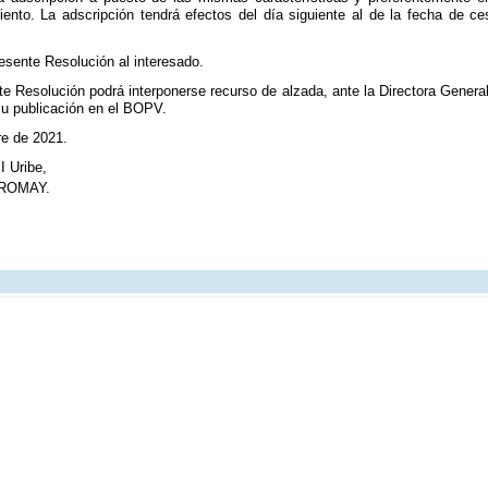
ento. La adscripción tendrá efectos del día siguiente al de la fecha de ces
resente Resolución al interesado.
te Resolución podrá interponerse recurso de alzada, ante la Directora Gener
 su publicación en el BOPV.
re de 2021.
I Uribe,
ROMAY.