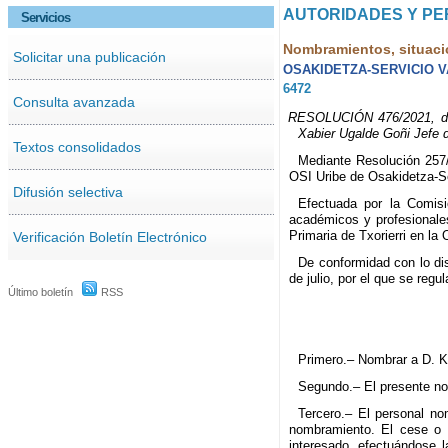
AUTORIDADES Y P
Servicios
Nombramientos, situaci
Solicitar una publicación
OSAKIDETZA-SERVICIO 
6472
Consulta avanzada
RESOLUCIÓN 476/2021, de 2
Xabier Ugalde Goñi Jefe d
Textos consolidados
Mediante Resolución 257/
OSI Uribe de Osakidetza-Se
Difusión selectiva
Efectuada por la Comisi
académicos y profesionale
Primaria de Txorierri en la
Verificación Boletín Electrónico
De conformidad con lo di
de julio, por el que se reg
Último boletín
RSS
Primero.– Nombrar a D. K
Segundo.– El presente no
Tercero.– El personal no
nombramiento. El cese o l
interesado, efectuándose 