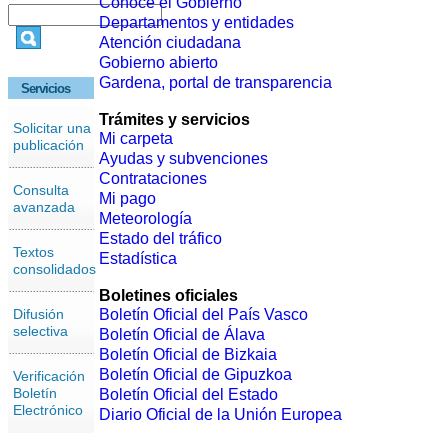
Conoce el Gobierno
Departamentos y entidades
Atención ciudadana
Gobierno abierto
Gardena, portal de transparencia
Servicios
Trámites y servicios
Solicitar una
Mi carpeta
publicación
Ayudas y subvenciones
Contrataciones
Consulta
Mi pago
avanzada
Meteorología
Estado del tráfico
Textos
Estadística
consolidados
Boletines oficiales
Difusión
Boletín Oficial del País Vasco
selectiva
Boletín Oficial de Álava
Boletín Oficial de Bizkaia
Boletín Oficial de Gipuzkoa
Verificación
Boletín
Boletín Oficial del Estado
Electrónico
Diario Oficial de la Unión Europea