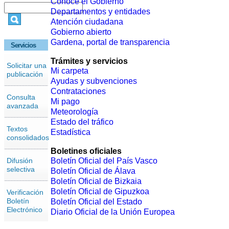
Conoce el Gobierno
Departamentos y entidades
Atención ciudadana
Gobierno abierto
Gardena, portal de transparencia
Servicios
Trámites y servicios
Solicitar una
Mi carpeta
publicación
Ayudas y subvenciones
Contrataciones
Consulta
Mi pago
avanzada
Meteorología
Estado del tráfico
Textos
Estadística
consolidados
Boletines oficiales
Difusión
Boletín Oficial del País Vasco
selectiva
Boletín Oficial de Álava
Boletín Oficial de Bizkaia
Boletín Oficial de Gipuzkoa
Verificación
Boletín
Boletín Oficial del Estado
Electrónico
Diario Oficial de la Unión Europea