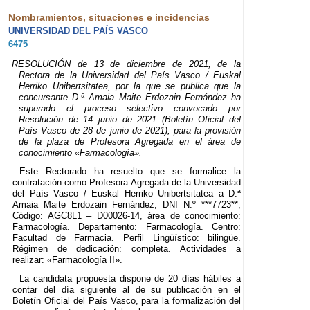
Nombramientos, situaciones e incidencias
UNIVERSIDAD DEL PAÍS VASCO
6475
RESOLUCIÓN de 13 de diciembre de 2021, de la
Rectora de la Universidad del País Vasco / Euskal
Herriko Unibertsitatea, por la que se publica que la
concursante D.ª Amaia Maite Erdozain Fernández ha
superado el proceso selectivo convocado por
Resolución de 14 junio de 2021 (Boletín Oficial del
País Vasco de 28 de junio de 2021), para la provisión
de la plaza de Profesora Agregada en el área de
conocimiento «Farmacología».
Este Rectorado ha resuelto que se formalice la
contratación como Profesora Agregada de la Universidad
del País Vasco / Euskal Herriko Unibertsitatea a D.ª
Amaia Maite Erdozain Fernández, DNI N.º ***7723**,
Código: AGC8L1 – D00026-14, área de conocimiento:
Farmacología. Departamento: Farmacología. Centro:
Facultad de Farmacia. Perfil Lingüístico: bilingüe.
Régimen de dedicación: completa. Actividades a
realizar: «Farmacología II».
La candidata propuesta dispone de 20 días hábiles a
contar del día siguiente al de su publicación en el
Boletín Oficial del País Vasco, para la formalización del