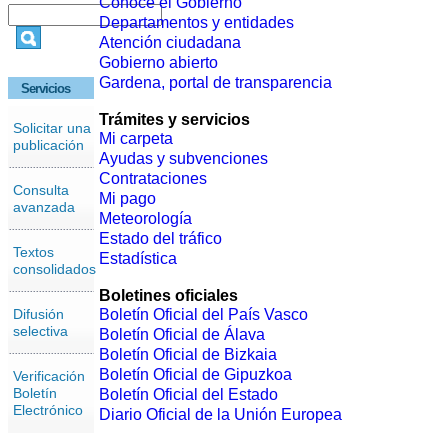
Conoce el Gobierno
Departamentos y entidades
Atención ciudadana
Gobierno abierto
Gardena, portal de transparencia
Servicios
Trámites y servicios
Solicitar una
Mi carpeta
publicación
Ayudas y subvenciones
Contrataciones
Consulta
Mi pago
avanzada
Meteorología
Estado del tráfico
Textos
Estadística
consolidados
Boletines oficiales
Difusión
Boletín Oficial del País Vasco
selectiva
Boletín Oficial de Álava
Boletín Oficial de Bizkaia
Boletín Oficial de Gipuzkoa
Verificación
Boletín
Boletín Oficial del Estado
Electrónico
Diario Oficial de la Unión Europea