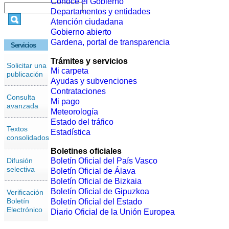
Conoce el Gobierno
Departamentos y entidades
Atención ciudadana
Gobierno abierto
Gardena, portal de transparencia
Servicios
Trámites y servicios
Solicitar una
Mi carpeta
publicación
Ayudas y subvenciones
Contrataciones
Consulta
Mi pago
avanzada
Meteorología
Estado del tráfico
Textos
Estadística
consolidados
Boletines oficiales
Difusión
Boletín Oficial del País Vasco
selectiva
Boletín Oficial de Álava
Boletín Oficial de Bizkaia
Boletín Oficial de Gipuzkoa
Verificación
Boletín
Boletín Oficial del Estado
Electrónico
Diario Oficial de la Unión Europea