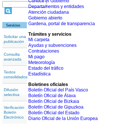
Conoce el Gobierno
Departamentos y entidades
Atención ciudadana
Gobierno abierto
Gardena, portal de transparencia
Servicios
Trámites y servicios
Solicitar una
Mi carpeta
publicación
Ayudas y subvenciones
Contrataciones
Consulta
Mi pago
avanzada
Meteorología
Estado del tráfico
Textos
Estadística
consolidados
Boletines oficiales
Difusión
Boletín Oficial del País Vasco
selectiva
Boletín Oficial de Álava
Boletín Oficial de Bizkaia
Boletín Oficial de Gipuzkoa
Verificación
Boletín
Boletín Oficial del Estado
Electrónico
Diario Oficial de la Unión Europea