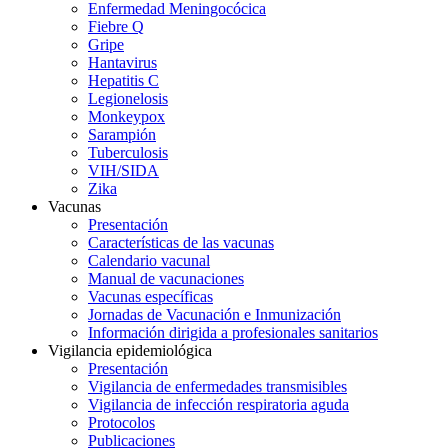
Enfermedad Meningocócica
Fiebre Q
Gripe
Hantavirus
Hepatitis C
Legionelosis
Monkeypox
Sarampión
Tuberculosis
VIH/SIDA
Zika
Vacunas
Presentación
Características de las vacunas
Calendario vacunal
Manual de vacunaciones
Vacunas específicas
Jornadas de Vacunación e Inmunización
Información dirigida a profesionales sanitarios
Vigilancia epidemiológica
Presentación
Vigilancia de enfermedades transmisibles
Vigilancia de infección respiratoria aguda
Protocolos
Publicaciones