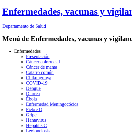
Enfermedades, vacunas y vigila
Departamento
de Salud
Menú de Enfermedades, vacunas y vigilanc
Enfermedades
Presentación
Cáncer colorrectal
Cáncer de mama
Catarro común
Chikungunya
COVID-19
Dengue
Diarrea
Ébola
Enfermedad Meningocócica
Fiebre Q
Gripe
Hantavirus
Hepatitis C
Legionelosis