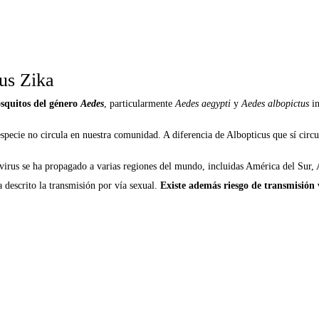
us Zika
squitos del género
Aedes
, particularmente
Aedes aegypti
y
Aedes albopictus
in
especie no circula en nuestra comunidad. A diferencia de Albopticus que sí circu
irus se ha propagado a varias regiones del mundo, incluidas América del Sur, A
a descrito la transmisión por vía sexual.
Existe además riesgo de transmisión v