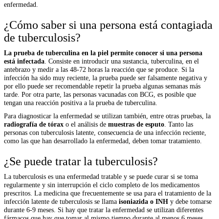
enfermedad.
¿Cómo saber si una persona está contagiada
de tuberculosis?
La prueba de tuberculina en la piel permite conocer si una persona
está infectada
. Consiste en introducir una sustancia, tuberculina, en el
antebrazo y medir a las 48-72 horas la reacción que se produce. Si la
infección ha sido muy reciente, la prueba puede ser falsamente negativa y
por ello puede ser recomendable repetir la prueba algunas semanas más
tarde. Por otra parte, las personas vacunadas con BCG, es posible que
tengan una reacción positiva a la prueba de tuberculina.
Para diagnosticar la enfermedad se utilizan también, entre otras pruebas, la
radiografía de tórax
o el análisis de
muestras de esputo
. Tanto las
personas con tuberculosis latente, consecuencia de una infección reciente,
como las que han desarrollado la enfermedad, deben tomar tratamiento.
¿Se puede tratar la tuberculosis?
La tuberculosis es una enfermedad tratable y se puede curar si se toma
regularmente y sin interrupción el ciclo completo de los medicamentos
prescritos. La medicina que frecuentemente se usa para el tratamiento de la
infección latente de tuberculosis se llama
isoniazida o INH
y debe tomarse
durante 6-9 meses. Si hay que tratar la enfermedad se utilizan diferentes
fármacos que hay que tomar al mismo tiempo durante al menos 6 meses,