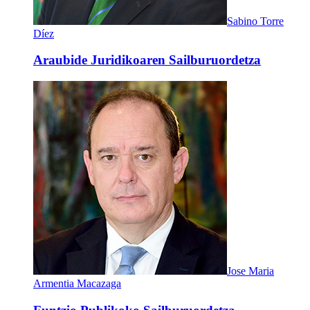
Sabino Torre
Díez
Araubide Juridikoaren Sailburuordetza
Jose Maria
Armentia Macazaga