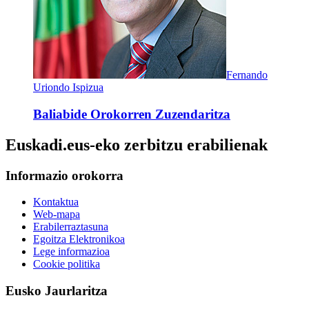
Fernando
Uriondo Ispizua
Baliabide Orokorren Zuzendaritza
Euskadi.eus-eko zerbitzu erabilienak
Informazio orokorra
Kontaktua
Web-mapa
Erabilerraztasuna
Egoitza Elektronikoa
Lege informazioa
Cookie politika
Eusko Jaurlaritza