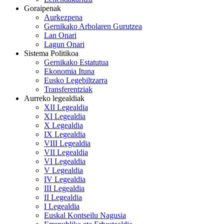
Goraipenak
Aurkezpena
Gernikako Arbolaren Gurutzea
Lan Onari
Lagun Onari
Sistema Politikoa
Gernikako Estatutua
Ekonomia Ituna
Eusko Legebiltzarra
Transferentziak
Aurreko legealdiak
XII Legealdia
XI Legealdia
X Legealdia
IX Legealdia
VIII Legealdia
VII Legealdia
VI Legealdia
V Legealdia
IV Legealdia
III Legealdia
II Legealdia
I Legealdia
Euskal Kontseilu Nagusia