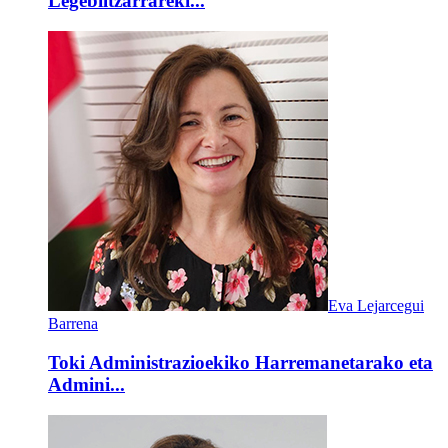
Legebiltzarrareki...
Eva Lejarcegui
Barrena
Toki Administrazioekiko Harremanetarako eta
Admini...