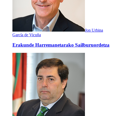
Jon Urbina
García de Vicuña
Erakunde Harremanetarako Sailburuordetza