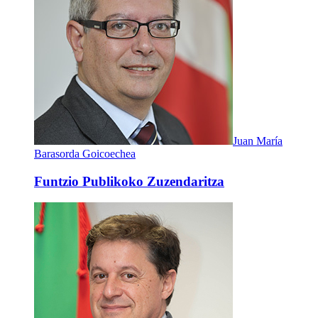
Juan María
Barasorda Goicoechea
Funtzio Publikoko Zuzendaritza