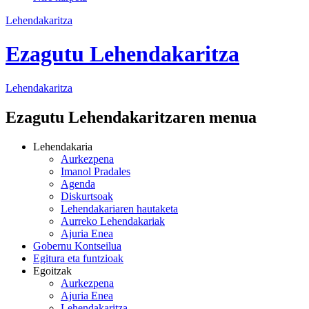
Lehendakaritza
Ezagutu Lehendakaritza
Lehendakaritza
Ezagutu Lehendakaritzaren menua
Lehendakaria
Aurkezpena
Imanol Pradales
Agenda
Diskurtsoak
Lehendakariaren hautaketa
Aurreko Lehendakariak
Ajuria Enea
Gobernu Kontseilua
Egitura eta funtzioak
Egoitzak
Aurkezpena
Ajuria Enea
Lehendakaritza