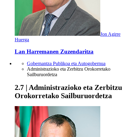
Jon Agirre
Huerga
Lan Harremanen Zuzendaritza
Gobernantza Publikoa eta Autogobernua
Administrazioko eta Zerbitzu Orokorretako
Sailburuordetza
2.7 | Administrazioko eta Zerbitzu
Orokorretako Sailburuordetza