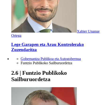
Xabier Unanue
Ortega
Lege Garapen eta Arau Kontrolerako
Zuzendaritza
Gobernantza Publikoa eta Autogobernua
Funtzio Publikoko Sailburuordetza
2.6 | Funtzio Publikoko
Sailburuordetza