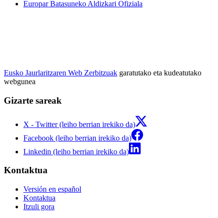
Europar Batasuneko Aldizkari Ofiziala
Eusko Jaurlaritzaren Web Zerbitzuak
garatutako eta kudeatutako
webgunea
Gizarte sareak
X - Twitter (leiho berrian irekiko da)
Facebook (leiho berrian irekiko da)
Linkedin (leiho berrian irekiko da)
Kontaktua
Versión en español
Kontaktua
Itzuli gora