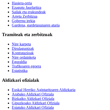
Hasiera-orria
Ezagutu Jaurlaritza
Sailak eta erakundeak
Arreta Zerbitzua
Gobernu irekia
Gardena, gardetasunaren ataria
Tramiteak eta zerbitzuak
Nire karpeta
Dirulaguntzak
Kontratazioak
Nire ordainketa
Eguraldia
Trafikoaren egoera
Estatistika
Aldizkari ofizialak
Euskal Herriko Agintaritzaren Aldizkaria
Arabako Aldizkari Ofiziala
Bizkaiko Aldizkari Ofiziala
Gipuzkoako Aldizkari Ofiziala
Estatuko Aldizkari Ofiziala