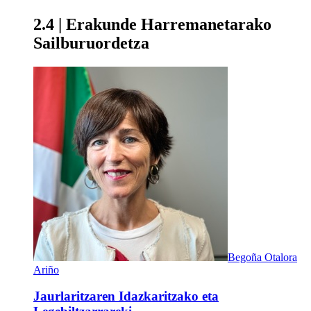
2.4 | Erakunde Harremanetarako
Sailburuordetza
Begoña Otalora
Ariño
Jaurlaritzaren Idazkaritzako eta