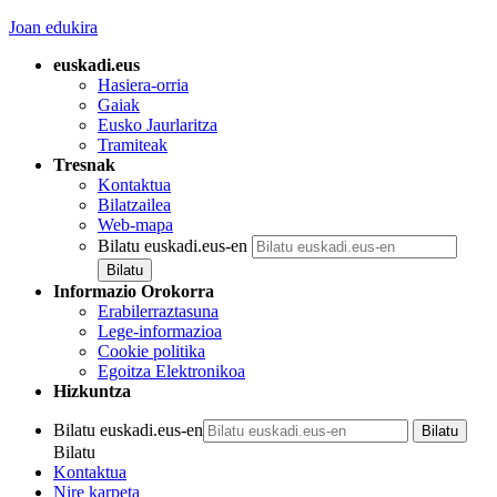
Joan edukira
euskadi.eus
Hasiera-orria
Gaiak
Eusko Jaurlaritza
Tramiteak
Tresnak
Kontaktua
Bilatzailea
Web-mapa
Bilatu euskadi.eus-en
Informazio Orokorra
Erabilerraztasuna
Lege-informazioa
Cookie politika
Egoitza Elektronikoa
Hizkuntza
Bilatu euskadi.eus-en
Bilatu
Kontaktua
Nire karpeta