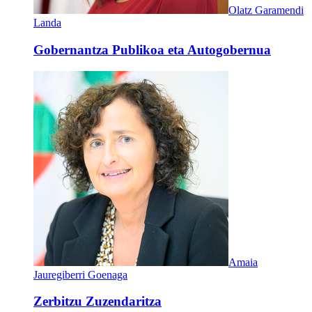
Olatz Garamendi
Landa
Gobernantza Publikoa eta Autogobernua
Amaia
Jauregiberri Goenaga
Zerbitzu Zuzendaritza