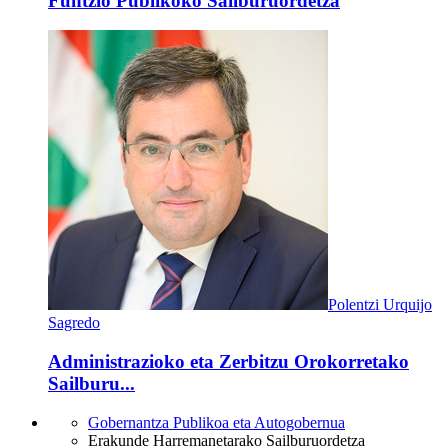
Funtzio Publikoko Sailburuordetza
Polentzi Urquijo
Sagredo
Administrazioko eta Zerbitzu Orokorretako
Sailburu...
Gobernantza Publikoa eta Autogobernua
Erakunde Harremanetarako Sailburuordetza