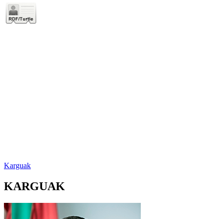
Karguak
KARGUAK