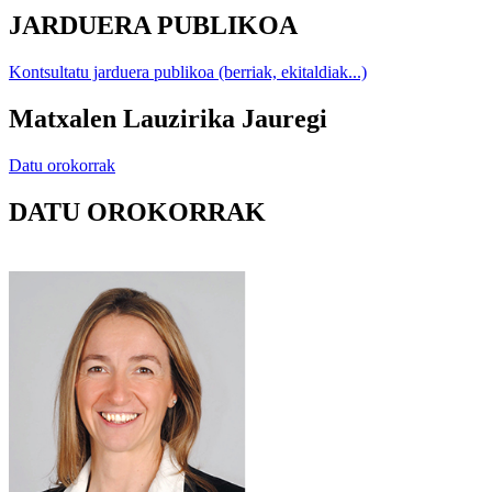
JARDUERA PUBLIKOA
Kontsultatu jarduera publikoa (berriak, ekitaldiak...)
Matxalen Lauzirika Jauregi
Datu orokorrak
DATU OROKORRAK