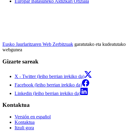
Europar Batasuneko Aldizkari Ofiziala
Eusko Jaurlaritzaren Web Zerbitzuak
garatutako eta kudeatutako
webgunea
Gizarte sareak
X - Twitter (leiho berrian irekiko da)
Facebook (leiho berrian irekiko da)
Linkedin (leiho berrian irekiko da)
Kontaktua
Versión en español
Kontaktua
Itzuli gora