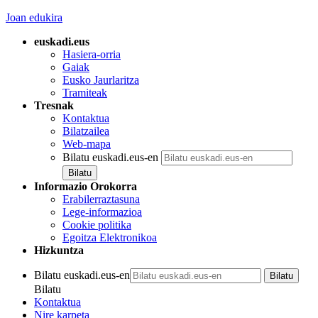
Joan edukira
euskadi.eus
Hasiera-orria
Gaiak
Eusko Jaurlaritza
Tramiteak
Tresnak
Kontaktua
Bilatzailea
Web-mapa
Bilatu euskadi.eus-en
Informazio Orokorra
Erabilerraztasuna
Lege-informazioa
Cookie politika
Egoitza Elektronikoa
Hizkuntza
Bilatu euskadi.eus-en
Bilatu
Kontaktua
Nire karpeta