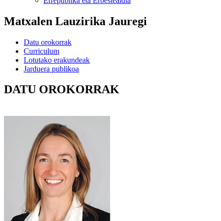
Errepublika eta Erbestealdia
Matxalen Lauzirika Jauregi
Datu orokorrak
Curriculum
Lotutako erakundeak
Jarduera publikoa
DATU OROKORRAK