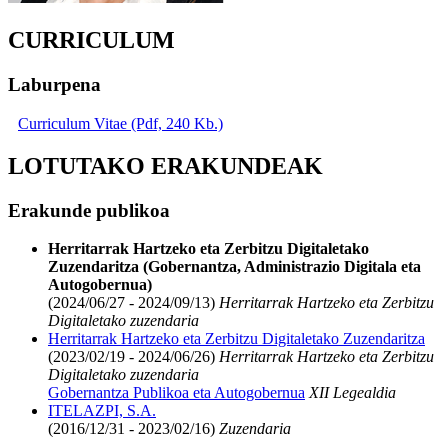
CURRICULUM
Laburpena
Curriculum Vitae (Pdf, 240 Kb.)
LOTUTAKO ERAKUNDEAK
Erakunde publikoa
Herritarrak Hartzeko eta Zerbitzu Digitaletako
Zuzendaritza (Gobernantza, Administrazio Digitala eta
Autogobernua)
(2024/06/27 - 2024/09/13)
Herritarrak Hartzeko eta Zerbitzu
Digitaletako zuzendaria
Herritarrak Hartzeko eta Zerbitzu Digitaletako Zuzendaritza
(2023/02/19 - 2024/06/26)
Herritarrak Hartzeko eta Zerbitzu
Digitaletako zuzendaria
Gobernantza Publikoa eta Autogobernua
XII Legealdia
ITELAZPI, S.A.
(2016/12/31 - 2023/02/16)
Zuzendaria