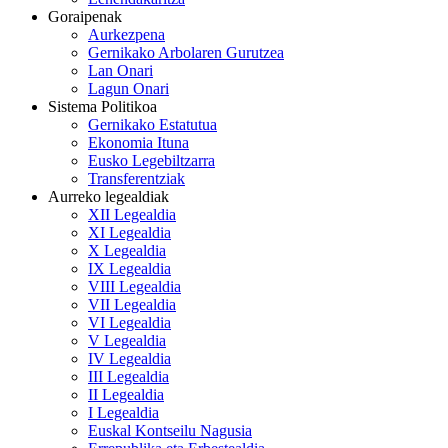
Goraipenak
Aurkezpena
Gernikako Arbolaren Gurutzea
Lan Onari
Lagun Onari
Sistema Politikoa
Gernikako Estatutua
Ekonomia Ituna
Eusko Legebiltzarra
Transferentziak
Aurreko legealdiak
XII Legealdia
XI Legealdia
X Legealdia
IX Legealdia
VIII Legealdia
VII Legealdia
VI Legealdia
V Legealdia
IV Legealdia
III Legealdia
II Legealdia
I Legealdia
Euskal Kontseilu Nagusia