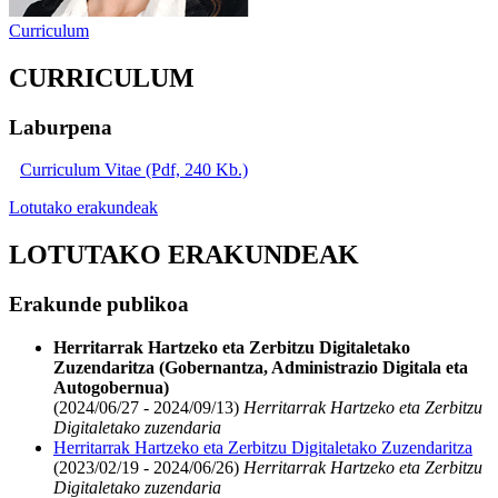
Curriculum
CURRICULUM
Laburpena
Curriculum Vitae (Pdf, 240 Kb.)
Lotutako erakundeak
LOTUTAKO ERAKUNDEAK
Erakunde publikoa
Herritarrak Hartzeko eta Zerbitzu Digitaletako
Zuzendaritza (Gobernantza, Administrazio Digitala eta
Autogobernua)
(2024/06/27 - 2024/09/13)
Herritarrak Hartzeko eta Zerbitzu
Digitaletako zuzendaria
Herritarrak Hartzeko eta Zerbitzu Digitaletako Zuzendaritza
(2023/02/19 - 2024/06/26)
Herritarrak Hartzeko eta Zerbitzu
Digitaletako zuzendaria