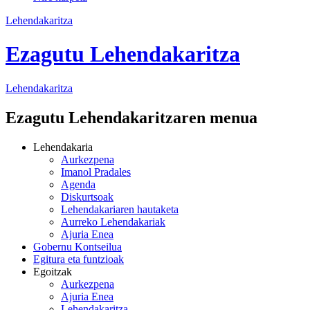
Lehendakaritza
Ezagutu Lehendakaritza
Lehendakaritza
Ezagutu Lehendakaritzaren menua
Lehendakaria
Aurkezpena
Imanol Pradales
Agenda
Diskurtsoak
Lehendakariaren hautaketa
Aurreko Lehendakariak
Ajuria Enea
Gobernu Kontseilua
Egitura eta funtzioak
Egoitzak
Aurkezpena
Ajuria Enea
Lehendakaritza