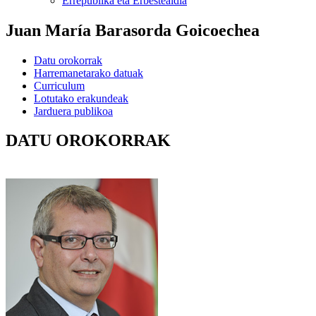
Errepublika eta Erbestealdia
Juan María Barasorda Goicoechea
Datu orokorrak
Harremanetarako datuak
Curriculum
Lotutako erakundeak
Jarduera publikoa
DATU OROKORRAK