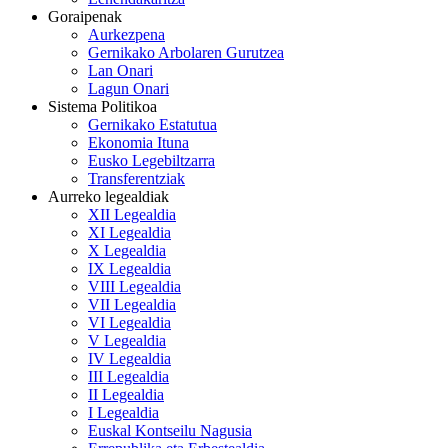
Goraipenak
Aurkezpena
Gernikako Arbolaren Gurutzea
Lan Onari
Lagun Onari
Sistema Politikoa
Gernikako Estatutua
Ekonomia Ituna
Eusko Legebiltzarra
Transferentziak
Aurreko legealdiak
XII Legealdia
XI Legealdia
X Legealdia
IX Legealdia
VIII Legealdia
VII Legealdia
VI Legealdia
V Legealdia
IV Legealdia
III Legealdia
II Legealdia
I Legealdia
Euskal Kontseilu Nagusia