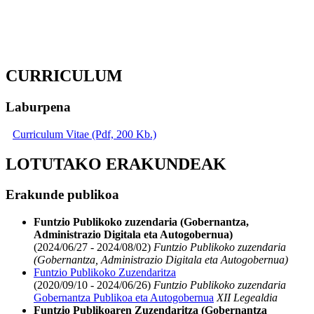
CURRICULUM
Laburpena
Curriculum Vitae (Pdf, 200 Kb.)
LOTUTAKO ERAKUNDEAK
Erakunde publikoa
Funtzio Publikoko zuzendaria (Gobernantza,
Administrazio Digitala eta Autogobernua)
(2024/06/27 - 2024/08/02)
Funtzio Publikoko zuzendaria
(Gobernantza, Administrazio Digitala eta Autogobernua)
Funtzio Publikoko Zuzendaritza
(2020/09/10 - 2024/06/26)
Funtzio Publikoko zuzendaria
Gobernantza Publikoa eta Autogobernua
XII Legealdia
Funtzio Publikoaren Zuzendaritza (Gobernantza