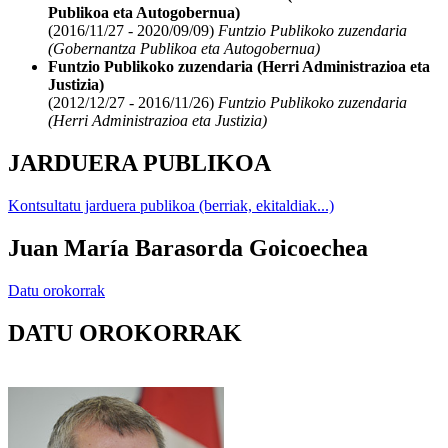
Publikoa eta Autogobernua)
(2016/11/27 - 2020/09/09)
Funtzio Publikoko zuzendaria
(Gobernantza Publikoa eta Autogobernua)
Funtzio Publikoko zuzendaria (Herri Administrazioa eta
Justizia)
(2012/12/27 - 2016/11/26)
Funtzio Publikoko zuzendaria
(Herri Administrazioa eta Justizia)
JARDUERA PUBLIKOA
Kontsultatu jarduera publikoa (berriak, ekitaldiak...)
Juan María Barasorda Goicoechea
Datu orokorrak
DATU OROKORRAK