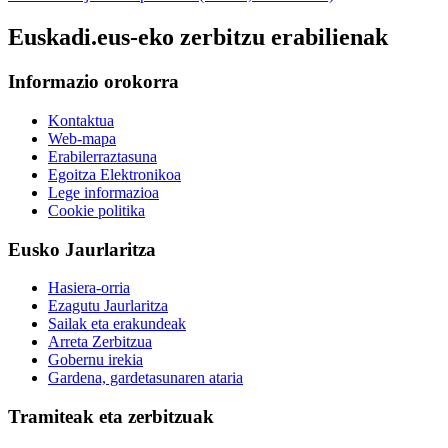
Euskadi.eus-eko zerbitzu erabilienak
Informazio orokorra
Kontaktua
Web-mapa
Erabilerraztasuna
Egoitza Elektronikoa
Lege informazioa
Cookie politika
Eusko Jaurlaritza
Hasiera-orria
Ezagutu Jaurlaritza
Sailak eta erakundeak
Arreta Zerbitzua
Gobernu irekia
Gardena, gardetasunaren ataria
Tramiteak eta zerbitzuak