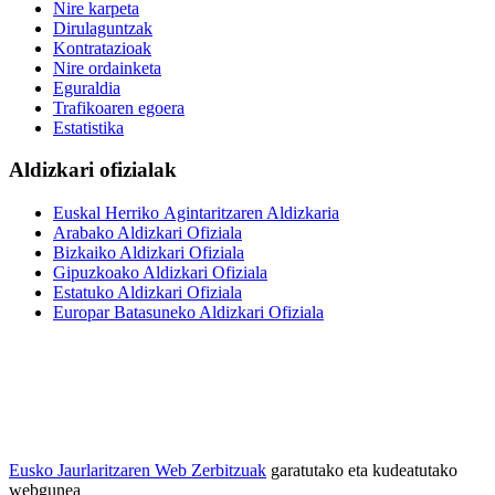
Nire karpeta
Dirulaguntzak
Kontratazioak
Nire ordainketa
Eguraldia
Trafikoaren egoera
Estatistika
Aldizkari ofizialak
Euskal Herriko Agintaritzaren Aldizkaria
Arabako Aldizkari Ofiziala
Bizkaiko Aldizkari Ofiziala
Gipuzkoako Aldizkari Ofiziala
Estatuko Aldizkari Ofiziala
Europar Batasuneko Aldizkari Ofiziala
Eusko Jaurlaritzaren Web Zerbitzuak
garatutako eta kudeatutako
webgunea