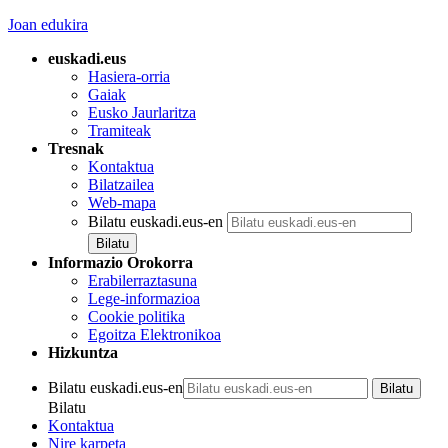
Joan edukira
euskadi.eus
Hasiera-orria
Gaiak
Eusko Jaurlaritza
Tramiteak
Tresnak
Kontaktua
Bilatzailea
Web-mapa
Bilatu euskadi.eus-en
Informazio Orokorra
Erabilerraztasuna
Lege-informazioa
Cookie politika
Egoitza Elektronikoa
Hizkuntza
Bilatu euskadi.eus-en
Bilatu
Kontaktua
Nire karpeta