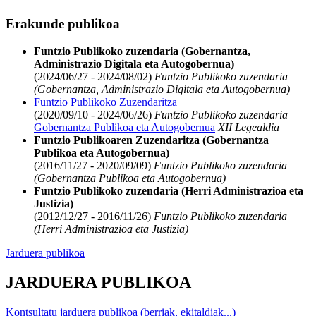
Erakunde publikoa
Funtzio Publikoko zuzendaria (Gobernantza,
Administrazio Digitala eta Autogobernua)
(2024/06/27 - 2024/08/02)
Funtzio Publikoko zuzendaria
(Gobernantza, Administrazio Digitala eta Autogobernua)
Funtzio Publikoko Zuzendaritza
(2020/09/10 - 2024/06/26)
Funtzio Publikoko zuzendaria
Gobernantza Publikoa eta Autogobernua
XII Legealdia
Funtzio Publikoaren Zuzendaritza (Gobernantza
Publikoa eta Autogobernua)
(2016/11/27 - 2020/09/09)
Funtzio Publikoko zuzendaria
(Gobernantza Publikoa eta Autogobernua)
Funtzio Publikoko zuzendaria (Herri Administrazioa eta
Justizia)
(2012/12/27 - 2016/11/26)
Funtzio Publikoko zuzendaria
(Herri Administrazioa eta Justizia)
Jarduera publikoa
JARDUERA PUBLIKOA
Kontsultatu jarduera publikoa (berriak, ekitaldiak...)