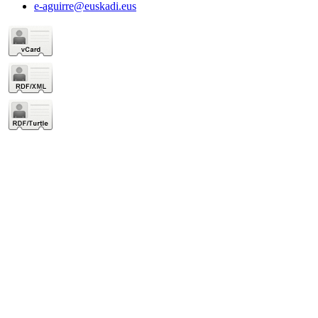
e-aguirre@euskadi.eus