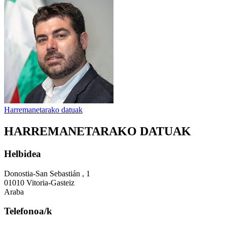
Harremanetarako datuak
HARREMANETARAKO DATUAK
Helbidea
Donostia-San Sebastián , 1
01010 Vitoria-Gasteiz
Araba
Telefonoa/k