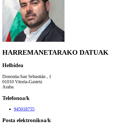
HARREMANETARAKO DATUAK
Helbidea
Donostia-San Sebastián , 1
01010 Vitoria-Gasteiz
Araba
Telefonoa/k
945018755
Posta elektronikoa/k