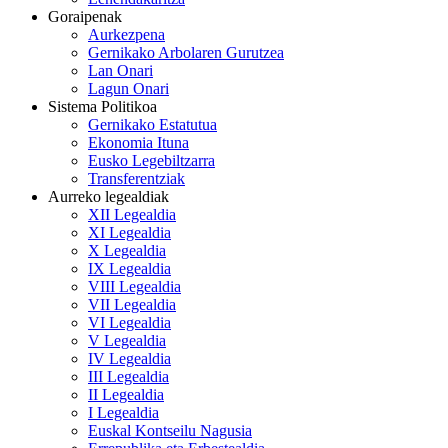
Goraipenak
Aurkezpena
Gernikako Arbolaren Gurutzea
Lan Onari
Lagun Onari
Sistema Politikoa
Gernikako Estatutua
Ekonomia Ituna
Eusko Legebiltzarra
Transferentziak
Aurreko legealdiak
XII Legealdia
XI Legealdia
X Legealdia
IX Legealdia
VIII Legealdia
VII Legealdia
VI Legealdia
V Legealdia
IV Legealdia
III Legealdia
II Legealdia
I Legealdia
Euskal Kontseilu Nagusia