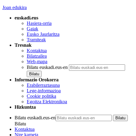
Joan edukira
euskadi.eus
Hasiera-orria
Gaiak
Eusko Jaurlaritza
Tramiteak
Tresnak
Kontaktua
Bilatzailea
Web-mapa
Bilatu euskadi.eus-en
Informazio Orokorra
Erabilerraztasuna
Lege-informazioa
Cookie politika
Egoitza Elektronikoa
Hizkuntza
Bilatu euskadi.eus-en
Bilatu
Kontaktua
Nire karpeta