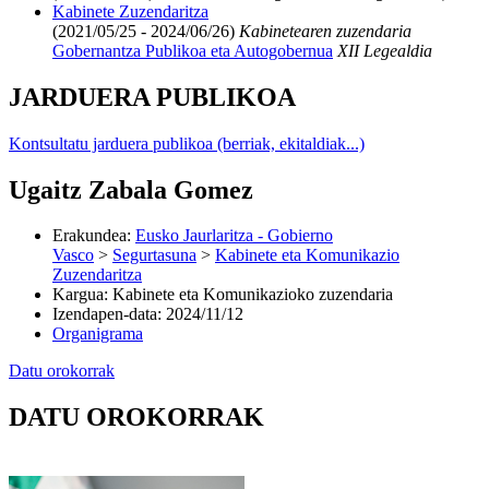
Kabinete Zuzendaritza
(2021/05/25 - 2024/06/26)
Kabinetearen zuzendaria
Gobernantza Publikoa eta Autogobernua
XII Legealdia
JARDUERA PUBLIKOA
Kontsultatu jarduera publikoa (berriak, ekitaldiak...)
Ugaitz Zabala Gomez
Erakundea
:
Eusko Jaurlaritza - Gobierno
Vasco
>
Segurtasuna
>
Kabinete eta Komunikazio
Zuzendaritza
Kargua
:
Kabinete eta Komunikazioko zuzendaria
Izendapen-data
:
2024/11/12
Organigrama
Datu orokorrak
DATU OROKORRAK