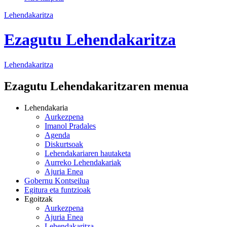
Lehendakaritza
Ezagutu Lehendakaritza
Lehendakaritza
Ezagutu Lehendakaritzaren menua
Lehendakaria
Aurkezpena
Imanol Pradales
Agenda
Diskurtsoak
Lehendakariaren hautaketa
Aurreko Lehendakariak
Ajuria Enea
Gobernu Kontseilua
Egitura eta funtzioak
Egoitzak
Aurkezpena
Ajuria Enea
Lehendakaritza