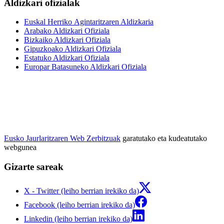
Aldizkari ofizialak
Euskal Herriko Agintaritzaren Aldizkaria
Arabako Aldizkari Ofiziala
Bizkaiko Aldizkari Ofiziala
Gipuzkoako Aldizkari Ofiziala
Estatuko Aldizkari Ofiziala
Europar Batasuneko Aldizkari Ofiziala
Eusko Jaurlaritzaren Web Zerbitzuak
garatutako eta kudeatutako
webgunea
Gizarte sareak
X - Twitter (leiho berrian irekiko da)
Facebook (leiho berrian irekiko da)
Linkedin (leiho berrian irekiko da)