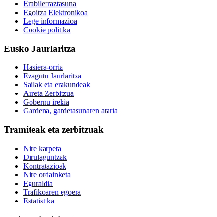
Erabilerraztasuna
Egoitza Elektronikoa
Lege informazioa
Cookie politika
Eusko Jaurlaritza
Hasiera-orria
Ezagutu Jaurlaritza
Sailak eta erakundeak
Arreta Zerbitzua
Gobernu irekia
Gardena, gardetasunaren ataria
Tramiteak eta zerbitzuak
Nire karpeta
Dirulaguntzak
Kontratazioak
Nire ordainketa
Eguraldia
Trafikoaren egoera
Estatistika