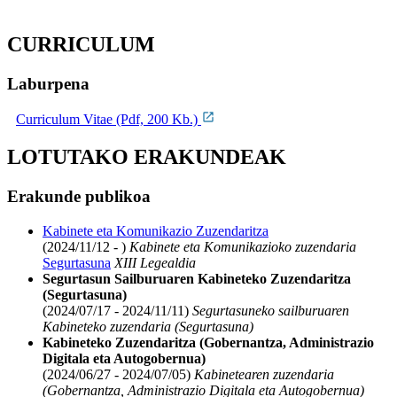
CURRICULUM
Laburpena
Curriculum Vitae (Pdf, 200 Kb.)
LOTUTAKO ERAKUNDEAK
Erakunde publikoa
Kabinete eta Komunikazio Zuzendaritza
(2024/11/12 - )
Kabinete eta Komunikazioko zuzendaria
Segurtasuna
XIII Legealdia
Segurtasun Sailburuaren Kabineteko Zuzendaritza
(Segurtasuna)
(2024/07/17 - 2024/11/11)
Segurtasuneko sailburuaren
Kabineteko zuzendaria (Segurtasuna)
Kabineteko Zuzendaritza (Gobernantza, Administrazio
Digitala eta Autogobernua)
(2024/06/27 - 2024/07/05)
Kabinetearen zuzendaria
(Gobernantza, Administrazio Digitala eta Autogobernua)