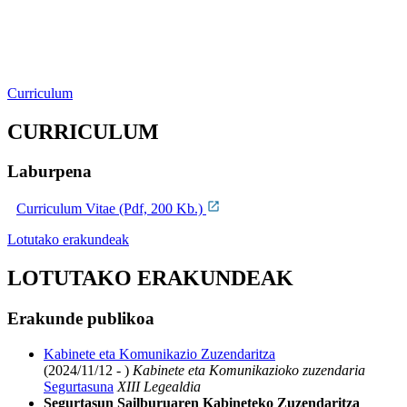
Curriculum
CURRICULUM
Laburpena
Curriculum Vitae (Pdf, 200 Kb.)
Lotutako erakundeak
LOTUTAKO ERAKUNDEAK
Erakunde publikoa
Kabinete eta Komunikazio Zuzendaritza
(2024/11/12 - )
Kabinete eta Komunikazioko zuzendaria
Segurtasuna
XIII Legealdia
Segurtasun Sailburuaren Kabineteko Zuzendaritza