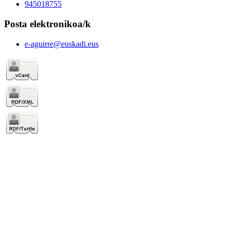
945018755
Posta elektronikoa/k
e-aguirre@euskadi.eus