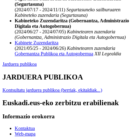
(Segurtasuna)
(2024/07/17 - 2024/11/11)
Segurtasuneko sailburuaren
Kabineteko zuzendaria (Segurtasuna)
Kabineteko Zuzendaritza (Gobernantza, Administrazio
Digitala eta Autogobernua)
(2024/06/27 - 2024/07/05)
Kabinetearen zuzendaria
(Gobernantza, Administrazio Digitala eta Autogobernua)
Kabinete Zuzendaritza
(2021/05/25 - 2024/06/26)
Kabinetearen zuzendaria
Gobernantza Publikoa eta Autogobernua
XII Legealdia
Jarduera publikoa
JARDUERA PUBLIKOA
Kontsultatu jarduera publikoa (berriak, ekitaldiak...)
Euskadi.eus-eko zerbitzu erabilienak
Informazio orokorra
Kontaktua
Web-mapa