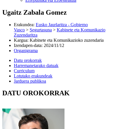
Errepublika eta Erbestealdia
Ugaitz Zabala Gomez
Erakundea
:
Eusko Jaurlaritza - Gobierno
Vasco
>
Segurtasuna
>
Kabinete eta Komunikazio
Zuzendaritza
Kargua
:
Kabinete eta Komunikazioko zuzendaria
Izendapen-data
:
2024/11/12
Organigrama
Datu orokorrak
Harremanetarako datuak
Curriculum
Lotutako erakundeak
Jarduera publikoa
DATU OROKORRAK