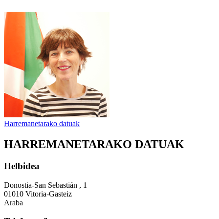
Harremanetarako datuak
HARREMANETARAKO DATUAK
Helbidea
Donostia-San Sebastián , 1
01010 Vitoria-Gasteiz
Araba