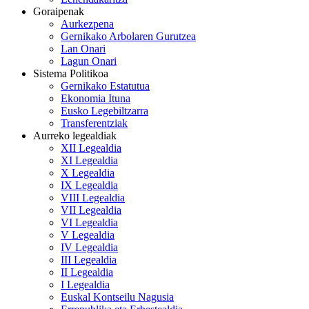
Goraipenak
Aurkezpena
Gernikako Arbolaren Gurutzea
Lan Onari
Lagun Onari
Sistema Politikoa
Gernikako Estatutua
Ekonomia Ituna
Eusko Legebiltzarra
Transferentziak
Aurreko legealdiak
XII Legealdia
XI Legealdia
X Legealdia
IX Legealdia
VIII Legealdia
VII Legealdia
VI Legealdia
V Legealdia
IV Legealdia
III Legealdia
II Legealdia
I Legealdia
Euskal Kontseilu Nagusia