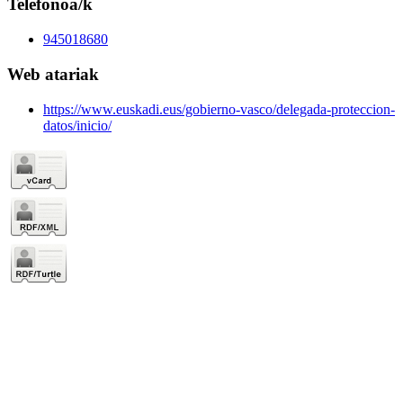
Telefonoa/k
945018680
Web atariak
https://www.euskadi.eus/gobierno-vasco/delegada-proteccion-
datos/inicio/