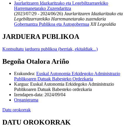
Jaurlaritzaren Idazkaritzako eta Legebiltzarrarekiko
Harremanetarako Zuzendaritza
(2023/07/29 - 2024/06/26)
Jaurlaritzaren Idazkaritzako eta
Legebiltzarrarekiko Harremanetarako zuzendaria
Gobernantza Publikoa eta Autogobernua
XII Legealdia
JARDUERA PUBLIKOA
Kontsultatu jarduera publikoa (berriak, ekitaldiak...)
Begoña Otalora Ariño
Erakundea
:
Euskal Autonomia Erkidegoko Administrazio
Publikoaren Datuak Babesteko Ordezkaria
Kargua
:
Euskal Autonomia Erkidegoko Administrazio
Publikoaren Datuak Babesteko ordezkaria
Izendapen-data
:
2024/09/04
Organigrama
Datu orokorrak
DATU OROKORRAK