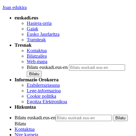
Joan edukira
euskadi.eus
Hasiera-orria
Gaiak
Eusko Jaurlaritza
Tramiteak
Tresnak
Kontaktua
Bilatzailea
Web-mapa
Bilatu euskadi.eus-en
Informazio Orokorra
Erabilerraztasuna
Lege-informazioa
Cookie politika
Egoitza Elektronikoa
Hizkuntza
Bilatu euskadi.eus-en
Bilatu
Kontaktua
Nire karpeta