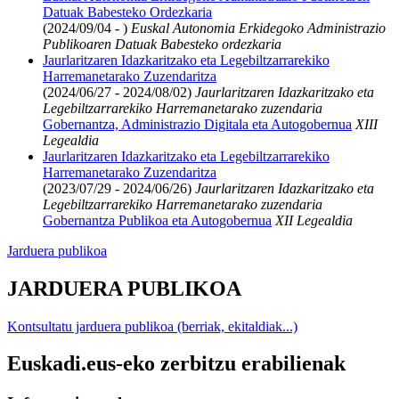
Datuak Babesteko Ordezkaria
(2024/09/04 - )
Euskal Autonomia Erkidegoko Administrazio
Publikoaren Datuak Babesteko ordezkaria
Jaurlaritzaren Idazkaritzako eta Legebiltzarrarekiko
Harremanetarako Zuzendaritza
(2024/06/27 - 2024/08/02)
Jaurlaritzaren Idazkaritzako eta
Legebiltzarrarekiko Harremanetarako zuzendaria
Gobernantza, Administrazio Digitala eta Autogobernua
XIII
Legealdia
Jaurlaritzaren Idazkaritzako eta Legebiltzarrarekiko
Harremanetarako Zuzendaritza
(2023/07/29 - 2024/06/26)
Jaurlaritzaren Idazkaritzako eta
Legebiltzarrarekiko Harremanetarako zuzendaria
Gobernantza Publikoa eta Autogobernua
XII Legealdia
Jarduera publikoa
JARDUERA PUBLIKOA
Kontsultatu jarduera publikoa (berriak, ekitaldiak...)
Euskadi.eus-eko zerbitzu erabilienak