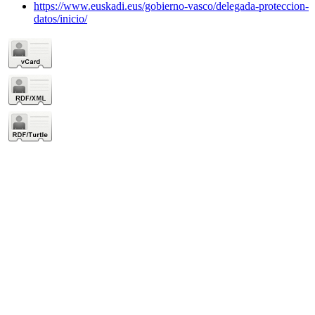
https://www.euskadi.eus/gobierno-vasco/delegada-proteccion-
datos/inicio/