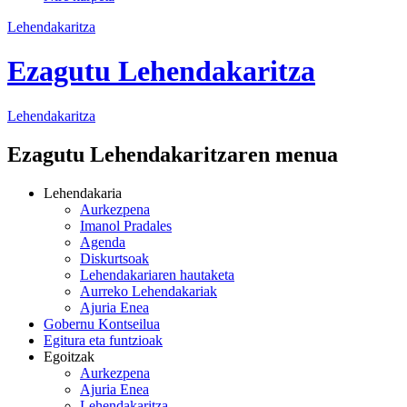
Lehendakaritza
Ezagutu Lehendakaritza
Lehendakaritza
Ezagutu Lehendakaritzaren menua
Lehendakaria
Aurkezpena
Imanol Pradales
Agenda
Diskurtsoak
Lehendakariaren hautaketa
Aurreko Lehendakariak
Ajuria Enea
Gobernu Kontseilua
Egitura eta funtzioak
Egoitzak
Aurkezpena
Ajuria Enea
Lehendakaritza