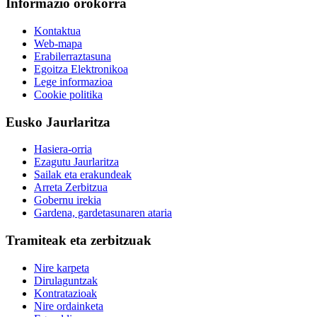
Informazio orokorra
Kontaktua
Web-mapa
Erabilerraztasuna
Egoitza Elektronikoa
Lege informazioa
Cookie politika
Eusko Jaurlaritza
Hasiera-orria
Ezagutu Jaurlaritza
Sailak eta erakundeak
Arreta Zerbitzua
Gobernu irekia
Gardena, gardetasunaren ataria
Tramiteak eta zerbitzuak
Nire karpeta
Dirulaguntzak
Kontratazioak
Nire ordainketa