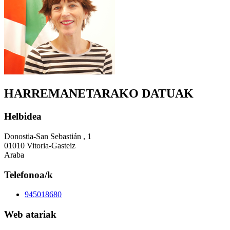
HARREMANETARAKO DATUAK
Helbidea
Donostia-San Sebastián , 1
01010 Vitoria-Gasteiz
Araba
Telefonoa/k
945018680
Web atariak