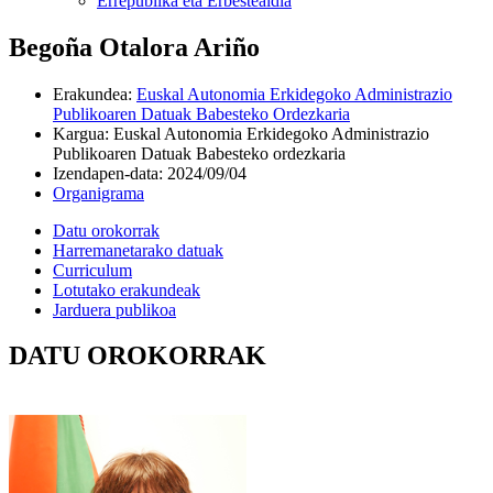
Errepublika eta Erbestealdia
Begoña Otalora Ariño
Erakundea
:
Euskal Autonomia Erkidegoko Administrazio
Publikoaren Datuak Babesteko Ordezkaria
Kargua
:
Euskal Autonomia Erkidegoko Administrazio
Publikoaren Datuak Babesteko ordezkaria
Izendapen-data
:
2024/09/04
Organigrama
Datu orokorrak
Harremanetarako datuak
Curriculum
Lotutako erakundeak
Jarduera publikoa
DATU OROKORRAK