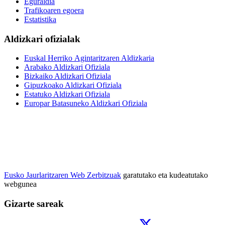
Eguraldia
Trafikoaren egoera
Estatistika
Aldizkari ofizialak
Euskal Herriko Agintaritzaren Aldizkaria
Arabako Aldizkari Ofiziala
Bizkaiko Aldizkari Ofiziala
Gipuzkoako Aldizkari Ofiziala
Estatuko Aldizkari Ofiziala
Europar Batasuneko Aldizkari Ofiziala
Eusko Jaurlaritzaren Web Zerbitzuak
garatutako eta kudeatutako
webgunea
Gizarte sareak