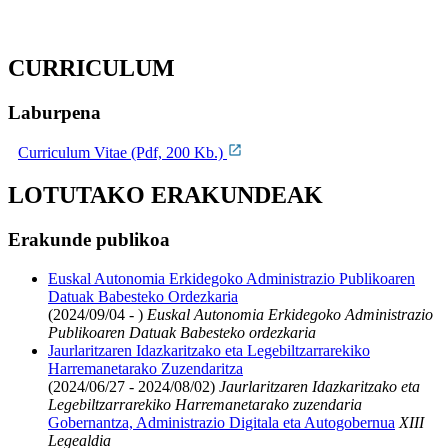
CURRICULUM
Laburpena
Curriculum Vitae (Pdf, 200 Kb.)
LOTUTAKO ERAKUNDEAK
Erakunde publikoa
Euskal Autonomia Erkidegoko Administrazio Publikoaren
Datuak Babesteko Ordezkaria
(2024/09/04 - )
Euskal Autonomia Erkidegoko Administrazio
Publikoaren Datuak Babesteko ordezkaria
Jaurlaritzaren Idazkaritzako eta Legebiltzarrarekiko
Harremanetarako Zuzendaritza
(2024/06/27 - 2024/08/02)
Jaurlaritzaren Idazkaritzako eta
Legebiltzarrarekiko Harremanetarako zuzendaria
Gobernantza, Administrazio Digitala eta Autogobernua
XIII
Legealdia