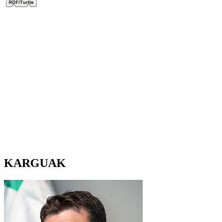
KARGUAK