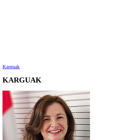
Karguak
KARGUAK