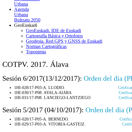
Urbana
Agenda
Urbana
Bultzatu 2050
GeoEuskadi
GeoEuskadi. IDE de Euskadi
Cartografía Básica y Ortofotos
Geodesia. Red GPS y GNSS de Euskadi
Normas Cartográficas
Toponimia
COTPV. 2017. Álava
Sesión 6/2017(13/12/2017):
Orden del dia (
1HI-028/17-P03-A. LLODIO.
Cetific
1HI-030/17-P08. AYALA-AIARA
Cetific
1HI-031/17-P08. LANCIEGO-LANTZIEGO
Cetific
Sesión 5/2017 (04/10/2017):
Orden del dia (
1HI-020/17-P05-A. BERNEDO.
Cetifi
1HI-029/17-P03-A. VITORIA-GASTEIZ.
Cetif