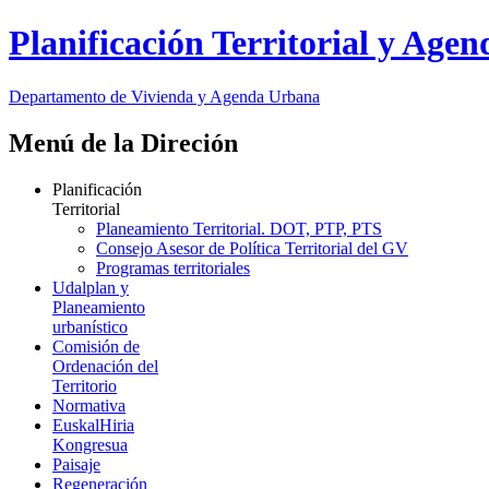
Planificación Territorial y Age
Departamento de Vivienda y Agenda Urbana
Menú de la Direción
Planificación
Territorial
Planeamiento Territorial. DOT, PTP, PTS
Consejo Asesor de Política Territorial del GV
Programas territoriales
Udalplan y
Planeamiento
urbanístico
Comisión de
Ordenación del
Territorio
Normativa
EuskalHiria
Kongresua
Paisaje
Regeneración