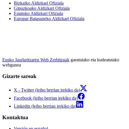
Bizkaiko Aldizkari Ofiziala
Gipuzkoako Aldizkari Ofiziala
Estatuko Aldizkari Ofiziala
Europar Batasuneko Aldizkari Ofiziala
Eusko Jaurlaritzaren Web Zerbitzuak
garatutako eta kudeatutako
webgunea
Gizarte sareak
X - Twitter (leiho berrian irekiko da)
Facebook (leiho berrian irekiko da)
Linkedin (leiho berrian irekiko da)
Kontaktua
Versión en español