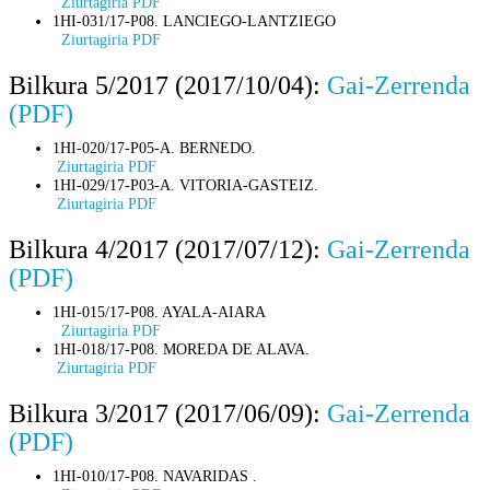
Ziurtagiria PDF
1HI-031/17-P08. LANCIEGO-LANTZIEGO
Ziurtagiria PDF
Bilkura 5/2017 (2017/10/04):
Gai-Zerrenda
(PDF)
1HI-020/17-P05-A. BERNEDO.
Ziurtagiria PDF
1HI-029/17-P03-A. VITORIA-GASTEIZ.
Ziurtagiria PDF
Bilkura 4/2017 (2017/07/12):
Gai-Zerrenda
(PDF)
1HI-015/17-P08. AYALA-AIARA
Ziurtagiria PDF
1HI-018/17-P08. MOREDA DE ALAVA.
Ziurtagiria PDF
Bilkura 3/2017 (2017/06/09):
Gai-Zerrenda
(PDF)
1HI-010/17-P08. NAVARIDAS .