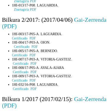
Ziurtagiria PDF
1HI-013/17-P08. LAGUARDIA.
Ziurtagiria PDF
Bilkura 2/2017: (2017/04/06)
Gai-Zerrenda
(PDF)
1HI-003/17-P05-A. LAGUARDIA.
Certificado PDF
1HI-004/17-P03-A. OION.
Certificado PDF
1HI-005/17-P05-A. BERNEDO.
Certificado PDF
1HI-007/17-P03-A. VITORIA-GASTEIZ.
Certificado PDF
1HI-008/17-P05-A. AYALA-AIARA
Certificado PDF
1HI-009/17-P03-A. VITORIA-GASTEIZ.
Certificado PDF
1HI-032/16-P08. LAGUARDIA.
Certificado PDF
Bilkura 1/2017 (2017/02/15):
Gai-Zerrenda
(PDF)