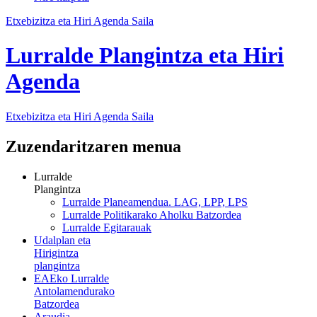
Etxebizitza eta Hiri Agenda Saila
Lurralde Plangintza eta Hiri
Agenda
Etxebizitza eta Hiri Agenda Saila
Zuzendaritzaren menua
Lurralde
Plangintza
Lurralde Planeamendua. LAG, LPP, LPS
Lurralde Politikarako Aholku Batzordea
Lurralde Egitarauak
Udalplan eta
Hirigintza
plangintza
EAEko Lurralde
Antolamendurako
Batzordea
Araudia