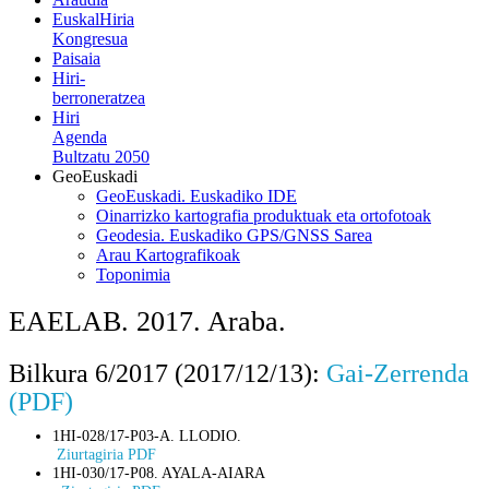
EuskalHiria
Kongresua
Paisaia
Hiri-
berroneratzea
Hiri
Agenda
Bultzatu 2050
GeoEuskadi
GeoEuskadi. Euskadiko IDE
Oinarrizko kartografia produktuak eta ortofotoak
Geodesia. Euskadiko GPS/GNSS Sarea
Arau Kartografikoak
Toponimia
EAELAB. 2017. Araba.
Bilkura 6/2017 (2017/12/13):
Gai-Zerrenda
(PDF)
1HI-028/17-P03-A. LLODIO.
Ziurtagiria PDF
1HI-030/17-P08. AYALA-AIARA