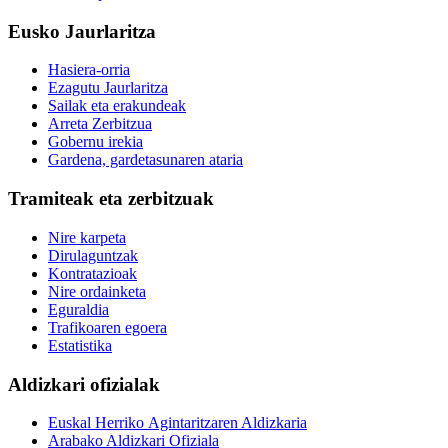
Eusko Jaurlaritza
Hasiera-orria
Ezagutu Jaurlaritza
Sailak eta erakundeak
Arreta Zerbitzua
Gobernu irekia
Gardena, gardetasunaren ataria
Tramiteak eta zerbitzuak
Nire karpeta
Dirulaguntzak
Kontratazioak
Nire ordainketa
Eguraldia
Trafikoaren egoera
Estatistika
Aldizkari ofizialak
Euskal Herriko Agintaritzaren Aldizkaria
Arabako Aldizkari Ofiziala