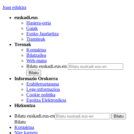
Joan edukira
euskadi.eus
Hasiera-orria
Gaiak
Eusko Jaurlaritza
Tramiteak
Tresnak
Kontaktua
Bilatzailea
Web-mapa
Bilatu euskadi.eus-en
Informazio Orokorra
Erabilerraztasuna
Lege-informazioa
Cookie politika
Egoitza Elektronikoa
Hizkuntza
Bilatu euskadi.eus-en
Bilatu
Kontaktua
Nire karpeta