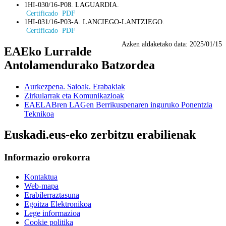
1HI-030/16-P08. LAGUARDIA.
Certificado PDF
1HI-031/16-P03-A. LANCIEGO-LANTZIEGO.
Certificado PDF
Azken aldaketako data:
2025/01/15
EAEko Lurralde
Antolamendurako Batzordea
Aurkezpena. Saioak. Erabakiak
Zirkularrak eta Komunikazioak
EAELABren LAGen Berrikuspenaren inguruko Ponentzia
Teknikoa
Euskadi.eus-eko zerbitzu erabilienak
Informazio orokorra
Kontaktua
Web-mapa
Erabilerraztasuna
Egoitza Elektronikoa
Lege informazioa
Cookie politika