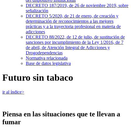
del dispositivo institucional
DECRETO 187/2019, de 26 de noviembre 2019, sobre
señalización
DECRETO 5/2020, de 21 de enero, de creación y
determinación de reconocimientos a las mejores
prácticas y a la trayectoria profesional en materia de
adicciones
DECRETO 88/2022, de 12 de julio, de sustitución de
sanciones por incumplimiento de la Ley 1/2016, de 7
de abril, de Atención Integral de Adicciones y
Drogodependencias
Normativa relacionada
Base de datos legislativa
Futuro sin tabaco
ir al índice>
Piensa en las situaciones que te llevan a
fumar