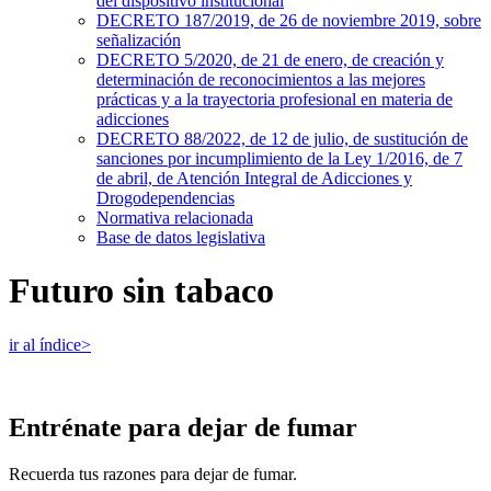
del dispositivo institucional
DECRETO 187/2019, de 26 de noviembre 2019, sobre
señalización
DECRETO 5/2020, de 21 de enero, de creación y
determinación de reconocimientos a las mejores
prácticas y a la trayectoria profesional en materia de
adicciones
DECRETO 88/2022, de 12 de julio, de sustitución de
sanciones por incumplimiento de la Ley 1/2016, de 7
de abril, de Atención Integral de Adicciones y
Drogodependencias
Normativa relacionada
Base de datos legislativa
Futuro sin tabaco
ir al índice>
Entrénate para dejar de fumar
Recuerda tus razones para dejar de fumar.