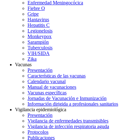
Enfermedad Meningocócica
Fiebre Q
Gripe
Hantavirus
Hepatitis C
Legionelosis
Monkeypox
Sarampión
Tuberculosis
VIH/SIDA
Zika
Vacunas
Presentación
Características de las vacunas
Calendario vacunal
Manual de vacunaciones
Vacunas específicas
Jornadas de Vacunación e Inmunización
Información dirigida a profesionales sanitarios
Vigilancia epidemiológica
Presentación
Vigilancia de enfermedades transmisibles
Vigilancia de infección respiratoria aguda
Protocolos
Publicaciones