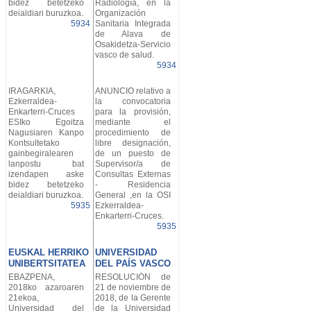
bidez betetzeko
Radiología, en la
deialdiari buruzkoa.
Organización
5934
Sanitaria Integrada
de Alava de
Osakidetza-Servicio
vasco de salud.
5934
IRAGARKIA,
ANUNCIO relativo a
Ezkerraldea-
la convocatoria
Enkarterri-Cruces
para la provisión,
ESIko Egoitza
mediante el
Nagusiaren Kanpo
procedimiento de
Kontsultetako
libre designación,
gainbegiralearen
de un puesto de
lanpostu bat
Supervisor/a de
izendapen aske
Consultas Externas
bidez betetzeko
- Residencia
deialdiari buruzkoa.
General ,en la OSI
5935
Ezkerraldea-
Enkarterri-Cruces.
5935
EUSKAL HERRIKO
UNIVERSIDAD
UNIBERTSITATEA
DEL PAÍS VASCO
EBAZPENA,
RESOLUCIÓN de
2018ko azaroaren
21 de noviembre de
21ekoa,
2018, de la Gerente
Universidad del
de la Universidad