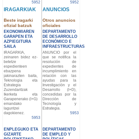
5952
5952
IRAGARKIAK
ANUNCIOS
Beste iragarki
Otros anuncios
ofizial batzuk
oficiales
EKONOMIAREN
DEPARTAMENTO
GARAPEN ETA
DE DESARROLLO
AZPIEGITURA
ECONÓMICO E
SAILA
INFRAESTRUCTURAS
IRAGARKIA,
ANUNCIO por el
zeinaren bidez ez-
que se notifica la
betetze
resolución de
espedienteen
expedientes de
ebazpena
incumplimiento en
jakinarazten baita,
relación con las
Teknologia eta
ayudas para la
Estrategia
Investigación y el
Zuzendaritzak
Desarrollo (I+D),
Ikerketa eta
concedidas por la
Garapenerako (I+G)
Dirección de
emandako
Tecnología y
laguntzei
Estrategia.
dagokienez.
5953
5953
ENPLEGUKO ETA
DEPARTAMENTO
GIZARTE
DE EMPLEO Y