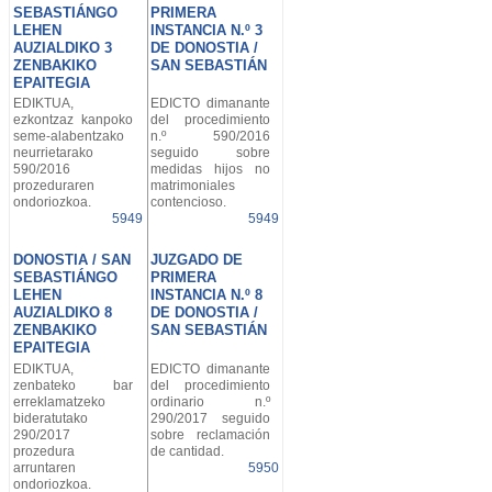
SEBASTIÁNGO
PRIMERA
LEHEN
INSTANCIA N.º 3
AUZIALDIKO 3
DE DONOSTIA /
ZENBAKIKO
SAN SEBASTIÁN
EPAITEGIA
EDIKTUA,
EDICTO dimanante
ezkontzaz kanpoko
del procedimiento
seme-alabentzako
n.º 590/2016
neurrietarako
seguido sobre
590/2016
medidas hijos no
prozeduraren
matrimoniales
ondoriozkoa.
contencioso.
5949
5949
DONOSTIA / SAN
JUZGADO DE
SEBASTIÁNGO
PRIMERA
LEHEN
INSTANCIA N.º 8
AUZIALDIKO 8
DE DONOSTIA /
ZENBAKIKO
SAN SEBASTIÁN
EPAITEGIA
EDIKTUA,
EDICTO dimanante
zenbateko bar
del procedimiento
erreklamatzeko
ordinario n.º
bideratutako
290/2017 seguido
290/2017
sobre reclamación
prozedura
de cantidad.
arruntaren
5950
ondoriozkoa.