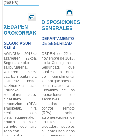
(208 KB)
DISPOSICIONES
XEDAPEN
GENERALES
OROKORRAK
DEPARTAMENTO
SEGURTASUN
DE SEGURIDAD
SAILA
AGINDUA, 2018ko
ORDEN de 22 de
azaroaren 22koa,
noviembre de 2018,
Segurtasuneko
de la Consejera de
sailburuarena,
Seguridad, que
zeinaren bidez
publicita la forma
ezartzen baita nola
de cumplimentar
jakinarazi behar
las obligaciones de
zaizkion Ertzaintzari
comunicación a la
urruneko
Ertzaintza de las
kontrolaren bidez
operaciones de
gidatutako
aeronaves
aireontzien (RPA)
pilotadas por
eragiketak, hiri,
control remoto
herri edo
(RPA), sobre
biztanleguneetako
aglomeraciones de
eraikin multzoen
edificios en
gainetik edo aire
ciudades, pueblos
zabalean
o lugares habitados
elkartutako
o reuniones de