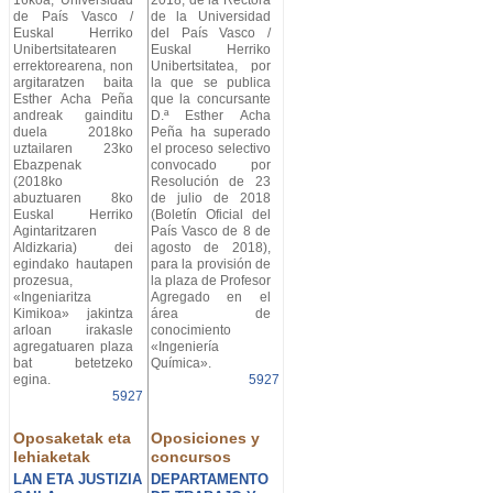
16koa, Universidad
2018, de la Rectora
de País Vasco /
de la Universidad
Euskal Herriko
del País Vasco /
Unibertsitatearen
Euskal Herriko
errektorearena, non
Unibertsitatea, por
argitaratzen baita
la que se publica
Esther Acha Peña
que la concursante
andreak gainditu
D.ª Esther Acha
duela 2018ko
Peña ha superado
uztailaren 23ko
el proceso selectivo
Ebazpenak
convocado por
(2018ko
Resolución de 23
abuztuaren 8ko
de julio de 2018
Euskal Herriko
(Boletín Oficial del
Agintaritzaren
País Vasco de 8 de
Aldizkaria) dei
agosto de 2018),
egindako hautapen
para la provisión de
prozesua,
la plaza de Profesor
«Ingeniaritza
Agregado en el
Kimikoa» jakintza
área de
arloan irakasle
conocimiento
agregatuaren plaza
«Ingeniería
bat betetzeko
Química».
egina.
5927
5927
Oposaketak eta
Oposiciones y
lehiaketak
concursos
LAN ETA JUSTIZIA
DEPARTAMENTO