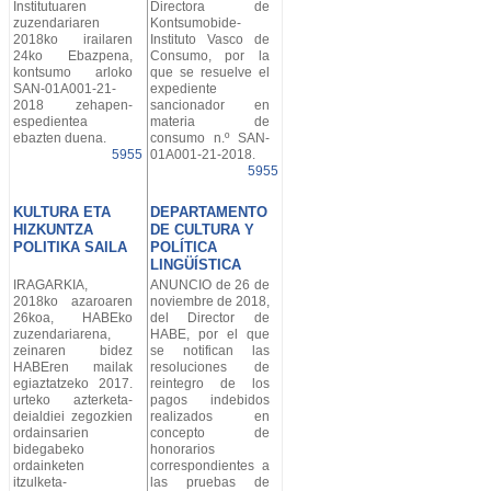
Institutuaren
Directora de
zuzendariaren
Kontsumobide-
2018ko irailaren
Instituto Vasco de
24ko Ebazpena,
Consumo, por la
kontsumo arloko
que se resuelve el
SAN-01A001-21-
expediente
2018 zehapen-
sancionador en
espedientea
materia de
ebazten duena.
consumo n.º SAN-
5955
01A001-21-2018.
5955
KULTURA ETA
DEPARTAMENTO
HIZKUNTZA
DE CULTURA Y
POLITIKA SAILA
POLÍTICA
LINGÜÍSTICA
IRAGARKIA,
ANUNCIO de 26 de
2018ko azaroaren
noviembre de 2018,
26koa, HABEko
del Director de
zuzendariarena,
HABE, por el que
zeinaren bidez
se notifican las
HABEren mailak
resoluciones de
egiaztatzeko 2017.
reintegro de los
urteko azterketa-
pagos indebidos
deialdiei zegozkien
realizados en
ordainsarien
concepto de
bidegabeko
honorarios
ordainketen
correspondientes a
itzulketa-
las pruebas de