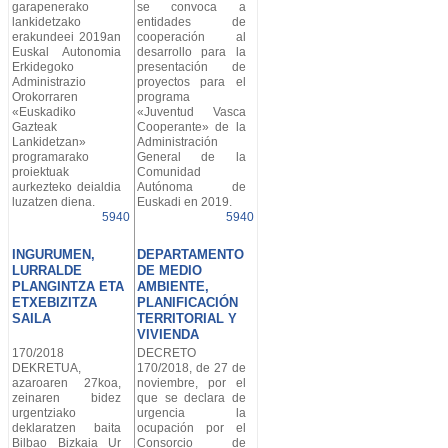
garapenerako
se convoca a
lankidetzako
entidades de
erakundeei 2019an
cooperación al
Euskal Autonomia
desarrollo para la
Erkidegoko
presentación de
Administrazio
proyectos para el
Orokorraren
programa
«Euskadiko
«Juventud Vasca
Gazteak
Cooperante» de la
Lankidetzan»
Administración
programarako
General de la
proiektuak
Comunidad
aurkezteko deialdia
Autónoma de
luzatzen diena.
Euskadi en 2019.
5940
5940
INGURUMEN,
DEPARTAMENTO
LURRALDE
DE MEDIO
PLANGINTZA ETA
AMBIENTE,
ETXEBIZITZA
PLANIFICACIÓN
SAILA
TERRITORIAL Y
VIVIENDA
170/2018
DECRETO
DEKRETUA,
170/2018, de 27 de
azaroaren 27koa,
noviembre, por el
zeinaren bidez
que se declara de
urgentziako
urgencia la
deklaratzen baita
ocupación por el
Bilbao Bizkaia Ur
Consorcio de