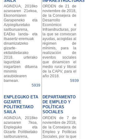
SAILA
INFRAESTRUCTURAS
AGINDUA, 2018ko
ORDEN de 21 de
azaroaren 21ekoa,
noviembre de 2018,
Ekonomiaren
de la Consejera de
Garapeneko eta
Desarrollo
Azpiegituretako
Económico e
sailburuarena,
Infraestructuras, por
EAEko landa- eta
la que se convocan
itsasertz-eremuak
ayudas, acogidas al
dinamizatzeko
régimen de
gizarte-
mínimis, para la
ekitaldietarako
realización de
2018. urterako
eventos sociales
laguntzak
que dinamicen el
iragartzen dituena
medio rural y litoral
minimis
de la CAPV, para el
araubidearen
año 2018.
barnean.
5939
5939
ENPLEGUKO ETA
DEPARTAMENTO
GIZARTE
DE EMPLEO Y
POLITIKETAKO
POLÍTICAS
SAILA
SOCIALES
AGINDUA, 2018ko
ORDEN de 7 de
azaroaren 7koa,
noviembre de 2018,
Enpleguko eta
de la Consejera de
Gizarte Politiketako
Empleo y Políticas
sailburuarena,
Sociales, por la que