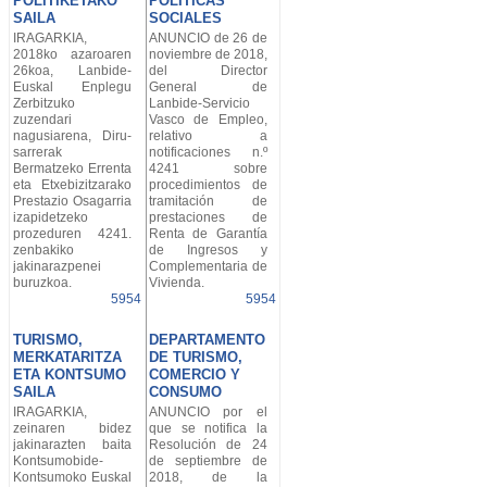
POLITIKETAKO
POLÍTICAS
SAILA
SOCIALES
IRAGARKIA,
ANUNCIO de 26 de
2018ko azaroaren
noviembre de 2018,
26koa, Lanbide-
del Director
Euskal Enplegu
General de
Zerbitzuko
Lanbide-Servicio
zuzendari
Vasco de Empleo,
nagusiarena, Diru-
relativo a
sarrerak
notificaciones n.º
Bermatzeko Errenta
4241 sobre
eta Etxebizitzarako
procedimientos de
Prestazio Osagarria
tramitación de
izapidetzeko
prestaciones de
prozeduren 4241.
Renta de Garantía
zenbakiko
de Ingresos y
jakinarazpenei
Complementaria de
buruzkoa.
Vivienda.
5954
5954
TURISMO,
DEPARTAMENTO
MERKATARITZA
DE TURISMO,
ETA KONTSUMO
COMERCIO Y
SAILA
CONSUMO
IRAGARKIA,
ANUNCIO por el
zeinaren bidez
que se notifica la
jakinarazten baita
Resolución de 24
Kontsumobide-
de septiembre de
Kontsumoko Euskal
2018, de la