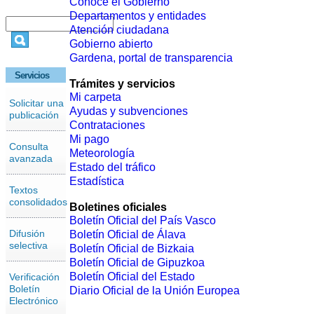
Conoce el Gobierno
Departamentos y entidades
Atención ciudadana
Gobierno abierto
Gardena, portal de transparencia
Servicios
Trámites y servicios
Mi carpeta
Solicitar una
Ayudas y subvenciones
publicación
Contrataciones
Mi pago
Consulta
Meteorología
avanzada
Estado del tráfico
Estadística
Textos
consolidados
Boletines oficiales
Boletín Oficial del País Vasco
Difusión
Boletín Oficial de Álava
selectiva
Boletín Oficial de Bizkaia
Boletín Oficial de Gipuzkoa
Boletín Oficial del Estado
Verificación
Boletín
Diario Oficial de la Unión Europea
Electrónico