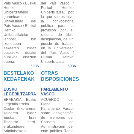
País Vasco / Euskal
del País Vasco /
Herriko
Euskal Herriko
Unibertsitateko
Unibertsitatea, por
gerentearena,
la que se resuelve
Universidad del
la convocatoria
País Vasco / Euskal
pública para la
Herriko
provisión por el
Unibertsitateko
sistema de libre
lanpostu bat
designación, de un
izendapen
puesto de trabajo
askearen bidez
en la Universidad
betetzeko deialdi
del País Vasco /
publikoa ebazten
Euskal Herriko
duena.
Unibertsitatea.
5936
5936
BESTELAKO
OTRAS
XEDAPENAK
DISPOSICIONES
EUSKO
PARLAMENTO
LEGEBILTZARRA
VASCO
ERABAKIA, Eusko
ACUERDO del
Legebiltzarreko
Pleno del
Osoko Bilkurarena,
Parlamento Vasco,
zeinaren bidez
sobre designación
Euskal Irrati
de miembros del
Telebista herri-
Consejo de
erakundearen
Administración del
Administrazio
ente público Radio