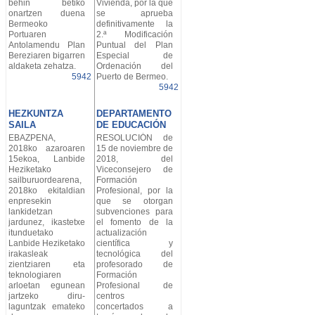
behin betiko
Vivienda, por la que
onartzen duena
se aprueba
Bermeoko
definitivamente la
Portuaren
2.ª Modificación
Antolamendu Plan
Puntual del Plan
Bereziaren bigarren
Especial de
aldaketa zehatza.
Ordenación del
5942
Puerto de Bermeo.
5942
HEZKUNTZA
DEPARTAMENTO
SAILA
DE EDUCACIÓN
EBAZPENA,
RESOLUCIÓN de
2018ko azaroaren
15 de noviembre de
15ekoa, Lanbide
2018, del
Heziketako
Viceconsejero de
sailburuordearena,
Formación
2018ko ekitaldian
Profesional, por la
enpresekin
que se otorgan
lankidetzan
subvenciones para
jardunez, ikastetxe
el fomento de la
itunduetako
actualización
Lanbide Heziketako
científica y
irakasleak
tecnológica del
zientziaren eta
profesorado de
teknologiaren
Formación
arloetan egunean
Profesional de
jartzeko diru-
centros
laguntzak emateko
concertados a