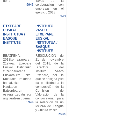
dena.
través de la
5943
colaboración con
empresas en el
ejercicio 2018.
5943
ETXEPARE
INSTITUTO
EUSKAL
VASCO
INSTITUTUA /
ETXEPARE
BASQUE
EUSKAL
INSTITUTE
INSTITUTUA /
BASQUE
INSTITUTE
EBAZPENA,
RESOLUCIÓN de
2018ko azaroaren
21 de noviembre
21ekoa, Etxepare
del 2018, de la
Euskal Institutuko
Directora del
zuzendariarena,
Instituto Vasco
Euskara eta Euskal
Etxepare, por la
Kulturako irakurlea
que se designa y se
hautatzeko
da publicidad a la
Hautapen
composición de la
Batzordearen
Comisión de
osaera xedatu eta
Valoración de la
argitaratzen duena.
convocatoria para
5944
la selección de un
lector/a de Lengua
y Cultura Vasca.
5944