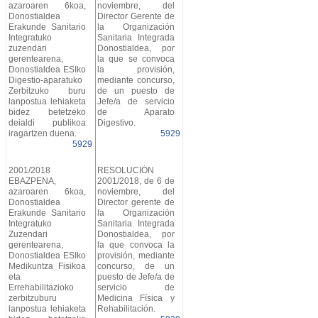
azaroaren 6koa,
noviembre, del
Donostialdea
Director Gerente de
Erakunde Sanitario
la Organización
Integratuko
Sanitaria Integrada
zuzendari
Donostialdea, por
gerentearena,
la que se convoca
Donostialdea ESIko
la provisión,
Digestio-aparatuko
mediante concurso,
Zerbitzuko buru
de un puesto de
lanpostua lehiaketa
Jefe/a de servicio
bidez betetzeko
de Aparato
deialdi publikoa
Digestivo.
iragartzen duena.
5929
5929
2001/2018
RESOLUCIÓN
EBAZPENA,
2001/2018, de 6 de
azaroaren 6koa,
noviembre, del
Donostialdea
Director gerente de
Erakunde Sanitario
la Organización
Integratuko
Sanitaria Integrada
Zuzendari
Donostialdea, por
gerentearena,
la que convoca la
Donostialdea ESIko
provisión, mediante
Medikuntza Fisikoa
concurso, de un
eta
puesto de Jefe/a de
Errehabilitazioko
servicio de
zerbitzuburu
Medicina Física y
lanpostua lehiaketa
Rehabilitación.