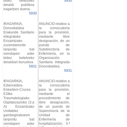
bidez betetzeko
5930
deialdi publikoa
iragartzen duena.
5930
IRAGARKIA,
ANUNCIO relativo a
Donostialdea
la convocatoria
Erakunde Sanitario
para la provisión,
Integratuko
mediante libre
Erizaintzako
designación, de un
zuzendariorde
puesto de
lanpostu bat
Subdirector/a de
izendapen aske
Enfermería, en la
bidez betetzeko
Organización
deialdiari buruzkoa.
Sanitaria Integrada
5931
Donostialdea.
5931
IRAGARKIA,
ANUNCIO relativo a
Ezkerraldea-
la convocatoria
Enkarterri-Cruces
para la provisión,
ESIko
mediante el
Traumatologiako
procedimiento de
Ospitalizazioko (3.a
libre designación,
A) Erizaintzako
de un puesto de
Unitateko
Supervisor/a de la
gainbegiralearen
Unidad de
lanpostu bat
Enfermería de
izendapen aske
hospitalización, 3.ª