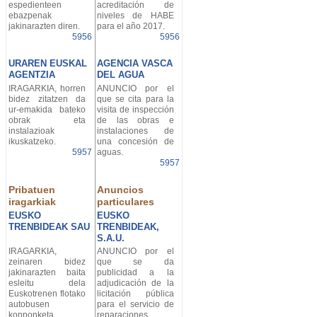
espedienteen
acreditación de
ebazpenak
niveles de HABE
jakinarazten diren.
para el año 2017.
5956
5956
URAREN EUSKAL
AGENCIA VASCA
AGENTZIA
DEL AGUA
IRAGARKIA, horren
ANUNCIO por el
bidez zitatzen da
que se cita para la
ur-emakida bateko
visita de inspección
obrak eta
de las obras e
instalazioak
instalaciones de
ikuskatzeko.
una concesión de
5957
aguas.
5957
Pribatuen
Anuncios
iragarkiak
particulares
EUSKO
EUSKO
TRENBIDEAK SAU
TRENBIDEAK,
S.A.U.
IRAGARKIA,
ANUNCIO por el
zeinaren bidez
que se da
jakinarazten baita
publicidad a la
esleitu dela
adjudicación de la
Euskotrenen flotako
licitación pública
autobusen
para el servicio de
konponketa
reparaciones