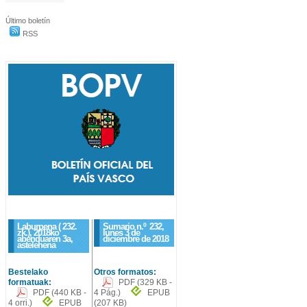
Último boletín
RSS
Laburpena ( 232.
Sumario n.º
232
,
zk.), 2018ko
lunes 3 de
abenduaren 3a,
diciembre de 2018
astelehena
Bestelako
Otros formatos:
formatuak:
PDF
(329 KB -
PDF
(440 KB -
4 Pág.)
EPUB
4 orri.)
EPUB
(207 KB)