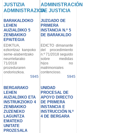
JUSTIZIA
ADMINISTRACIÓN
ADMINISTRAZIOA
DE JUSTICIA
BARAKALDOKO
JUZGADO DE
LEHEN
PRIMERA
AUZIALDIKO 5
INSTANCIA N.º 5
ZENBAKIKO
DE BARAKALDO
EPAITEGIA
EDIKTUA,
EDICTO dimanante
ezkontzaz kanpoko
del procedimiento
seme-alabentzako
n.º 71/2018 seguido
neurrietarako
sobre medidas
71/2018
hijos no
prozeduraren
matrimoniales
ondoriozkoa.
contencioso.
5945
5945
BERGARAKO
UNIDAD
LEHEN
PROCESAL DE
AUZIALDIKO ETA
APOYO DIRECTO
INSTRUKZIOKO 4
DE PRIMERA
ZENBAKIKO
INSTANCIA E
ZUZENEKO
INSTRUCCIÓN N.º
LAGUNTZA
4 DE BERGARA
EMATEKO
UNITATE
PROZESALA