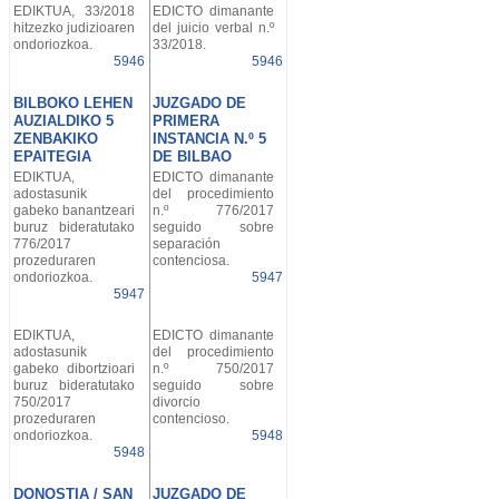
EDIKTUA, 33/2018
EDICTO dimanante
hitzezko judizioaren
del juicio verbal n.º
ondoriozkoa.
33/2018.
5946
5946
BILBOKO LEHEN
JUZGADO DE
AUZIALDIKO 5
PRIMERA
ZENBAKIKO
INSTANCIA N.º 5
EPAITEGIA
DE BILBAO
EDIKTUA,
EDICTO dimanante
adostasunik
del procedimiento
gabeko banantzeari
n.º 776/2017
buruz bideratutako
seguido sobre
776/2017
separación
prozeduraren
contenciosa.
ondoriozkoa.
5947
5947
EDIKTUA,
EDICTO dimanante
adostasunik
del procedimiento
gabeko dibortzioari
n.º 750/2017
buruz bideratutako
seguido sobre
750/2017
divorcio
prozeduraren
contencioso.
ondoriozkoa.
5948
5948
DONOSTIA / SAN
JUZGADO DE