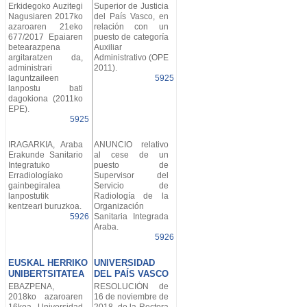
Erkidegoko Auzitegi
Superior de Justicia
Nagusiaren 2017ko
del País Vasco, en
azaroaren 21eko
relación con un
677/2017 Epaiaren
puesto de categoría
betearazpena
Auxiliar
argitaratzen da,
Administrativo (OPE
administrari
2011).
laguntzaileen
5925
lanpostu bati
dagokiona (2011ko
EPE).
5925
IRAGARKIA, Araba
ANUNCIO relativo
Erakunde Sanitario
al cese de un
Integratuko
puesto de
Erradiologíako
Supervisor del
gainbegiralea
Servicio de
lanpostutik
Radiología de la
kentzeari buruzkoa.
Organización
5926
Sanitaria Integrada
Araba.
5926
EUSKAL HERRIKO
UNIVERSIDAD
UNIBERTSITATEA
DEL PAÍS VASCO
EBAZPENA,
RESOLUCIÓN de
2018ko azaroaren
16 de noviembre de