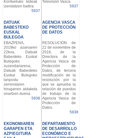
Kontseiluko kideak
Televisión Vasca.
izendatzen baitira.
5937
5937
DATUAK
AGENCIA VASCA
BABESTEKO
DE PROTECCIÓN
EUSKAL
DE DATOS
BULEGOA
EBAZPENA,
RESOLUCIÓN de
2018ko azaroaren
22 de noviembre de
22koa, Datuak
2018, de la
Babesteko Euskal
Directora de la
Bulegoko
Agencia Vasca de
zuzendariarena,
Protección de
Datuak Babesteko
Datos, de tercera
Euskal Bulegoko
modificación de la
lanpostu
resolución por la
zerrendaren
que se aprueba la
hirugarren aldaketa
relación de puestos
onartzen duena.
de trabajo de la
5938
Agencia Vasca de
Protección de
Datos.
5938
EKONOMIAREN
DEPARTAMENTO
GARAPEN ETA
DE DESARROLLO
AZPIEGITURA
ECONÓMICO E