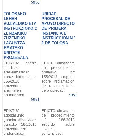
5950
TOLOSAKO
UNIDAD
LEHEN
PROCESAL DE
AUZIALDIKO ETA
APOYO DIRECTO
INSTRUKZIOKO 2
DE PRIMERA
ZENBAKIKO
INSTANCIA E
ZUZENEKO
INSTRUCCIÓN N.º
LAGUNTZA
2 DE TOLOSA
EMATEKO
UNITATE
PROZESALA
EDIKTUA, jabetza
EDICTO dimanante
aitortzeko
del procedimiento
erreklamazioari
ordinario n.º
buruz bideratutako
155/2018 seguido
155/2018
sobre reclamación
prozedura
de reconocimiento
arruntaren
de propiedad.
ondoriozkoa.
5951
5951
EDIKTUA,
EDICTO dimanante
adostasunik
del procedimiento
gabeko dibortzioari
n.º 186/2018
buruzko 186/2018
seguido sobre
prozeduraren
divorcio
ondoriozkoa.
contencioso.