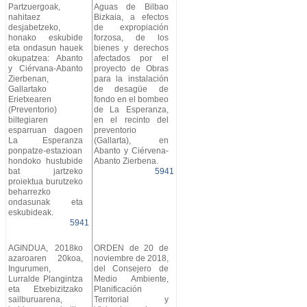
Partzuergoak,
Aguas de Bilbao
nahitaez
Bizkaia, a efectos
desjabetzeko,
de expropiación
honako eskubide
forzosa, de los
eta ondasun hauek
bienes y derechos
okupatzea: Abanto
afectados por el
y Ciérvana-Abanto
proyecto de Obras
Zierbenan,
para la instalación
Gallartako
de desagüe de
Erietxearen
fondo en el bombeo
(Preventorio)
de La Esperanza,
biltegiaren
en el recinto del
esparruan dagoen
preventorio
La Esperanza
(Gallarta), en
ponpatze-estazioan
Abanto y Ciérvena-
hondoko hustubide
Abanto Zierbena.
bat jartzeko
5941
proiektua burutzeko
beharrezko
ondasunak eta
eskubideak.
5941
AGINDUA, 2018ko
ORDEN de 20 de
azaroaren 20koa,
noviembre de 2018,
Ingurumen,
del Consejero de
Lurralde Plangintza
Medio Ambiente,
eta Etxebizitzako
Planificación
sailburuarena,
Territorial y