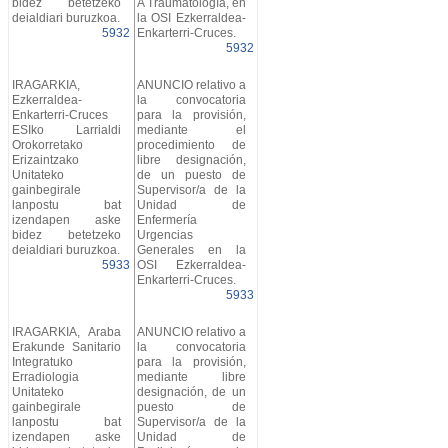
bidez betetzeko
A Traumatología, en
deialdiari buruzkoa.
la OSI Ezkerraldea-
5932
Enkarterri-Cruces.
5932
IRAGARKIA,
ANUNCIO relativo a
Ezkerraldea-
la convocatoria
Enkarterri-Cruces
para la provisión,
ESIko Larrialdi
mediante el
Orokorretako
procedimiento de
Erizaintzako
libre designación,
Unitateko
de un puesto de
gainbegirale
Supervisor/a de la
lanpostu bat
Unidad de
izendapen aske
Enfermería
bidez betetzeko
Urgencias
deialdiari buruzkoa.
Generales en la
5933
OSI Ezkerraldea-
Enkarterri-Cruces.
5933
IRAGARKIA, Araba
ANUNCIO relativo a
Erakunde Sanitario
la convocatoria
Integratuko
para la provisión,
Erradiologia
mediante libre
Unitateko
designación, de un
gainbegirale
puesto de
lanpostu bat
Supervisor/a de la
izendapen aske
Unidad de