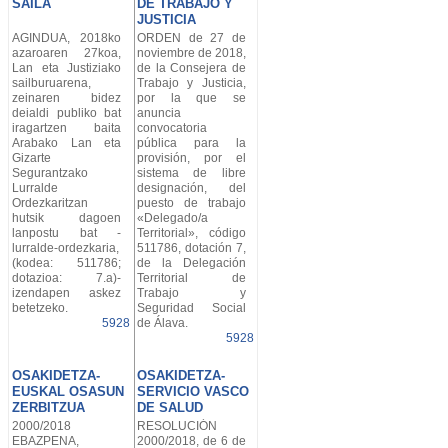
SAILA
DE TRABAJO Y
JUSTICIA
AGINDUA, 2018ko
ORDEN de 27 de
azaroaren 27koa,
noviembre de 2018,
Lan eta Justiziako
de la Consejera de
sailburuarena,
Trabajo y Justicia,
zeinaren bidez
por la que se
deialdi publiko bat
anuncia
iragartzen baita
convocatoria
Arabako Lan eta
pública para la
Gizarte
provisión, por el
Segurantzako
sistema de libre
Lurralde
designación, del
Ordezkaritzan
puesto de trabajo
hutsik dagoen
«Delegado/a
lanpostu bat -
Territorial», código
lurralde-ordezkaria,
511786, dotación 7,
(kodea: 511786;
de la Delegación
dotazioa: 7.a)-
Territorial de
izendapen askez
Trabajo y
betetzeko.
Seguridad Social
5928
de Álava.
5928
OSAKIDETZA-
OSAKIDETZA-
EUSKAL OSASUN
SERVICIO VASCO
ZERBITZUA
DE SALUD
2000/2018
RESOLUCIÓN
EBAZPENA,
2000/2018, de 6 de