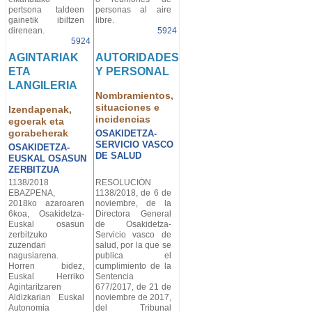
pertsona taldeen
personas al aire
gainetik ibiltzen
libre.
direnean.
5924
5924
AGINTARIAK
AUTORIDADES
ETA
Y PERSONAL
LANGILERIA
Nombramientos,
situaciones e
Izendapenak,
incidencias
egoerak eta
gorabeherak
OSAKIDETZA-
SERVICIO VASCO
OSAKIDETZA-
DE SALUD
EUSKAL OSASUN
ZERBITZUA
1138/2018
RESOLUCIÓN
EBAZPENA,
1138/2018, de 6 de
2018ko azaroaren
noviembre, de la
6koa, Osakidetza-
Directora General
Euskal osasun
de Osakidetza-
zerbitzuko
Servicio vasco de
zuzendari
salud, por la que se
nagusiarena.
publica el
Horren bidez,
cumplimiento de la
Euskal Herriko
Sentencia
Agintaritzaren
677/2017, de 21 de
Aldizkarian Euskal
noviembre de 2017,
Autonomia
del Tribunal