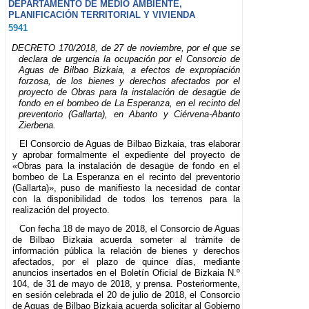
DEPARTAMENTO DE MEDIO AMBIENTE,
PLANIFICACIÓN TERRITORIAL Y VIVIENDA
5941
DECRETO 170/2018, de 27 de noviembre, por el que se
declara de urgencia la ocupación por el Consorcio de
Aguas de Bilbao Bizkaia, a efectos de expropiación
forzosa, de los bienes y derechos afectados por el
proyecto de Obras para la instalación de desagüe de
fondo en el bombeo de La Esperanza, en el recinto del
preventorio (Gallarta), en Abanto y Ciérvena-Abanto
Zierbena.
El Consorcio de Aguas de Bilbao Bizkaia, tras elaborar
y aprobar formalmente el expediente del proyecto de
«Obras para la instalación de desagüe de fondo en el
bombeo de La Esperanza en el recinto del preventorio
(Gallarta)», puso de manifiesto la necesidad de contar
con la disponibilidad de todos los terrenos para la
realización del proyecto.
Con fecha 18 de mayo de 2018, el Consorcio de Aguas
de Bilbao Bizkaia acuerda someter al trámite de
información pública la relación de bienes y derechos
afectados, por el plazo de quince días, mediante
anuncios insertados en el Boletín Oficial de Bizkaia N.º
104, de 31 de mayo de 2018, y prensa. Posteriormente,
en sesión celebrada el 20 de julio de 2018, el Consorcio
de Aguas de Bilbao Bizkaia acuerda solicitar al Gobierno