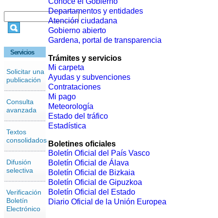
Conoce el Gobierno
Departamentos y entidades
Atención ciudadana
Gobierno abierto
Gardena, portal de transparencia
Servicios
Trámites y servicios
Mi carpeta
Solicitar una
Ayudas y subvenciones
publicación
Contrataciones
Mi pago
Consulta
Meteorología
avanzada
Estado del tráfico
Estadística
Textos
consolidados
Boletines oficiales
Boletín Oficial del País Vasco
Difusión
Boletín Oficial de Álava
selectiva
Boletín Oficial de Bizkaia
Boletín Oficial de Gipuzkoa
Boletín Oficial del Estado
Verificación
Boletín
Diario Oficial de la Unión Europea
Electrónico