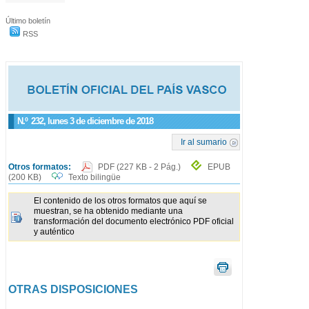
Último boletín
RSS
N.º
232
, lunes 3 de diciembre de 2018
Ir al sumario
Otros formatos:
PDF
(227 KB - 2 Pág.)
EPUB
(200 KB)
Texto bilingüe
El contenido de los otros formatos que aquí se
muestran, se ha obtenido mediante una
transformación del documento electrónico PDF oficial
y auténtico
OTRAS DISPOSICIONES