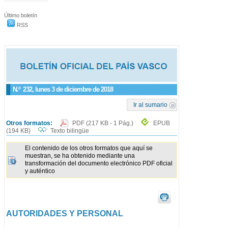
Último boletín
RSS
N.º
232
, lunes 3 de diciembre de 2018
Ir al sumario
Otros formatos:
PDF
(217 KB - 1 Pág.)
EPUB
(194 KB)
Texto bilingüe
El contenido de los otros formatos que aquí se
muestran, se ha obtenido mediante una
transformación del documento electrónico PDF oficial
y auténtico
AUTORIDADES Y PERSONAL