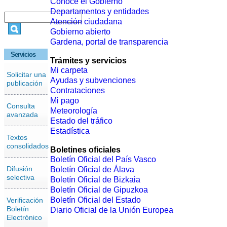
Conoce el Gobierno
Departamentos y entidades
Atención ciudadana
Gobierno abierto
Gardena, portal de transparencia
Servicios
Trámites y servicios
Mi carpeta
Solicitar una
Ayudas y subvenciones
publicación
Contrataciones
Mi pago
Consulta
Meteorología
avanzada
Estado del tráfico
Estadística
Textos
consolidados
Boletines oficiales
Boletín Oficial del País Vasco
Difusión
Boletín Oficial de Álava
selectiva
Boletín Oficial de Bizkaia
Boletín Oficial de Gipuzkoa
Boletín Oficial del Estado
Verificación
Boletín
Diario Oficial de la Unión Europea
Electrónico