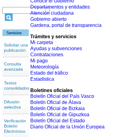
Conoce el Gobierno
Departamentos y entidades
Atención ciudadana
Gobierno abierto
Gardena, portal de transparencia
Servicios
Trámites y servicios
Mi carpeta
Solicitar una
Ayudas y subvenciones
publicación
Contrataciones
Mi pago
Consulta
Meteorología
avanzada
Estado del tráfico
Estadística
Textos
consolidados
Boletines oficiales
Boletín Oficial del País Vasco
Difusión
Boletín Oficial de Álava
selectiva
Boletín Oficial de Bizkaia
Boletín Oficial de Gipuzkoa
Boletín Oficial del Estado
Verificación
Boletín
Diario Oficial de la Unión Europea
Electrónico