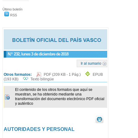
Último boletín
RSS
N.º
232
, lunes 3 de diciembre de 2018
Ir al sumario
Otros formatos:
PDF
(209 KB - 1 Pág.)
EPUB
(193 KB)
Texto bilingüe
El contenido de los otros formatos que aquí se
muestran, se ha obtenido mediante una
transformación del documento electrónico PDF oficial
y auténtico
AUTORIDADES Y PERSONAL