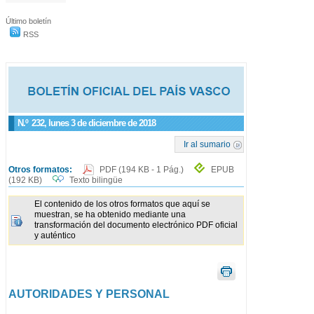
Último boletín
RSS
N.º
232
, lunes 3 de diciembre de 2018
Ir al sumario
Otros formatos:
PDF
(194 KB - 1 Pág.)
EPUB
(192 KB)
Texto bilingüe
El contenido de los otros formatos que aquí se
muestran, se ha obtenido mediante una
transformación del documento electrónico PDF oficial
y auténtico
AUTORIDADES Y PERSONAL