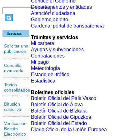
Conoce el Gobierno
Departamentos y entidades
Atención ciudadana
Gobierno abierto
Gardena, portal de transparencia
Servicios
Trámites y servicios
Mi carpeta
Solicitar una
Ayudas y subvenciones
publicación
Contrataciones
Mi pago
Consulta
Meteorología
avanzada
Estado del tráfico
Estadística
Textos
consolidados
Boletines oficiales
Boletín Oficial del País Vasco
Difusión
Boletín Oficial de Álava
selectiva
Boletín Oficial de Bizkaia
Boletín Oficial de Gipuzkoa
Boletín Oficial del Estado
Verificación
Boletín
Diario Oficial de la Unión Europea
Electrónico