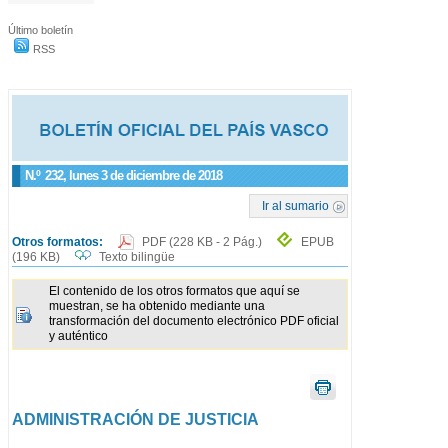
Último boletín
RSS
N.º
232
, lunes 3 de diciembre de 2018
Ir al sumario
Otros formatos:
PDF
(228 KB - 2 Pág.)
EPUB
(196 KB)
Texto bilingüe
El contenido de los otros formatos que aquí se
muestran, se ha obtenido mediante una
transformación del documento electrónico PDF oficial
y auténtico
ADMINISTRACIÓN DE JUSTICIA