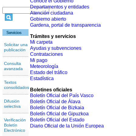
Conoce el Gobierno
Departamentos y entidades
Atención ciudadana
Gobierno abierto
Gardena, portal de transparencia
Servicios
Trámites y servicios
Mi carpeta
Solicitar una
Ayudas y subvenciones
publicación
Contrataciones
Mi pago
Consulta
Meteorología
avanzada
Estado del tráfico
Estadística
Textos
consolidados
Boletines oficiales
Boletín Oficial del País Vasco
Difusión
Boletín Oficial de Álava
selectiva
Boletín Oficial de Bizkaia
Boletín Oficial de Gipuzkoa
Boletín Oficial del Estado
Verificación
Boletín
Diario Oficial de la Unión Europea
Electrónico