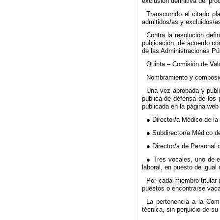
exclusión definitiva del pro
Transcurrido el citado pl
admitidos/as y excluidos/a
Contra la resolución defi
publicación, de acuerdo co
de las Administraciones Pú
Quinta.– Comisión de Val
Nombramiento y composi
Una vez aprobada y public
pública de defensa de los 
publicada en la página web 
● Director/a Médico de la
● Subdirector/a Médico de
● Director/a de Personal 
● Tres vocales, uno de el
laboral, en puesto de igual
Por cada miembro titular 
puestos o encontrarse vaca
La pertenencia a la Com
técnica, sin perjuicio de s