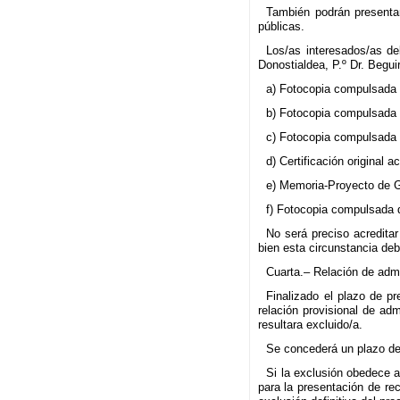
También podrán presentar
públicas.
Los/as interesados/as de
Donostialdea, P.º Dr. Begu
a) Fotocopia compulsada 
b) Fotocopia compulsada d
c) Fotocopia compulsada d
d) Certificación original 
e) Memoria-Proyecto de Ge
f) Fotocopia compulsada 
No será preciso acreditar
bien esta circunstancia debe
Cuarta.– Relación de admi
Finalizado el plazo de pr
relación provisional de ad
resultara excluido/a.
Se concederá un plazo de 
Si la exclusión obedece a
para la presentación de re