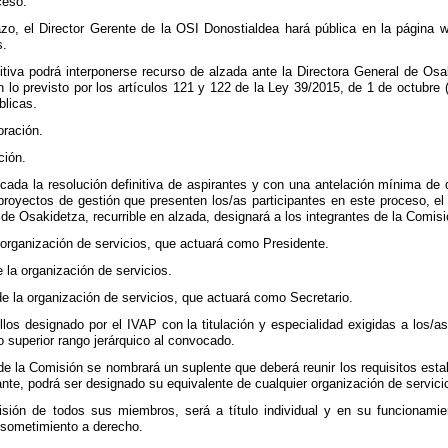
ceso.
azo, el Director Gerente de la OSI Donostialdea hará pública en la página w
s.
nitiva podrá interponerse recurso de alzada ante la Directora General de Os
n lo previsto por los artículos 121 y 122 de la Ley 39/2015, de 1 de octubr
blicas.
oración.
ción.
ada la resolución definitiva de aspirantes y con una antelación mínima de 
proyectos de gestión que presenten los/as participantes en este proceso, el
de Osakidetza, recurrible en alzada, designará a los integrantes de la Comis
 organización de servicios, que actuará como Presidente.
 la organización de servicios.
de la organización de servicios, que actuará como Secretario.
los designado por el IVAP con la titulación y especialidad exigidas a los/as 
 o superior rango jerárquico al convocado.
de la Comisión se nombrará un suplente que deberá reunir los requisitos establ
nte, podrá ser designado su equivalente de cualquier organización de servic
isión de todos sus miembros, será a título individual y en su funcionami
u sometimiento a derecho.