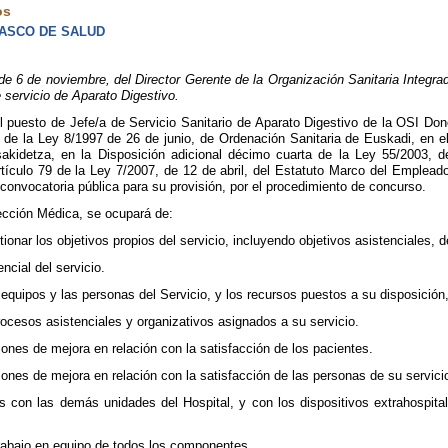
os
VASCO DE SALUD
 de noviembre, del Director Gerente de la Organización Sanitaria Integrad
 servicio de Aparato Digestivo.
puesto de Jefe/a de Servicio Sanitario de Aparato Digestivo de la OSI Dono
e la Ley 8/1997 de 26 de junio, de Ordenación Sanitaria de Euskadi, en el 
akidetza, en la Disposición adicional décimo cuarta de la Ley 55/2003, de
artículo 79 de la Ley 7/2007, de 12 de abril, del Estatuto Marco del Emplea
convocatoria pública para su provisión, por el procedimiento de concurso.
ección Médica, se ocupará de:
ionar los objetivos propios del servicio, incluyendo objetivos asistenciales, 
encial del servicio.
s equipos y las personas del Servicio, y los recursos puestos a su disposició
rocesos asistenciales y organizativos asignados a su servicio.
iones de mejora en relación con la satisfacción de los pacientes.
iones de mejora en relación con la satisfacción de las personas de su servici
s con las demás unidades del Hospital, y con los dispositivos extrahospita
 trabajo en equipo de todos los componentes.