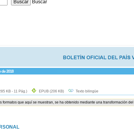
Buscar
e de 2018
285 KB - 11 Pág.)
EPUB
(206 KB)
Texto bilingüe
os formatos que aquí se muestran, se ha obtenido mediante una transformación del 
ERSONAL