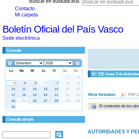
Buscar en euskadi.eus
Contacto
Mi carpeta
Boletín Oficial del País Vasco
Sede electrónica
Consulta
N.º
232
, lunes 3 de diciembr
Otros formatos:
PDF
(
El contenido de los otr
Consulta simple
AUTORIDADES Y P