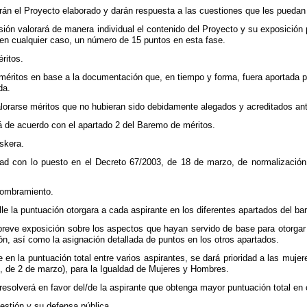
án el Proyecto elaborado y darán respuesta a las cuestiones que les puedan p
ón valorará de manera individual el contenido del Proyecto y su exposición pú
 en cualquier caso, un número de 15 puntos en esta fase.
ritos.
méritos en base a la documentación que, en tiempo y forma, fuera aportada por
da.
orarse méritos que no hubieran sido debidamente alegados y acreditados antes
á de acuerdo con el apartado 2 del Baremo de méritos.
skera.
ad con lo puesto en el Decreto 67/2003, de 18 de marzo, de normalización
nombramiento.
lle la puntuación otorgara a cada aspirante en los diferentes apartados del b
eve exposición sobre los aspectos que hayan servido de base para otorgar l
n, así como la asignación detallada de puntos en los otros apartados.
en la puntuación total entre varios aspirantes, se dará prioridad a las mujere
, de 2 de marzo), para la Igualdad de Mujeres y Hombres.
 resolverá en favor del/de la aspirante que obtenga mayor puntuación total en
estión y su defensa pública.