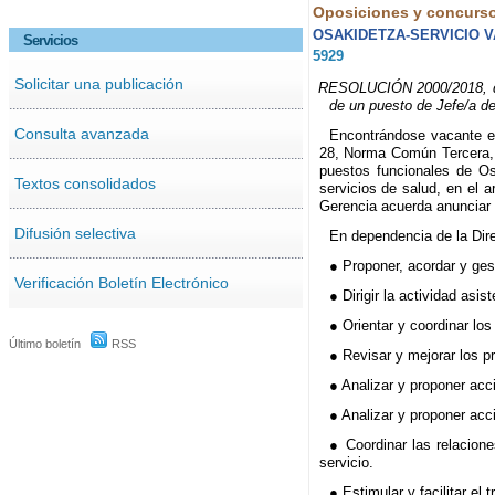
Oposiciones y concurs
OSAKIDETZA-SERVICIO 
Servicios
5929
Solicitar una publicación
RESOLUCIÓN 2000/2018, de 6
de un puesto de Jefe/a de
Consulta avanzada
Encontrándose vacante el 
28, Norma Común Tercera, d
puestos funcionales de Os
Textos consolidados
servicios de salud, en el 
Gerencia acuerda anunciar 
Difusión selectiva
En dependencia de la Dir
● Proponer, acordar y gest
Verificación Boletín Electrónico
● Dirigir la actividad asist
● Orientar y coordinar lo
Último boletín
RSS
● Revisar y mejorar los p
● Analizar y proponer acc
● Analizar y proponer acc
● Coordinar las relacione
servicio.
● Estimular y facilitar el