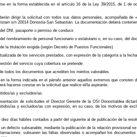
se en la forma establecida en el artículo 16 de la Ley 39/2015, de 1 de oc
berán dirigir la solicitud con todos sus datos personales, acompañada de
iristain s/n 20014 Donostia-San Sebastián. La documentación deberá contener
del DNI, pasaporte o permiso de conducir.
el nombramiento de personal funcionario o estatutario o, en su caso, del docu
e la titulación exigida (según Decreto de Puestos Funcionales).
actualizada de los servicios prestados, con expresión de la categoría a la fec
stión del servicio cuya cobertura se pretende.
de todos los documentos que acrediten los méritos valorables.
 en la forma indicada en el párrafo anterior aquellos extremos que consten d
rá hacerse constar en la solicitud que realice el/la aspirante.
tidos/as y excluidos/as.
esentación de solicitudes el Director Gerente de la OSI Donostialdea dicta
mitidos/as y excluidos/as con expresión, en su caso, de los motivos de excl
diez días hábiles contados a partir del siguiente al de publicación de la reso
 un defecto subsanable, mediante la publicación de la relación provisional se
clamaciones, subsanen las faltas observadas o acompañen los documentos pr