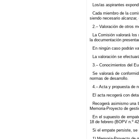
Los/as aspirantes expondr
Cada miembro de la comisi
siendo necesario alcanzar,
2.– Valoración de otros mé
La Comisión valorará los 
la documentación presenta
En ningún caso podrán val
La valoración se efectuar
3.– Conocimientos del Eu
Se valorará de conformid
normas de desarrollo.
4.– Acta y propuesta de 
El acta recogerá con deta
Recogerá asimismo una br
Memoria-Proyecto de gestió
En el supuesto de empate 
18 de febrero (BOPV n.º 42
Si el empate persiste, se
1) Memoria-Proyecto de g