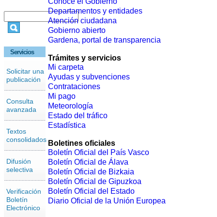
Conoce el Gobierno
Departamentos y entidades
Atención ciudadana
Gobierno abierto
Gardena, portal de transparencia
Servicios
Trámites y servicios
Mi carpeta
Solicitar una
Ayudas y subvenciones
publicación
Contrataciones
Mi pago
Consulta
Meteorología
avanzada
Estado del tráfico
Estadística
Textos
consolidados
Boletines oficiales
Boletín Oficial del País Vasco
Difusión
Boletín Oficial de Álava
selectiva
Boletín Oficial de Bizkaia
Boletín Oficial de Gipuzkoa
Boletín Oficial del Estado
Verificación
Boletín
Diario Oficial de la Unión Europea
Electrónico