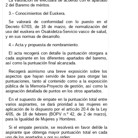
La valoración se efectuará de acuerdo con el apartado
2 del Baremo de méritos.
3.– Conocimientos del Euskera.
Se valorará de conformidad con lo puesto en el
Decreto 67/03, de 18 de marzo, de normalización del
uso del euskera en Osakidetza-Servicio vasco de salud,
y en sus normas de desarrollo.
4.– Acta y propuesta de nombramiento.
El acta recogerá con detalle la puntuación otorgara a
cada aspirante en los diferentes apartados del baremo,
así como la puntuación final alcanzada.
Recogerá asimismo una breve exposición sobre los
aspectos que hayan servido de base para otorgar las
puntuaciones, tanto al contenido como a la exposición
pública de la Memoria-Proyecto de gestión, así como la
asignación detallada de puntos en los otros apartados.
En el supuesto de empate en la puntuación total entre
varios aspirantes, se dará prioridad a las mujeres en
aplicación de lo dispuesto por el artículo 20.4 de la Ley
4/05, de 18 de febrero (BOPV n.º 42, de 2 de marzo),
para la Igualdad de Mujeres y Hombres.
Si el empate persiste, se resolverá en favor del/de la
aspirante que obtenga mayor puntuación total en cada
uno de los apartados y por su orden: