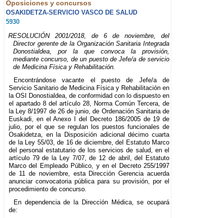
Oposiciones y concursos
OSAKIDETZA-SERVICIO VASCO DE SALUD
5930
RESOLUCIÓN 2001/2018, de 6 de noviembre, del
Director gerente de la Organización Sanitaria Integrada
Donostialdea, por la que convoca la provisión,
mediante concurso, de un puesto de Jefe/a de servicio
de Medicina Física y Rehabilitación.
Encontrándose vacante el puesto de Jefe/a de
Servicio Sanitario de Medicina Física y Rehabilitación en
la OSI Donostialdea, de conformidad con lo dispuesto en
el apartado 8 del artículo 28, Norma Común Tercera, de
la Ley 8/1997 de 26 de junio, de Ordenación Sanitaria de
Euskadi, en el Anexo I del Decreto 186/2005 de 19 de
julio, por el que se regulan los puestos funcionales de
Osakidetza, en la Disposición adicional décimo cuarta
de la Ley 55/03, de 16 de diciembre, del Estatuto Marco
del personal estatutario de los servicios de salud, en el
artículo 79 de la Ley 7/07, de 12 de abril, del Estatuto
Marco del Empleado Público, y en el Decreto 255/1997
de 11 de noviembre, esta Dirección Gerencia acuerda
anunciar convocatoria pública para su provisión, por el
procedimiento de concurso.
En dependencia de la Dirección Médica, se ocupará
de: