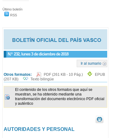
Último boletín
RSS
N.º
232
, lunes 3 de diciembre de 2018
Ir al sumario
Otros formatos:
PDF
(261 KB - 10 Pág.)
EPUB
(207 KB)
Texto bilingüe
El contenido de los otros formatos que aquí se
muestran, se ha obtenido mediante una
transformación del documento electrónico PDF oficial
y auténtico
AUTORIDADES Y PERSONAL