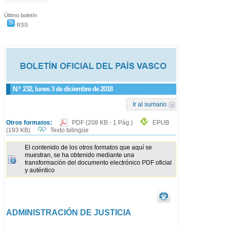
Último boletín
RSS
N.º
232
, lunes 3 de diciembre de 2018
Ir al sumario
Otros formatos:
PDF
(208 KB - 1 Pág.)
EPUB
(193 KB)
Texto bilingüe
El contenido de los otros formatos que aquí se
muestran, se ha obtenido mediante una
transformación del documento electrónico PDF oficial
y auténtico
ADMINISTRACIÓN DE JUSTICIA