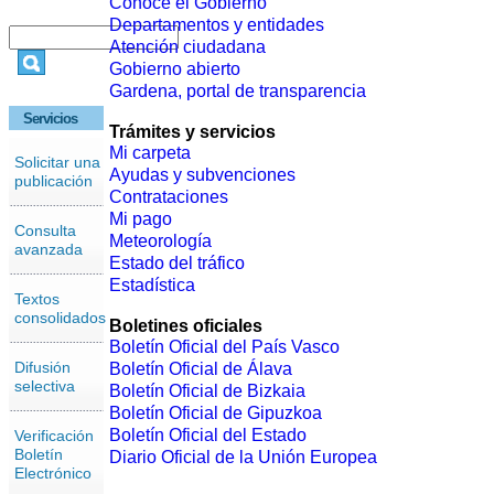
Conoce el Gobierno
Departamentos y entidades
Atención ciudadana
Gobierno abierto
Gardena, portal de transparencia
Servicios
Trámites y servicios
Mi carpeta
Solicitar una
Ayudas y subvenciones
publicación
Contrataciones
Mi pago
Consulta
Meteorología
avanzada
Estado del tráfico
Estadística
Textos
consolidados
Boletines oficiales
Boletín Oficial del País Vasco
Difusión
Boletín Oficial de Álava
selectiva
Boletín Oficial de Bizkaia
Boletín Oficial de Gipuzkoa
Boletín Oficial del Estado
Verificación
Boletín
Diario Oficial de la Unión Europea
Electrónico