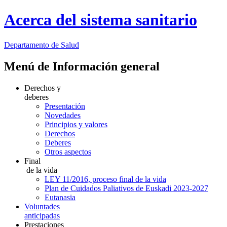
Acerca del sistema sanitario
Departamento
de Salud
Menú de Información general
Derechos y
deberes
Presentación
Novedades
Principios y valores
Derechos
Deberes
Otros aspectos
Final
de la vida
LEY 11/2016, proceso final de la vida
Plan de Cuidados Paliativos de Euskadi 2023-2027
Eutanasia
Voluntades
anticipadas
Prestaciones