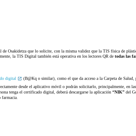
al de Osakidetza que lo solicite, con la misma validez que la TIS física de plást
mente, la TIS Digital también está operativa en los lectores QR de
todas las f
ado digital
(B@Kq o similar), como el que da acceso a la Carpeta de Salud, 
ctamente desde el aplicativo móvil o podrán solicitarlo, principalmente, en las
ona tenga el certificado digital, deberá descargarse la aplicación
“NIK”
del Go
o farmacia.